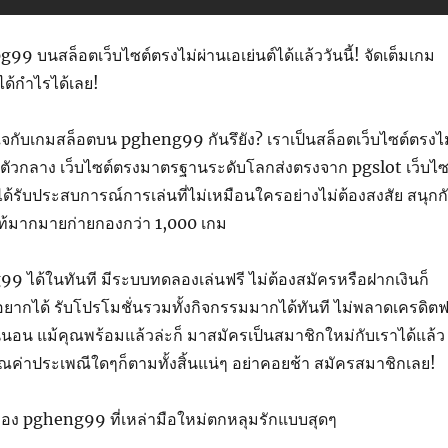
9 บนสล็อตเว็บไซต์ตรงไม่ผ่านเอเย่นต์ได้แล้ววันนี้! จัดเต็มเกม
 ได้กำไรได้เลย!
จกับเกมสล็อตบน pgheng99 กันรึยัง? เราเป็นสล็อตเว็บไซต์ตรงไม
่านตัวกลาง เว็บไซต์ตรงมาตรฐานระดับโลกส่งตรงจาก pgslot เว็บไซ
ได้รับประสบการณ์การเล่นที่ไม่เหมือนใครอย่างไม่ต้องสงสัย สนุกก
แท้มากมายก่ายกองกว่า 1,000 เกม
g99 ได้ในทันที มีระบบทดลองเล่นฟรี ไม่ต้องสมัครหรือฝากเงินก็
ากได้ รับโปรโมชั่นรวมทั้งกิจกรรมมากได้ทันที ไม่พลาดเครดิตฟ
่นอน แม้คุณพร้อมแล้วล่ะก็ มาสมัครเป็นสมาชิกใหม่กับเราได้แล้ว
้คุณค่าประเพณีใดๆก็ตามทั้งสิ้นแน่ๆ อย่าคอยช้า สมัครสมาชิกเลย!
อง pgheng99 ที่เหล่ามือใหม่ตกหลุมรักแบบสุดๆ