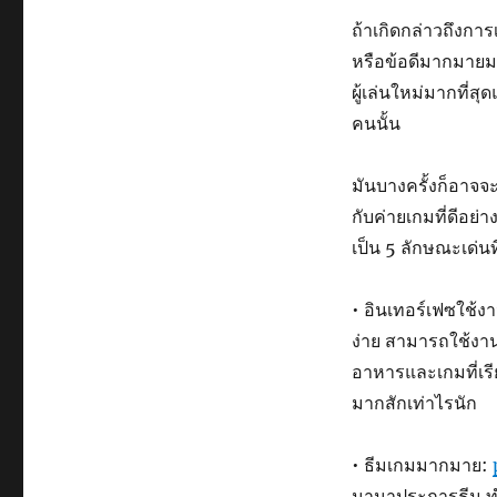
ถ้าเกิดกล่าวถึงกา
หรือข้อดีมากมายมาอ
ผู้เล่นใหม่มากที่
คนนั้น
มันบางครั้งก็อาจจ
กับค่ายเกมที่ดีอย่
เป็น 5 ลักษณะเด่
• อินเทอร์เฟซใช้
ง่าย สามารถใช้งาน
อาหารและเกมที่เรี
มากสักเท่าไรนัก
• ธีมเกมมากมาย:
นานาประการธีม ทำใ