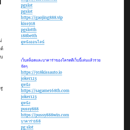
pgslot
pgslot
https://gaojing888.vip
kiss918
pgslotth
188betth
่
ดูหนังออนไลน์
ต์
ับ
เว็บสล็อตและบาคาร่าของโครตดีเว็บนี้เล่นแล้วรวย
จัดๆ
https://918kissauto.io
joker123
ดูหนัง
รี
https://sagame168th.com
joker123
ดูหนัง
pussy888
https://pussy888win.com
บาคาร่า168
pg slot