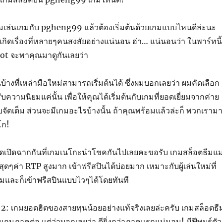
ยมเล่นเกมกับ pgheng99 แล้วต้องเริ่มต้นด้วยเกมแบบไหนดีล่ะนะ
ี่เกิดเรื่องที่หลายๆคนสงสัยอย่างแน่นอน ฮ่า… แน่นอนว่า ในพาร์ทนี้
ot จะพาคุณมาดูกันเลยว่า
างที่เหล่ามือใหม่สามารถเริ่มต้นได้ ซึ่งผมบอกเลยว่า ผมคัดเลือก
รับความนิยมแค่นั้น เพื่อให้คุณได้เริ่มต้นกับเกมที่ยอดเยี่ยมจากค่าย
ัดเต็ม ส่วนจะมีเกมอะไรบ้างนั้น ถ้าคุณพร้อมแล้วล่ะก็ พวกเรามา
โก!
ิดเปิดฉากกันที่เกมเนโกะนำโชคกันไปเลยคะขอรับ เกมสล็อตธีมแ
ๆค่า RTP สูงมาก เข้าฟรีสปินได้บ่อยมาก เหมาะกับผู้เล่นใหม่ที่
และก็เข้าฟรีสปินแบบไวๆได้โดยทันที
: เกมยอดฮิตของสายทุนน้อยอย่างแท้จริงเลยล่ะครับ เกมสล็อตธี
นเกมภาคต่อ แต่ว่าบอกเลยว่า ดียิ่งกว่าภาคแรกแน่นอน! มีฟีพบร์ตัว