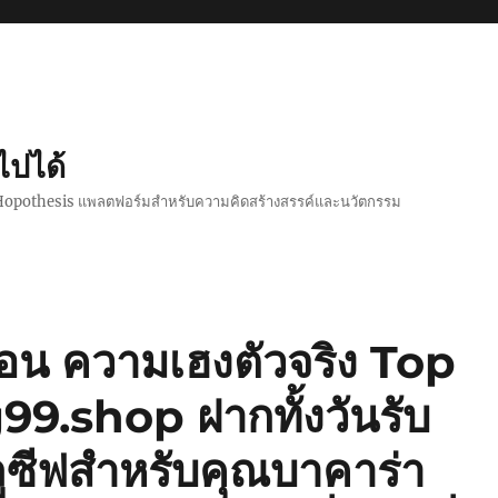
ไปได้
 Hopothesis แพลตฟอร์มสำหรับความคิดสร้างสรรค์และนวัตกรรม
ท้อน ความเฮงตัวจริง Top
9.shop ฝากทั้งวันรับ
ูซีฟสำหรับคุณบาคาร่า