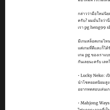
กล่าวว่ามือใหม่นิ
ครับ? ผมมั่นใจว่าน
เรา pg heng99 sl
มีเกมสล็อตเกมไหนบ้
แต่เกมที่ดีและก็ได้
เกม pg ของเราแบบจ
กันเลยนะครับ เลท
• Lucky Neko: เป
นำโชคยอดนิยมสูงสุด
อยากทดสอบเล่นเกม
• Mahjong Ways 2
ไพ่นกกระจอกที่เป็