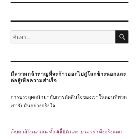
ค้นห
ค้นหา:
มีความกล้าหาญที่จะก้าวออกไปสู่โลกข้างนอกและ
ต่อสู้เพื่อความสำเร็จ
การบรรลุผลมักมากับการตัดสินใจของเราในตอนที่พวก
เรารับมันอย่างจริงใจ
เว็บคาสิโนน่าเล่น ทั้ง
สล็อต
และ
บาคาร่า
ตึงจริงแตก