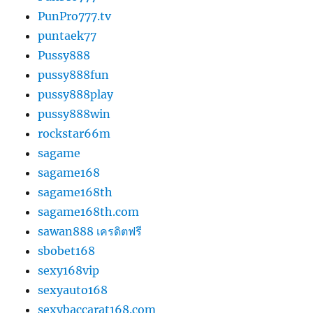
PunPro777.tv
puntaek77
Pussy888
pussy888fun
pussy888play
pussy888win
rockstar66m
sagame
sagame168
sagame168th
sagame168th.com
sawan888 เครดิตฟรี
sbobet168
sexy168vip
sexyauto168
sexybaccarat168.com