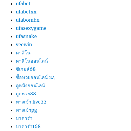
ufabet
ufabetxx
ufabombx
ufasexygame
ufasnake
veewin
คาสิโน
คาสิโนออนไลน์
ซีเกมส์68
ซื้อหวยออนไลน์ 24
ดูหนังออนไลน์
ถูกหวย88
ทางเข้า live22
ทางเข้าpg
บาคาร่า
บาคาร่า168