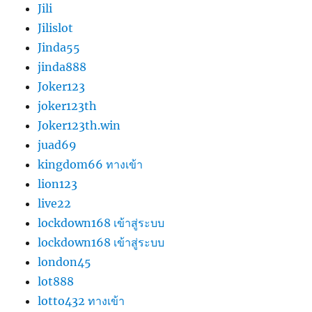
Jili
Jilislot
Jinda55
jinda888
Joker123
joker123th
Joker123th.win
juad69
kingdom66 ทางเข้า
lion123
live22
lockdown168 เข้าสู่ระบบ
lockdown168 เข้าสู่ระบบ
london45
lot888
lotto432 ทางเข้า