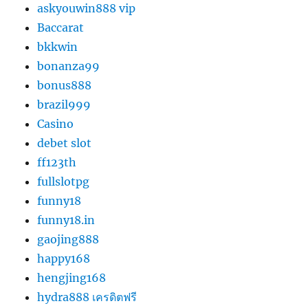
askyouwin888 vip
Baccarat
bkkwin
bonanza99
bonus888
brazil999
Casino
debet slot
ff123th
fullslotpg
funny18
funny18.in
gaojing888
happy168
hengjing168
hydra888 เครดิตฟรี