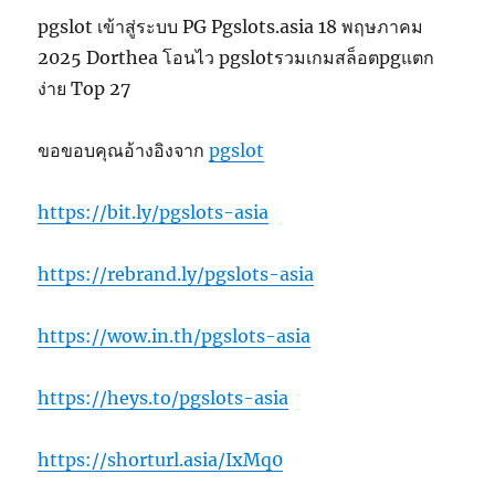
pgslot เข้าสู่ระบบ PG Pgslots.asia 18 พฤษภาคม
2025 Dorthea โอนไว pgslotรวมเกมสล็อตpgแตก
ง่าย Top 27
ขอขอบคุณอ้างอิงจาก
pgslot
https://bit.ly/pgslots-asia
https://rebrand.ly/pgslots-asia
https://wow.in.th/pgslots-asia
https://heys.to/pgslots-asia
https://shorturl.asia/IxMq0