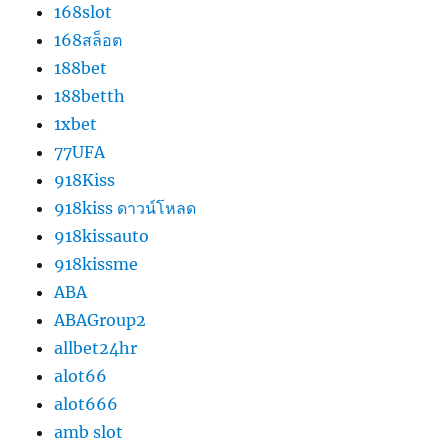
168slot
168สล็อต
188bet
188betth
1xbet
77UFA
918Kiss
918kiss ดาวน์โหลด
918kissauto
918kissme
ABA
ABAGroup2
allbet24hr
alot66
alot666
amb slot