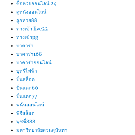
ซื้อหวยออนไลน์ 24
ดูหนังออนไลน์
ถูกหวย88
ทางเข้า live22
ทางเข้าpg
บาคาร่า
บาคาร่า168
บาคาร่าออนไลน์
บุหรีไฟฟ้า
ปั่นสล็อต
ปั่นแตก66
ปั่นแตก77
พนันออนไลน์
พีจีสล็อต
พุซซี่888
มหาวิทยาลัยสวนสุนันทา