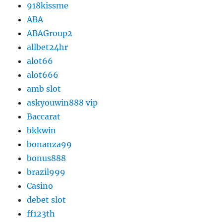
918kissme
ABA
ABAGroup2
allbet24hr
alot66
alot666
amb slot
askyouwin888 vip
Baccarat
bkkwin
bonanza99
bonus888
brazil999
Casino
debet slot
ff123th