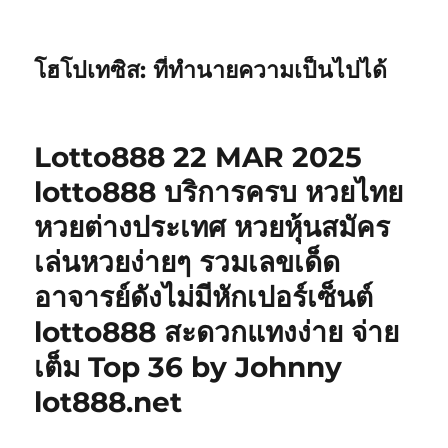
โฮโปเทซิส: ที่ทำนายความเป็นไปได้
Lotto888 22 MAR 2025
lotto888 บริการครบ หวยไทย
หวยต่างประเทศ หวยหุ้นสมัคร
เล่นหวยง่ายๆ รวมเลขเด็ด
อาจารย์ดังไม่มีหักเปอร์เซ็นต์
lotto888 สะดวกแทงง่าย จ่าย
เต็ม Top 36 by Johnny
lot888.net