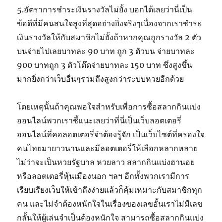
5.อัตราการชำระเงินรางวัลไม่ยั้ง บอกได้เลยว่านี่เป็น
ข้อดีที่มีคนสนใจสูงที่สุดอย่างยิ่งจริงๆเนื่องจากเราชำระ
เงินรางวัลให้กับสมาชิกไม่ยั้งถ้าหากคุณถูกรางวัล 2 ตัว
บนจ่ายไปเลยบาทละ 90 บาท ถูก 3 ตัวบน จ่ายบาทละ
900 บาทถูก 3 ตัวโต๊ดจ่ายบาทละ 150 บาท ซึ่งสูงขึ้น
มากยิ่งกว่าเว็บอื่นๆรวมถึงสูงกว่าระบบหวยอีกด้วย
โดยเหตุนั้นถ้าคุณพอใจสำหรับเพื่อการซื้อสลากกินแบ่ง
ออนไลน์พวกเราชี้แนะเลยว่าที่นี่เป็นเว็บลอตเตอรี่
ออนไลน์ที่คอลอตเตอรี่จำต้องรู้จัก เป็นเว็บไซต์ที่ครองใจ
คนไทยมายาวนานและมีลอตเตอรี่ให้เลือกหลากหลาย
ไม่ว่าจะเป็นหวยรัฐบาล หวยลาว สลากกินแบ่งฮานอย
หรือลอตเตอรี่หุ้นเมืองนอก ฯลฯ อีกทั้งพวกเรามีการ
เรียบเรียงเว็บให้เข้าถึงง่ายแล้วก็คุ้มเหมาะกับสมาชิกทุก
คน และไม่จำต้องหนักใจในเรื่องของเลขอั้นเราไม่มีเลข
กลั้นให้ผู้เล่นจำเป็นต้องหนักใจ สามารถซื้อสลากกินแบ่ง