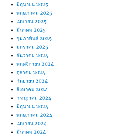
มิถุนายน 2025
พฤษภาคม 2025
เมษายน 2025
มีนาคม 2025
กุมภาพันธ์ 2025
มกราคม 2025
ธันวาคม 2024
พฤศจิกายน 2024
ตุลาคม 2024
กันยายน 2024
สิงหาคม 2024
กรกฎาคม 2024
มิถุนายน 2024
พฤษภาคม 2024
เมษายน 2024
มีนาคม 2024