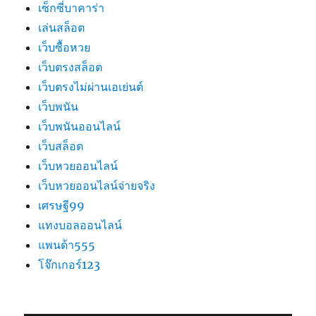
เซ็กซี่บาคาร่า
เล่นสล็อต
เว็บซื้อหวย
เว็บตรงสล็อต
เว็บตรงไม่ผ่านเอเย่นต์
เว็บพนัน
เว็บพนันออนไลน์
เว็บสล็อต
เว็บหวยออนไลน์
เว็บหวยออนไลน์จ่ายจริง
เศรษฐี99
แทงบอลออนไลน์
แพนด้า555
โจ๊กเกอร์123