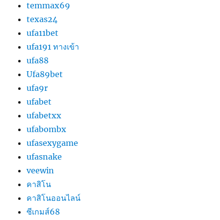
temmax69
texas24
ufa11bet
ufa191 ทางเข้า
ufa88
Ufa89bet
ufa9r
ufabet
ufabetxx
ufabombx
ufasexygame
ufasnake
veewin
คาสิโน
คาสิโนออนไลน์
ซีเกมส์68