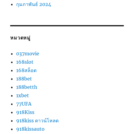
กุมภาพันธ์ 2024
หมวดหมู่
037movie
168slot
168สล็อต
188bet
188betth
1xbet
77UFA
918Kiss
918kiss ดาวน์โหลด
918kissauto