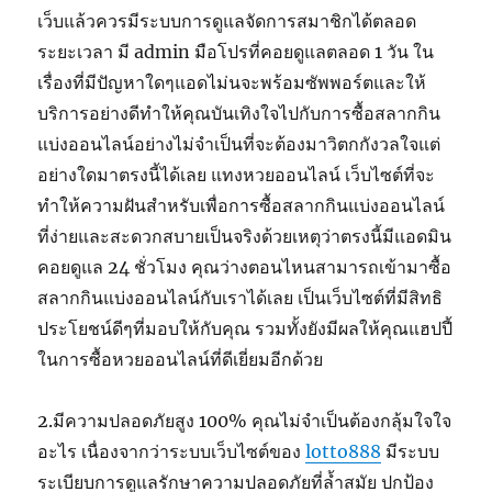
เว็บแล้วควรมีระบบการดูแลจัดการสมาชิกได้ตลอด
ระยะเวลา มี admin มือโปรที่คอยดูแลตลอด 1 วัน ใน
เรื่องที่มีปัญหาใดๆแอดไม่นจะพร้อมซัพพอร์ตและให้
บริการอย่างดีทำให้คุณบันเทิงใจไปกับการซื้อสลากกิน
แบ่งออนไลน์อย่างไม่จำเป็นที่จะต้องมาวิตกกังวลใจแต่
อย่างใดมาตรงนี้ได้เลย แทงหวยออนไลน์ เว็บไซต์ที่จะ
ทำให้ความฝันสำหรับเพื่อการซื้อสลากกินแบ่งออนไลน์
ที่ง่ายและสะดวกสบายเป็นจริงด้วยเหตุว่าตรงนี้มีแอดมิน
คอยดูแล 24 ชั่วโมง คุณว่างตอนไหนสามารถเข้ามาซื้อ
สลากกินแบ่งออนไลน์กับเราได้เลย เป็นเว็บไซต์ที่มีสิทธิ
ประโยชน์ดีๆที่มอบให้กับคุณ รวมทั้งยังมีผลให้คุณแฮปปี้
ในการซื้อหวยออนไลน์ที่ดีเยี่ยมอีกด้วย
2.มีความปลอดภัยสูง 100% คุณไม่จำเป็นต้องกลุ้มใจใจ
อะไร เนื่องจากว่าระบบเว็บไซต์ของ
lotto888
มีระบบ
ระเบียบการดูแลรักษาความปลอดภัยที่ล้ำสมัย ปกป้อง