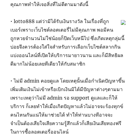
คุณภาพทำให้เจอสิ่งที่ไม่ดีตามมาดังนี้
• lotto888 แต่ว่ามิได้รับเงินรางวัล ในเรื่องที่ถูก
เบอร์เพราะเว็บไซต์ลอตเตอรี่ไม่มีคุณภาพ พอมีคน
ถูกหวยจำนวนไม่ใช่น้อยก็ปิดเว็บหนีไป ซึ่งเกิดเหตุกลุ่มนี้
บ่อยจึงควรต้องใส่ใจสำหรับการเลือกเว็บไซต์สลากกิน
แบ่งออนไลน์ที่เปิดให้บริการมายาวนาน และก็มีสิทธิผล
ดีมากไม่น้อยเลยทีเดียวให้กับสมาชิก
• ไม่มี admin คอยดูแล โดยเหตุนั้นเมื่อกำเนิดปัญหาขึ้น
เพิ่มเติมเงินไม่เข้าหรือเบิกเงินมิได้มีปัญหาต่างๆตามมา
เพราะเหตุว่าไม่มี admin รอ support ดูแลและก็ให้
บริการ ก็เลยทำให้เมื่อเกิดปัญหาแล้วไม่อาจจะร้องทุกข์
คนไหนกันแน่ให้มาช่วยได้ ทำให้ท่านบางทีอาจจะ
จำเป็นต้องเสียใจเสียความรู้สึกแล้วก็เสียเงินเสียทองฟรี
ในการซื้อลอตเตอรี่ออนไลน์