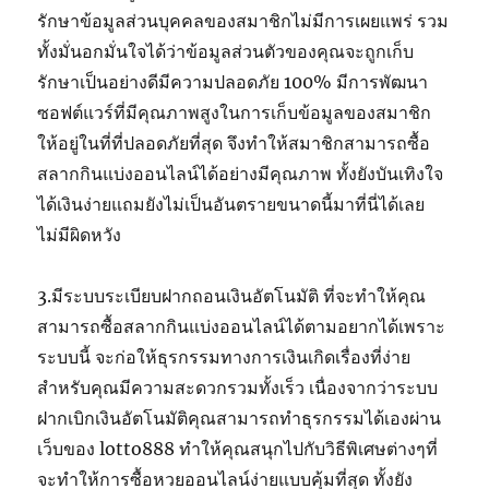
รักษาข้อมูลส่วนบุคคลของสมาชิกไม่มีการเผยแพร่ รวม
ทั้งมั่นอกมั่นใจได้ว่าข้อมูลส่วนตัวของคุณจะถูกเก็บ
รักษาเป็นอย่างดีมีความปลอดภัย 100% มีการพัฒนา
ซอฟต์แวร์ที่มีคุณภาพสูงในการเก็บข้อมูลของสมาชิก
ให้อยู่ในที่ที่ปลอดภัยที่สุด จึงทำให้สมาชิกสามารถซื้อ
สลากกินแบ่งออนไลน์ได้อย่างมีคุณภาพ ทั้งยังบันเทิงใจ
ได้เงินง่ายแถมยังไม่เป็นอันตรายขนาดนี้มาที่นี่ได้เลย
ไม่มีผิดหวัง
3.มีระบบระเบียบฝากถอนเงินอัตโนมัติ ที่จะทำให้คุณ
สามารถซื้อสลากกินแบ่งออนไลน์ได้ตามอยากได้เพราะ
ระบบนี้ จะก่อให้ธุรกรรมทางการเงินเกิดเรื่องที่ง่าย
สำหรับคุณมีความสะดวกรวมทั้งเร็ว เนื่องจากว่าระบบ
ฝากเบิกเงินอัตโนมัติคุณสามารถทำธุรกรรมได้เองผ่าน
เว็บของ lotto888 ทำให้คุณสนุกไปกับวิธีพิเศษต่างๆที่
จะทำให้การซื้อหวยออนไลน์ง่ายแบบคุ้มที่สุด ทั้งยัง