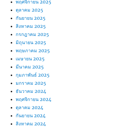
พฤศจิกายน 2025
ตุลาคม 2025
กันยายน 2025
สิงหาคม 2025
กรกฎาคม 2025
มิถุนายน 2025
พฤษภาคม 2025
เมษายน 2025
มีนาคม 2025
กุมภาพันธ์ 2025
มกราคม 2025
ธันวาคม 2024
พฤศจิกายน 2024
ตุลาคม 2024
กันยายน 2024
สิงหาคม 2024