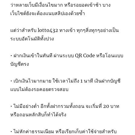
ว่าหลายเว็บมีเงื่อนไขมาก หรือรอยอดเข้าช้า บาง
เว็บไซต์ยังจะต้องแนบสลิปเองด้วยซ้ำ
แต่ว่าสำหรับ lotto432 ทางเข้า ทุกๆสิ่งทุกๆอย่างเป็น
ระบบอัตโนมัติทั้งปวง
• ฝากเงินเข้าในทันที ผ่านระบบ QR Code หรือโอนแบบ
บัญชีตรง
• เบิกเงินไวมากมาย ใช้เวลาไม่ถึง 1 นาที เงินฝากบัญชี
แบบไม่ต้องรอคอยตรวจสอบ
• ไม่มีอย่างต่ำ อีกทั้งฝากรวมทั้งถอน จะเริ่มที่ 20 บาท
หรือถอนหลักสิบก็ทำได้จริง
• ไม่หักค่าธรรมเนียม หรือเรียกเก็บค่าใช้จ่ายสำหรับ