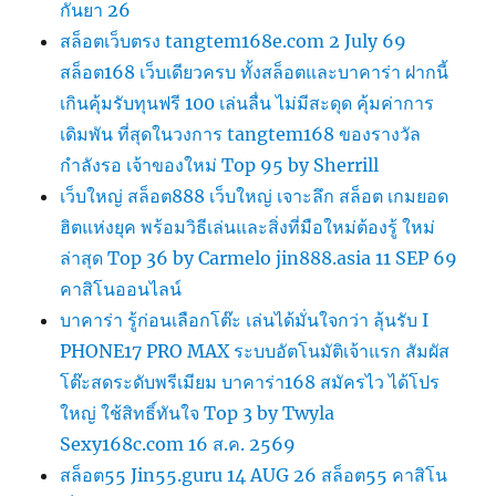
กันยา 26
สล็อตเว็บตรง tangtem168e.com 2 July 69
สล็อต168 เว็บเดียวครบ ทั้งสล็อตและบาคาร่า ฝากนี้
เกินคุ้มรับทุนฟรี 100 เล่นลื่น ไม่มีสะดุด คุ้มค่าการ
เดิมพัน ที่สุดในวงการ tangtem168 ของรางวัล
กำลังรอ เจ้าของใหม่ Top 95 by Sherrill
เว็บใหญ่ สล็อต888 เว็บใหญ่ เจาะลึก สล็อต เกมยอด
ฮิตแห่งยุค พร้อมวิธีเล่นและสิ่งที่มือใหม่ต้องรู้ ใหม่
ล่าสุด Top 36 by Carmelo jin888.asia 11 SEP 69
คาสิโนออนไลน์
บาคาร่า รู้ก่อนเลือกโต๊ะ เล่นได้มั่นใจกว่า ลุ้นรับ I
PHONE17 PRO MAX ระบบอัตโนมัติเจ้าแรก สัมผัส
โต๊ะสดระดับพรีเมียม บาคาร่า168 สมัครไว ได้โปร
ใหญ่ ใช้สิทธิ์ทันใจ Top 3 by Twyla
Sexy168c.com 16 ส.ค. 2569
สล็อต55 Jin55.guru 14 AUG 26 สล็อต55 คาสิโน