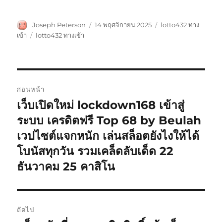
ผู้
เขียน
หมวด
Joseph Peterson
14 พฤศจิกายน 2025
lotto432 ทาง
เขียน
เมื่อ
หมู่
ป้าย
เข้า
lotto432 ทางเข้า
กำกับ
แนะแนว
ก่อนหน้า
เรื่อง
เว็บเปิดใหม่ lockdown168 เข้าสู่
เรื่อง
ก่อน
ระบบ เครดิตฟรี Top 68 by Beulah
หน้า:
เวปไซต์แจกหนัก เล่นสล็อตยังไงให้ได้
โบนัสทุกวัน รวมเคล็ดลับเด็ด 22
ธันวาคม 25 คาสิโน
ถัดไป