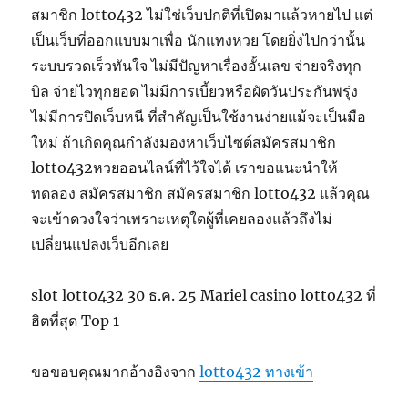
สมาชิก lotto432 ไม่ใช่เว็บปกติที่เปิดมาแล้วหายไป แต่
เป็นเว็บที่ออกแบบมาเพื่อ นักแทงหวย โดยยิ่งไปกว่านั้น
ระบบรวดเร็วทันใจ ไม่มีปัญหาเรื่องอั้นเลข จ่ายจริงทุก
บิล จ่ายไวทุกยอด ไม่มีการเบี้ยวหรือผัดวันประกันพรุ่ง
ไม่มีการปิดเว็บหนี ที่สำคัญเป็นใช้งานง่ายแม้จะเป็นมือ
ใหม่ ถ้าเกิดคุณกำลังมองหาเว็บไซต์สมัครสมาชิก
lotto432หวยออนไลน์ที่ไว้ใจได้ เราขอแนะนำให้
ทดลอง สมัครสมาชิก สมัครสมาชิก lotto432 แล้วคุณ
จะเข้าดวงใจว่าเพราะเหตุใดผู้ที่เคยลองแล้วถึงไม่
เปลี่ยนแปลงเว็บอีกเลย
slot lotto432 30 ธ.ค. 25 Mariel casino lotto432 ที่
ฮิตที่สุด Top 1
ขอขอบคุณมากอ้างอิงจาก
lotto432 ทางเข้า