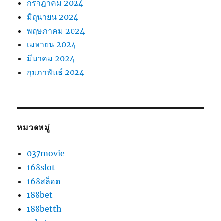
กรกฎาคม 2024
มิถุนายน 2024
พฤษภาคม 2024
เมษายน 2024
มีนาคม 2024
กุมภาพันธ์ 2024
หมวดหมู่
037movie
168slot
168สล็อต
188bet
188betth