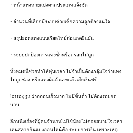
• หน้าแทงหวยแบ่งตามประเภทแจ้งชัด
• จำนวนที่เลือกมีระบบช่วยเช็กความถูกต้องแน่ใจ
• สรุปยอดแทงแบบเรียลไทม์ก่อนกดยืนยัน
• ระบบปกป้องการแทงซ้ำหรือกรอกไม่ถูก
ทั้งหมดนี้ช่วยทำให้ทุ่นเวลา ไม่จำเป็นต้องกลุ้มใจว่าแทง
ไม่ถูกช่อง หรือแทงผิดตัวเลขแล้วเสียเงินฟรี
lotto432 ฝากถอนเร็วมาก ไม่มีขั้นต่ำ ไม่ต้องรอยอด
นาน
อีกหนึ่งเรื่องที่ผู้คนจำนวนไม่ใช้น้อยไม่ค่อยสบายใจเวลา
เล่นสลากกินแบ่งออนไลน์คือ ระบบการเงิน เพราะเหตุ