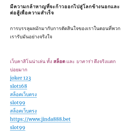
มีความกล้าหาญที่จะก้าวออกไปสู่โลกข้างนอกและ
ต่อสู้เพื่อความสำเร็จ
การบรรลุผลมักมากับการตัดสินใจของเราในตอนที่พวก
เรารับมันอย่างจริงใจ
เว็บคาสิโนน่าเล่น ทั้ง
สล็อต
และ
บาคาร่า
ตึงจริงแตก
บ่อยมาก
joker 123
slot168
สล็อตเว็บตรง
slot99
สล็อตเว็บตรง
https://www.jinda888.bet
slot99