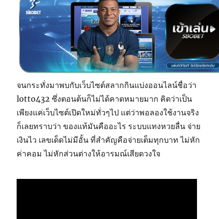
จนกระทั่งมาพบกับเว็บไซต์สลากกินแบ่งออนไลน์ชื่อว่า
lotto432 ซึ่งตอนต้นก็ไม่ได้คาดหมายมาก คิดว่าเป็น
เพียงแค่เว็บไซต์เปิดใหม่ทั่วๆไป แต่ว่าพอลองใช้งานจริง
ก็เลยทราบว่า ของแท้มันคืออะไร ระบบแทงหวยลื่น จ่าย
เงินไว เลขเด็ดไม่มีอั้น ที่สำคัญคือจ่ายเต็มทุกบาท ไม่หัก
ค่าคอม ไม่หักส่วนต่างให้อารมณ์เสียดวงใจ