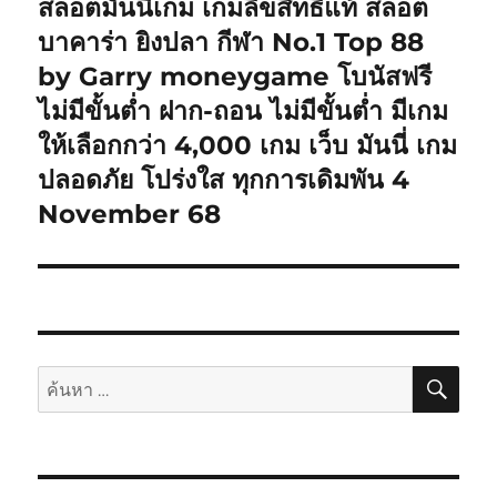
สล็อตมันนี่เกม เกมลิขสิทธิ์แท้ สล็อต
เรื่อง
ต่อ
บาคาร่า ยิงปลา กีฬา No.1 Top 88
ไป:
by Garry moneygame โบนัสฟรี
ไม่มีขั้นต่ำ ฝาก-ถอน ไม่มีขั้นต่ำ มีเกม
ให้เลือกกว่า 4,000 เกม เว็บ มันนี่ เกม
ปลอดภัย โปร่งใส ทุกการเดิมพัน 4
November 68
ค้นห
ค้นหา: