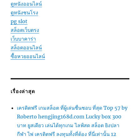
ดูหนังออนไลน์
ดูหนังชนโรง
pg slot
สล็อตเว็บตรง
เว็บบาคาร่า
สล็อตออนไลน์
ซื้อหวยออนไลน์
เรื่องล่าสุด
เครดิตฟรี เกมสล็อต ที่ผู้เล่นชื่นชอบ ที่สุด Top 57 by
Roberto hengjing168d.com Lucky box 300
บาท ยูสเดียว เล่นได้ทุกเกม ไลฟ์สด สล็อต ยิงปลา
กีฬา ไพ่ เครดิตฟรี ลงทุนทั้งที่ต้อง ที่นี่เท่านั้น 12