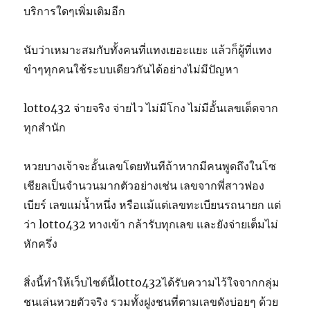
บริการใดๆเพิ่มเติมอีก
นับว่าเหมาะสมกับทั้งคนที่แทงเยอะแยะ แล้วก็ผู้ที่แทง
ขำๆทุกคนใช้ระบบเดียวกันได้อย่างไม่มีปัญหา
lotto432 จ่ายจริง จ่ายไว ไม่มีโกง ไม่มีอั้นเลขเด็ดจาก
ทุกสำนัก
หวยบางเจ้าจะอั้นเลขโดยทันทีถ้าหากมีคนพูดถึงในโซ
เชียลเป็นจำนวนมากตัวอย่างเช่น เลขจากพี่สาวฟอง
เบียร์ เลขแม่น้ำหนึ่ง หรือแม้แต่เลขทะเบียนรถนายก แต่
ว่า lotto432 ทางเข้า กล้ารับทุกเลข และยังจ่ายเต็มไม่
หักครึ่ง
สิ่งนี้ทำให้เว็บไซต์นี้lotto432ได้รับความไว้ใจจากกลุ่ม
ชนเล่นหวยตัวจริง รวมทั้งฝูงชนที่ตามเลขดังบ่อยๆ ด้วย