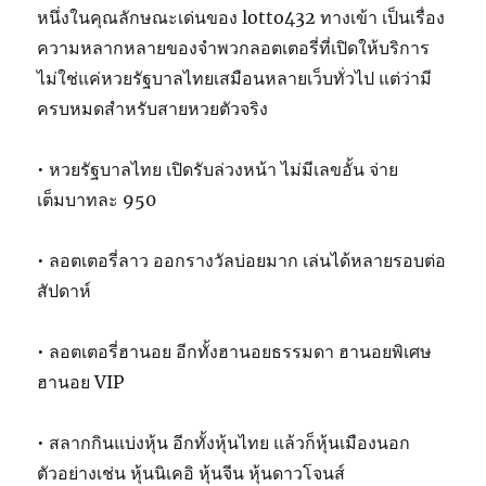
หนึ่งในคุณลักษณะเด่นของ lotto432 ทางเข้า เป็นเรื่อง
ความหลากหลายของจำพวกลอตเตอรี่ที่เปิดให้บริการ
ไม่ใช่แค่หวยรัฐบาลไทยเสมือนหลายเว็บทั่วไป แต่ว่ามี
ครบหมดสำหรับสายหวยตัวจริง
• หวยรัฐบาลไทย เปิดรับล่วงหน้า ไม่มีเลขอั้น จ่าย
เต็มบาทละ 950
• ลอตเตอรี่ลาว ออกรางวัลบ่อยมาก เล่นได้หลายรอบต่อ
สัปดาห์
• ลอตเตอรี่ฮานอย อีกทั้งฮานอยธรรมดา ฮานอยพิเศษ
ฮานอย VIP
• สลากกินแบ่งหุ้น อีกทั้งหุ้นไทย แล้วก็หุ้นเมืองนอก
ตัวอย่างเช่น หุ้นนิเคอิ หุ้นจีน หุ้นดาวโจนส์