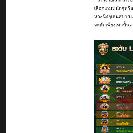
เลือกเกมหนักๆหรือ
หวะนิ่งๆเล่นสบาย แ
จะพักเพียงเท่านั้นค