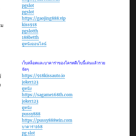
pgslot
่
pgslot
https://gaojing888.vip
่ม
kiss918
pgslotth
188betth
ดูหนังออนไลน์
เว็บสล็อตและบาคาร่าของโครตดีเว็บนี้เล่นแล้วรวย
จัดๆ
้
https://918kissauto.io
joker123
ง
ดูหนัง
https://sagame168th.com
joker123
ดูหนัง
pussy888
https://pussy888win.com
บาคาร่า168
pg slot