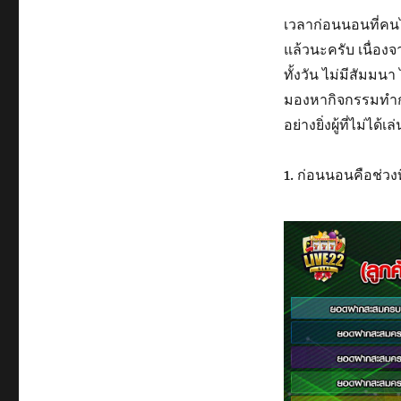
เวลาก่อนนอนที่คนไ
แล้วนะครับ เนื่อง
ทั้งวัน ไม่มีสัมมน
มองหากิจกรรมทำก่อ
อย่างยิ่งผู้ที่ไม่ได
1. ก่อนนอนคือช่วง