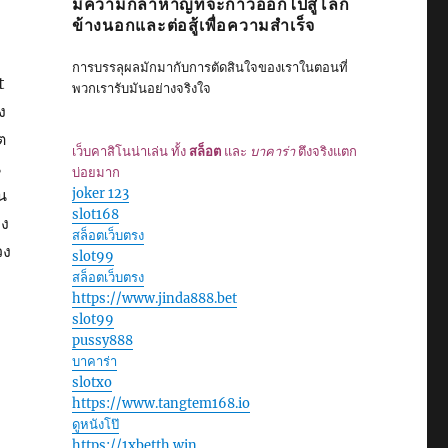
มีความกล้าหาญที่จะก้าวออกไปสู่โลก
ข้างนอกและต่อสู้เพื่อความสำเร็จ
บ
การบรรลุผลมักมากับการตัดสินใจของเราในตอนที่
t
พวกเรารับมันอย่างจริงใจ
ง
ต
เว็บคาสิโนน่าเล่น ทั้ง
สล็อต
และ
บาคาร่า
ตึงจริงแตก
น
บ่อยมาก
น
joker 123
slot168
าง
สล็อตเว็บตรง
วง
slot99
สล็อตเว็บตรง
https://www.jinda888.bet
slot99
pussy888
บาคาร่า
slotxo
https://www.tangtem168.io
ดูหนังโป๊
https://1xbetth.win