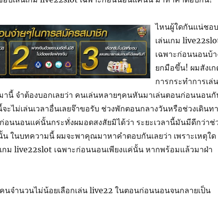
ไหนผู้ใดกันแน่ชอ
เล่นเกม live22slo
เฉพาะก่อนนอนบ้า
ยกมือขึ้น! ผมสังเก
การกระทำการเล่
านี้ จำต้องบอกเลยว่า คนเล่นหลายๆคนหันมาเล่นตอนก่อนนอนกั
ี้จะไม่เล่นเวลาอื่นเลยจ๊าขอรับ ช่วงพักตอนกลางวันหรือช่วงเดินท
ก่อนนอนแค่นั้นกระทั่งผมอดสงสัยมิได้ว่า ระยะเวลานี้มันมีดีกว่าช่
นั้น ในบทความนี้ ผมจะพาคุณมาหาคำตอบกันเลยว่า เพราะเหตุใด
เกม live22slot เฉพาะก่อนนอนเพียงแค่นั้น หากพร้อมแล้วมาฝ่า
ำให้คนจำนวนไม่น้อยเลือกเล่น live22 ในตอนก่อนนอนจนกลายเป็น