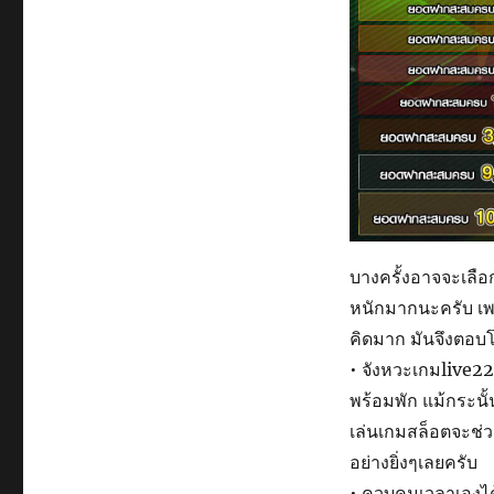
บางครั้งอาจจะเลือ
หนักมากนะครับ เพรา
คิดมาก มันจึงตอบ
• จังหวะเกมlive22
พร้อมพัก แม้กระนั
เล่นเกมสล็อตจะช่ว
อย่างยิ่งๆเลยครับ
• ควบคุมเวลาเองได