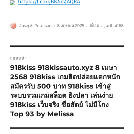
https://t.co/qBK6d4AQRA
ผู้
เขียน
หมวด
ป้าย
Joseph Peterson
8 เมษายน 2025
สล็อต
judhai168
เขียน
เมื่อ
หมู่
กำกับ
แนะแนว
ก่อนหน้า
เรื่อง
918kiss 918kissauto.xyz 8 เมษา
เรื่อง
ก่อน
2568 918kiss เกมฮิตปล่อยแตกหนัก
หน้า:
สมัครรับ 500 บาท 918kiss เข้าสู่
ระบบรวมเกมสล็อต ยิงปลา เล่นง่าย
918kiss เว็บจริง ซื่อสัตย์ ไม่มีโกง
Top 93 by Melissa