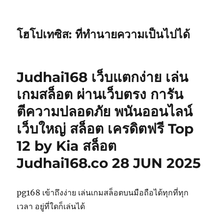
โฮโปเทซิส: ที่ทำนายความเป็นไปได้
Judhai168 เว็บแตกง่าย เล่น
เกมสล็อต ผ่านเว็บตรง การัน
ตีความปลอดภัย พนันออนไลน์
เว็บใหญ่ สล็อต เครดิตฟรี Top
12 by Kia สล็อต
Judhai168.co 28 JUN 2025
pg168 เข้าถึงง่าย เล่นเกมสล็อตบนมือถือได้ทุกที่ทุก
เวลา อยู่ที่ใดก็เล่นได้