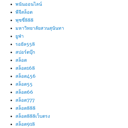
พนันออนไลน์
พีจีสล็อต
พุซซี่888
มหาวิทยาลัยสวนสุนันทา
ยูฟ่า
รอยัล558
สปอร์ตบุ๊ก
สล็อต
สล็อต168
สล็อต456
สล็อต55
สล็อต66
สล็อต777
สล็อต888
สล็อต888เว็บตรง
สล็อต918