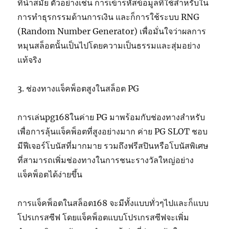
ที่นำสมัย ตัวอย่างเช่น การเข้ารหัสข้อมูลที่ใช้สำหรับใน
การทำธุรกรรมด้านการเงิน และก็การใช้ระบบ RNG
(Random Number Generator) เพื่อมั่นใจว่าผลการ
หมุนสล็อตนั้นเป็นไปโดยความเป็นธรรมและสุ่มอย่าง
แท้จริง
3. ช่องทางแจ็คพ็อตสูงในสล็อต PG
การเล่นpg168ในค่าย PG มาพร้อมกับช่องทางสำหรับ
เพื่อการลุ้นแจ็คพ็อตที่สูงอย่างมาก ค่าย PG SLOT ชอบ
มีฟีเจอร์โบนัสที่มากมาย รวมถึงฟรีสปินหรือโบนัสพิเศษ
ที่สามารถเพิ่มช่องทางในการชนะรางวัลใหญ่อย่าง
แจ็คพ็อตได้ง่ายขึ้น
การแจ็คพ็อตในสล็อต168 จะมีทั้งแบบทั่วๆไปและก็แบบ
โปรเกรสซีฟ โดยแจ็คพ็อตแบบโปรเกรสซีฟจะเพิ่ม