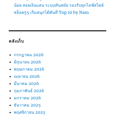
น้อย สอยเงินแสน ระบบทันสมัย รองรับทุกไลฟ์สไตล์
สล็อต55 เริ่มสนุกได้ทันที Top 10 by Nam
คลังเก็บ
กรกฎาคม 2026
มิถุนายน 2026
พฤษภาคม 2026
เมษายน 2026
มีนาคม 2026
กุมภาพันธ์ 2026
มกราคม 2026
ธันวาคม 2025
พฤศจิกายน 2025