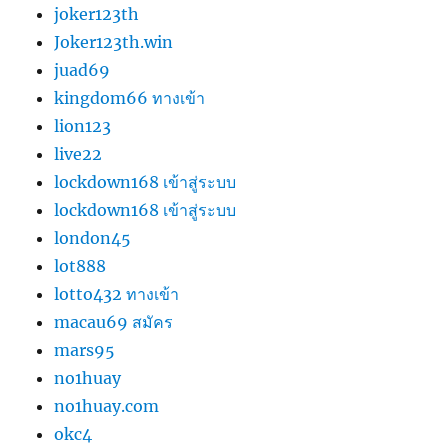
joker123th
Joker123th.win
juad69
kingdom66 ทางเข้า
lion123
live22
lockdown168 เข้าสู่ระบบ
lockdown168 เข้าสู่ระบบ
london45
lot888
lotto432 ทางเข้า
macau69 สมัคร
mars95
no1huay
no1huay.com
okc4