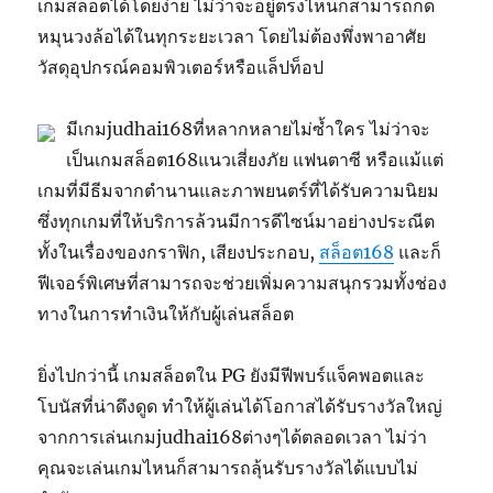
เกมสล็อตได้โดยง่าย ไม่ว่าจะอยู่ตรงไหนก็สามารถกด
หมุนวงล้อได้ในทุกระยะเวลา โดยไม่ต้องพึ่งพาอาศัย
วัสดุอุปกรณ์คอมพิวเตอร์หรือแล็ปท็อป
มีเกมjudhai168ที่หลากหลายไม่ซ้ำใคร ไม่ว่าจะ
เป็นเกมสล็อต168แนวเสี่ยงภัย แฟนตาซี หรือแม้แต่
เกมที่มีธีมจากตำนานและภาพยนตร์ที่ได้รับความนิยม
ซึ่งทุกเกมที่ให้บริการล้วนมีการดีไซน์มาอย่างประณีต
ทั้งในเรื่องของกราฟิก, เสียงประกอบ,
สล็อต168
และก็
ฟีเจอร์พิเศษที่สามารถจะช่วยเพิ่มความสนุกรวมทั้งช่อง
ทางในการทำเงินให้กับผู้เล่นสล็อต
ยิ่งไปกว่านี้ เกมสล็อตใน PG ยังมีฟีพบร์แจ็คพอตและ
โบนัสที่น่าดึงดูด ทำให้ผู้เล่นได้โอกาสได้รับรางวัลใหญ่
จากการเล่นเกมjudhai168ต่างๆได้ตลอดเวลา ไม่ว่า
คุณจะเล่นเกมไหนก็สามารถลุ้นรับรางวัลได้แบบไม่