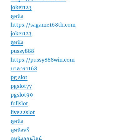
joker123
ดูหนัง
https://sagame168th.com
joker123
ดูหนัง
pussy888
https://pussy888win.com
บาคาร่า168
pg slot
pgslot77
pgslot99
fullslot
live22slot
ดูหนัง
ดูหนังฟรี
ดูหนังออนไลน์