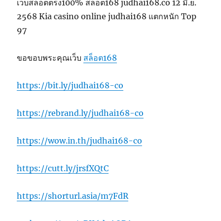
เว็บสล็อตตรง100% สล็อต168 judhai168.co 12 มิ.ย.
2568 Kia casino online judhai168 แตกหนัก Top
97
ขอขอบพระคุณเว็บ
สล็อต168
https://bit.ly/judhai168-co
https://rebrand.ly/judhai168-co
https://wow.in.th/judhai168-co
https://cutt.ly/jrsfXQtC
https://shorturl.asia/m7FdR