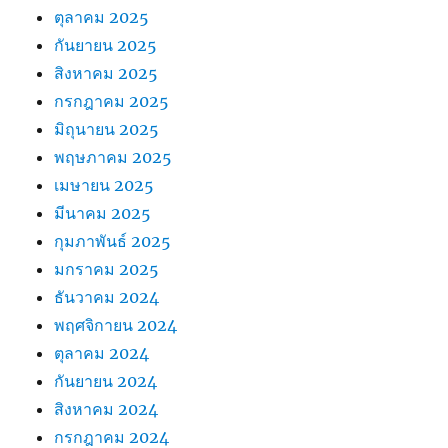
ตุลาคม 2025
กันยายน 2025
สิงหาคม 2025
กรกฎาคม 2025
มิถุนายน 2025
พฤษภาคม 2025
เมษายน 2025
มีนาคม 2025
กุมภาพันธ์ 2025
มกราคม 2025
ธันวาคม 2024
พฤศจิกายน 2024
ตุลาคม 2024
กันยายน 2024
สิงหาคม 2024
กรกฎาคม 2024