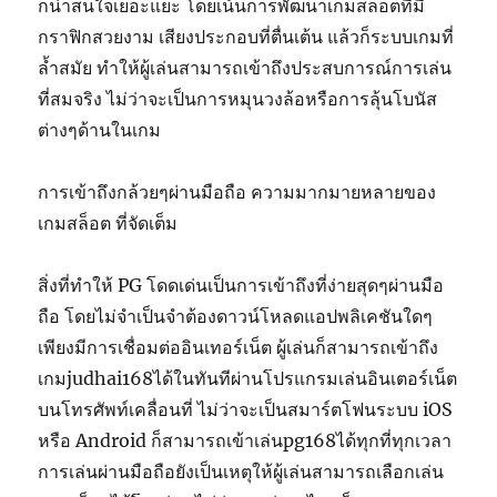
ก็น่าสนใจเยอะแยะ โดยเน้นการพัฒนาเกมสล็อตที่มี
กราฟิกสวยงาม เสียงประกอบที่ตื่นเต้น แล้วก็ระบบเกมที่
ล้ำสมัย ทำให้ผู้เล่นสามารถเข้าถึงประสบการณ์การเล่น
ที่สมจริง ไม่ว่าจะเป็นการหมุนวงล้อหรือการลุ้นโบนัส
ต่างๆด้านในเกม
การเข้าถึงกล้วยๆผ่านมือถือ ความมากมายหลายของ
เกมสล็อต ที่จัดเต็ม
สิ่งที่ทำให้ PG โดดเด่นเป็นการเข้าถึงที่ง่ายสุดๆผ่านมือ
ถือ โดยไม่จำเป็นจำต้องดาวน์โหลดแอปพลิเคชันใดๆ
เพียงมีการเชื่อมต่ออินเทอร์เน็ต ผู้เล่นก็สามารถเข้าถึง
เกมjudhai168ได้ในทันทีผ่านโปรแกรมเล่นอินเตอร์เน็ต
บนโทรศัพท์เคลื่อนที่ ไม่ว่าจะเป็นสมาร์ตโฟนระบบ iOS
หรือ Android ก็สามารถเข้าเล่นpg168ได้ทุกที่ทุกเวลา
การเล่นผ่านมือถือยังเป็นเหตุให้ผู้เล่นสามารถเลือกเล่น