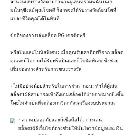
จำนวนเงินรางวัลตามจำนวนผู้เล่นที่ร่วมพนันในเก
มนั้นๆซึ่งแม้คุณโชคดี ก็อาจจะได้รับรางวัลก้อนโตที่
แปลงชีวิตคุณได้ในทันที
ข้อดีของการเล่นสล็อต PG เครดิตฟรี
ฟรีสปินและโบนัสพิเศษ: เมื่อคุณรับเครดิตฟรีจาก สล็อต
คุณจะมีโอกาสได้รับฟรีสปินและก็โบนัสพิเศษ ซึ่งช่วย
เพิ่มช่องทางสำหรับการชนะรางวัล
• ไม่มีอย่างน้อยสำหรับในการฝาก-ถอน: ทำให้ผู้เล่น
สล็อต168สามารถเข้าถึงเกมสล็อตได้ง่ายดายมากยิ่งขึ้น
โดยไม่จำเป็นที่จะต้องมาวิตกกังวลเรื่องงบประมาณ
• ความปลอดภัยและก็เชื่อถือได้: การเล่น
สล็อต168เว็บไซต์ตรงช่วยให้มั่นใจว่าข้อมูลและเงิน