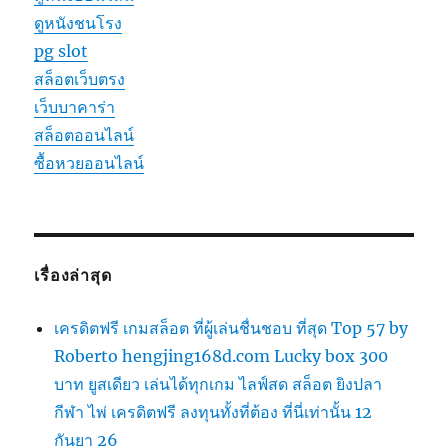
ดูหนังชนโรง
pg slot
สล็อตเว็บตรง
เว็บบาคาร่า
สล็อตออนไลน์
ซื้อหวยออนไลน์
เรื่องล่าสุด
เครดิตฟรี เกมสล็อต ที่ผู้เล่นชื่นชอบ ที่สุด Top 57 by
Roberto hengjing168d.com Lucky box 300
บาท ยูสเดียว เล่นได้ทุกเกม ไลฟ์สด สล็อต ยิงปลา
กีฬา ไพ่ เครดิตฟรี ลงทุนทั้งที่ต้อง ที่นี่เท่านั้น 12
กันยา 26