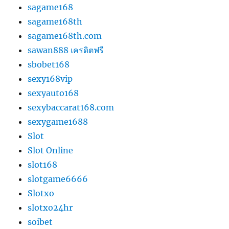
sagame168
sagame168th
sagame168th.com
sawan888 เครดิตฟรี
sbobet168
sexy168vip
sexyauto168
sexybaccarat168.com
sexygame1688
Slot
Slot Online
slot168
slotgame6666
Slotxo
slotxo24hr
soibet