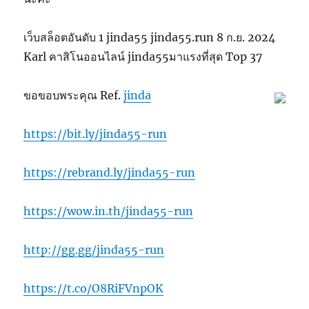
เว็บสล็อตอันดับ 1 jinda55 jinda55.run 8 ก.ย. 2024
Karl คาสิโนออนไลน์ jinda55มาแรงที่สุด Top 37
ขอขอบพระคุณ Ref.
jinda
https://bit.ly/jinda55-run
https://rebrand.ly/jinda55-run
https://wow.in.th/jinda55-run
http://gg.gg/jinda55-run
https://t.co/O8RiFVnpOK