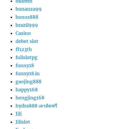
bkkwin
bonanza99
bonus888
brazil999
Casino
debet slot
ff123th
fullslotpg
funny18
funny18.in
gaojing888
happy168
hengjing168
hydra888 เครดิตฟรี
Jili
Jilislot