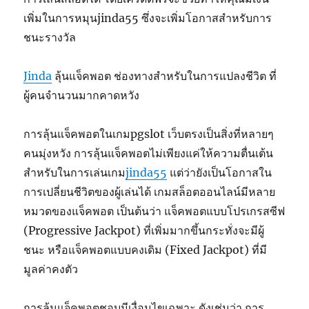
เพิ่มในการหมุนjinda55 ซึ่งจะเพิ่มโอกาสสำหรับการ
ชนะรางวัล
Jinda
ลุ้นแจ็คพอต ช่องทางสำหรับในการแปลงชีวิต ที่
ผู้คนจำนวนมากคาดหวัง
การลุ้นแจ็คพอตในเกมpgslot เว็บตรงเป็นสิ่งที่หลายๆ
คนมุ่งหวัง การลุ้นแจ็คพอตไม่เพียงแค่ให้ความตื่นเต้น
สำหรับในการเล่นเกม
jinda55
แต่ว่ายังเป็นโอกาสใน
การเปลี่ยนชีวิตของผู้เล่นได้ เกมสล็อตออนไลน์มีหลาย
หมวดของแจ็คพอต เป็นต้นว่า แจ็คพอตแบบโปรเกรสซีฟ
(Progressive Jackpot) ที่เพิ่มมากขึ้นกระทั่งจะมีผู้
ชนะ หรือแจ็คพอตแบบคงเดิม (Fixed Jackpot) ที่มี
มูลค่าคงตัว
การลุ้นแจ็คพอตชอบมีเงื่อนไขเฉพาะ ดังเช่นว่า การ