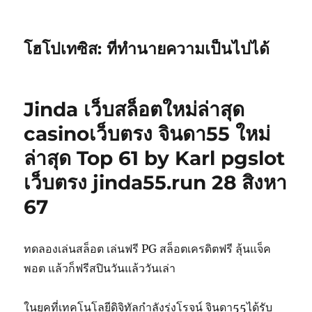
โฮโปเทซิส: ที่ทำนายความเป็นไปได้
Jinda เว็บสล็อตใหม่ล่าสุด
casinoเว็บตรง จินดา55 ใหม่
ล่าสุด Top 61 by Karl pgslot
เว็บตรง jinda55.run 28 สิงหา
67
ทดลองเล่นสล็อต เล่นฟรี PG สล็อตเครดิตฟรี ลุ้นแจ็ค
พอต แล้วก็ฟรีสปินวันแล้ววันเล่า
ในยุคที่เทคโนโลยีดิจิทัลกำลังรุ่งโรจน์ จินดา55ได้รับ