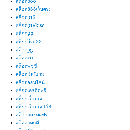
สล็อต888
สล็อต888เว็บตรง
สล็อต918
สล็อต918kiss
สล็อต99
สล็อตlive22
สล็อตpg
สล็อตxo
สล็อตพุซซี่
สล็อตมันนี่เกม
สล็อตออนไลน์
สล็อตเครดิตฟรี
สล็อตเว็บตรง
สล็อตเว็บตรง 168
สล็อตเเครดิตฟรี
สล็อตแตกดี