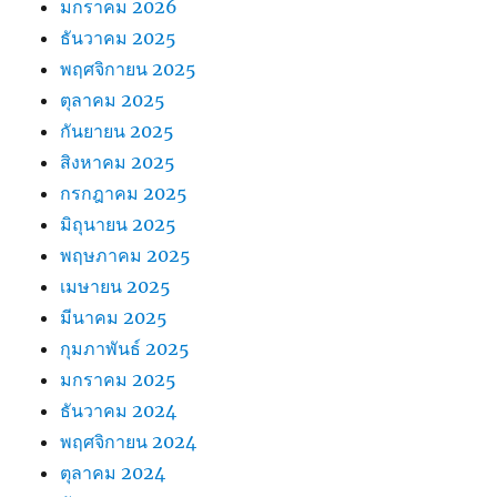
มกราคม 2026
ธันวาคม 2025
พฤศจิกายน 2025
ตุลาคม 2025
กันยายน 2025
สิงหาคม 2025
กรกฎาคม 2025
มิถุนายน 2025
พฤษภาคม 2025
เมษายน 2025
มีนาคม 2025
กุมภาพันธ์ 2025
มกราคม 2025
ธันวาคม 2024
พฤศจิกายน 2024
ตุลาคม 2024