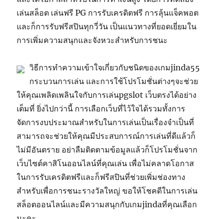
เล่นสล็อต เล่นฟรี PG การรับเครดิตฟรี การลุ้นแจ็คพอต
และก็การรับฟรีสปินทุกวี่วัน เป็นแนวทางที่ยอดเยี่ยมใน
การเพิ่มความสนุกและจังหวะสำหรับการชนะ
วิธีการทำความเข้าใจเกี่ยวกับชนิดของเกมjinda55
กระบวนการเล่น และการใช้โปรโมชั่นต่างๆจะช่วย
ให้คุณเพลิดเพลินใจกับการเล่นpgslot เว็บตรงได้อย่าง
เต็มที่ ยิ่งไปกว่านี้ การเลือกเว็บที่ไว้ใจได้รวมทั้งการ
จัดการงบประมาณสำหรับในการเล่นเป็นเรื่องจำเป็นที่
สามารถจะช่วยให้คุณมีประสบการณ์การเล่นที่ดีแล้วก็
ไม่มีอันตราย อย่าลืมติดตามข้อมูลแล้วก็โปรโมชั่นจาก
เว็บไซต์คาสิโนออนไลน์ที่คุณเล่น เพื่อไม่คลาดโอกาส
ในการรับเครดิตฟรีและก็ฟรีสปินที่ช่วยเพิ่มช่องทาง
สำหรับเพื่อการชนะรางวัลใหญ่ ขอให้โชคดีในการเล่น
สล็อตออนไลน์และมีความสนุกกับเกมjindaที่คุณเลือก
นะคะ