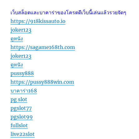
เว็บสล็อตและบาคาร่าของโครตดีเว็บนี้เล่นแล้วรวยจัดๆ
https://918kissauto.io
joker123
ดูหนัง
https://sagame168th.com
joker123
ดูหนัง
pussy888
https://pussy888win.com
บาคาร่า168
pg slot
pgslot77
pgslot99
fullslot
live22slot