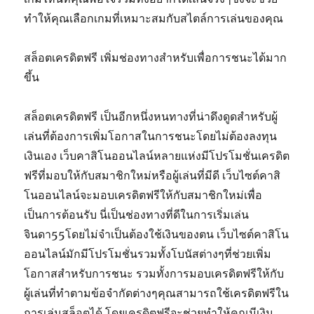
ทำให้คุณเลือกเกมที่เหมาะสมกับสไตล์การเล่นของคุณ
สล็อตเครดิตฟรี เพิ่มช่องทางสำหรับเพื่อการชนะได้มาก
ขึ้น
สล็อตเครดิตฟรี เป็นอีกหนึ่งหนทางที่น่าดึงดูดสำหรับผู้
เล่นที่ต้องการเพิ่มโอกาสในการชนะโดยไม่ต้องลงทุน
เงินเอง เว็บคาสิโนออนไลน์หลายแห่งมีโปรโมชั่นเครดิต
ฟรีที่มอบให้กับสมาชิกใหม่หรือผู้เล่นที่มีดี เว็บไซต์คาสิ
โนออนไลน์จะมอบเครดิตฟรีให้กับสมาชิกใหม่เพื่อ
เป็นการต้อนรับ นี่เป็นช่องทางที่ดีในการเริ่มเล่น
จินดา55โดยไม่จำเป็นต้องใช้เงินของตน เว็บไซต์คาสิโน
ออนไลน์มักมีโปรโมชั่นรวมทั้งโบนัสต่างๆที่ช่วยเพิ่ม
โอกาสสำหรับการชนะ รวมทั้งการมอบเครดิตฟรีให้กับ
ผู้เล่นที่ทำตามข้อจำกัดต่างๆคุณสามารถใช้เครดิตฟรีใน
การเล่นสล็อตได้ โดยเครดิตฟรีจะช่วยทำให้คุณมีเงิน