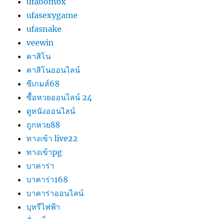
ufabombx
ufasexygame
ufasnake
veewin
คาสิโน
คาสิโนออนไลน์
ซีเกมส์68
ซื้อหวยออนไลน์ 24
ดูหนังออนไลน์
ถูกหวย88
ทางเข้า live22
ทางเข้าpg
บาคาร่า
บาคาร่า168
บาคาร่าออนไลน์
บุหรีไฟฟ้า