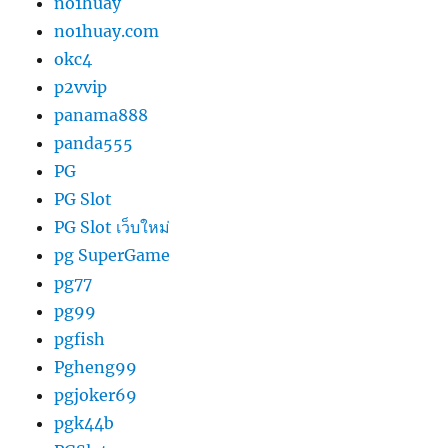
no1huay
no1huay.com
okc4
p2vvip
panama888
panda555
PG
PG Slot
PG Slot เว็บใหม่
pg SuperGame
pg77
pg99
pgfish
Pgheng99
pgjoker69
pgk44b