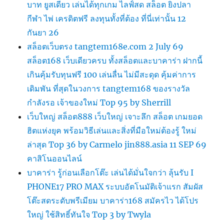
บาท ยูสเดียว เล่นได้ทุกเกม ไลฟ์สด สล็อต ยิงปลา
กีฬา ไพ่ เครดิตฟรี ลงทุนทั้งที่ต้อง ที่นี่เท่านั้น 12
กันยา 26
สล็อตเว็บตรง tangtem168e.com 2 July 69
สล็อต168 เว็บเดียวครบ ทั้งสล็อตและบาคาร่า ฝากนี้
เกินคุ้มรับทุนฟรี 100 เล่นลื่น ไม่มีสะดุด คุ้มค่าการ
เดิมพัน ที่สุดในวงการ tangtem168 ของรางวัล
กำลังรอ เจ้าของใหม่ Top 95 by Sherrill
เว็บใหญ่ สล็อต888 เว็บใหญ่ เจาะลึก สล็อต เกมยอด
ฮิตแห่งยุค พร้อมวิธีเล่นและสิ่งที่มือใหม่ต้องรู้ ใหม่
ล่าสุด Top 36 by Carmelo jin888.asia 11 SEP 69
คาสิโนออนไลน์
บาคาร่า รู้ก่อนเลือกโต๊ะ เล่นได้มั่นใจกว่า ลุ้นรับ I
PHONE17 PRO MAX ระบบอัตโนมัติเจ้าแรก สัมผัส
โต๊ะสดระดับพรีเมียม บาคาร่า168 สมัครไว ได้โปร
ใหญ่ ใช้สิทธิ์ทันใจ Top 3 by Twyla