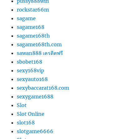
pussy888win
rockstar66m
sagame
sagame168
sagame168th
sagame168th.com
sawan888 เครดิตฟรี
sbobet168
sexy168vip
sexyauto168
sexybaccarat168.com
sexygame1688
Slot
Slot Online
slot168
slotgame6666