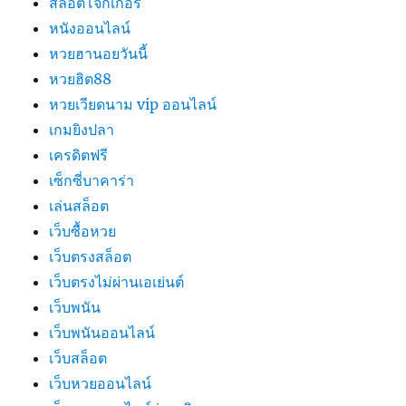
สล็อตโจ๊กเกอร์
หนังออนไลน์
หวยฮานอยวันนี้
หวยฮิต88
หวยเวียดนาม vip ออนไลน์
เกมยิงปลา
เครดิตฟรี
เซ็กซี่บาคาร่า
เล่นสล็อต
เว็บซื้อหวย
เว็บตรงสล็อต
เว็บตรงไม่ผ่านเอเย่นต์
เว็บพนัน
เว็บพนันออนไลน์
เว็บสล็อต
เว็บหวยออนไลน์