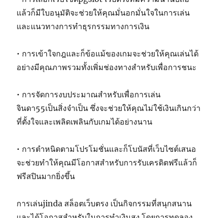
แล้วก็มีใบอนุมัติจะช่วยให้คุณมั่นอกมั่นใจในการเล่น
และแนวทางการทำธุรกรรมทางการเงิน
• การเข้าใจกฎและก็ข้อแม้ของเกมจะช่วยให้คุณเล่นได้
อย่างมีคุณภาพรวมทั้งเพิ่มช่องทางสำหรับเพื่อการชนะ
• การจัดการงบประมาณสำหรับเพื่อการเล่น
จินดา55เป็นสิ่งจำเป็น ซึ่งจะช่วยให้คุณไม่ใช้เงินเกินกว่า
ที่ตั้งใจและเพลิดเพลินกับเกมได้อย่างนาน
• การตำหนิดตามโปรโมชั่นและก็โบนัสที่เว็บไซต์เสนอ
จะช่วยทำให้คุณมีโอกาสสำหรับการรับเครดิตฟรีแล้วก็
ฟรีสปินมากยิ่งขึ้น
การเล่นjinda สล็อตเว็บตรง เป็นกิจกรรมที่สนุกสนาน
และได้โอกาสสำหรับในการทำเงินสูง โดยการทดลอง