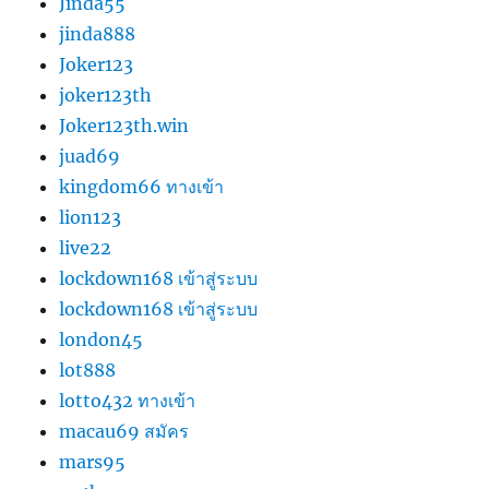
Jinda55
jinda888
Joker123
joker123th
Joker123th.win
juad69
kingdom66 ทางเข้า
lion123
live22
lockdown168 เข้าสู่ระบบ
lockdown168 เข้าสู่ระบบ
london45
lot888
lotto432 ทางเข้า
macau69 สมัคร
mars95