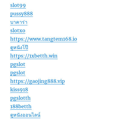
slot99
pussy888
บาคาร่า
slotxo
https://www.tangtem168.io
ดูหนังโป๊
https://1xbetth.win
pgslot
pgslot
https://gaojing888.vip
kiss918
pgslotth
188betth
ดูหนังออนไลน์