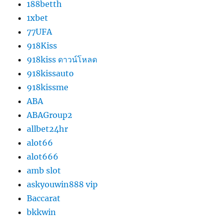
188betth
1xbet
77UFA
918Kiss
918kiss ดาวน์โหลด
918kissauto
918kissme
ABA
ABAGroup2
allbet24hr
alot66
alot666
amb slot
askyouwin888 vip
Baccarat
bkkwin