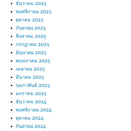
ธันวาคม 2025
พฤศจิกายน 2025
ตุลาคม 2025
กันยายน 2025
สิงหาคม 2025
กรกฎาคม 2025
มิถุนายน 2025
พฤษภาคม 2025
เมษายน 2025
มีนาคม 2025
กุมภาพันธ์ 2025
มกราคม 2025
ธันวาคม 2024
พฤศจิกายน 2024
ตุลาคม 2024
กันยายน 2024