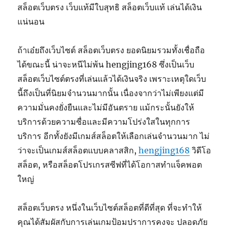
สล็อตเว็บตรง เว็บแท้มีใบสุทธิ สล็อตเว็บแท้ เล่นได้เงิน
แน่นอน
ถ้าเอ๋ยถึงเว็บไซต์ สล็อตเว็บตรง ยอดนิยมรวมทั้งเชื่อถือ
ได้ขณะนี้ น่าจะหนีไม่พ้น hengjing168 ซึ่งเป็นเว็บ
สล็อตเว็บไซต์ตรงที่เล่นแล้วได้เงินจริง เพราะเหตุใดเว็บ
นี้ถึงเป็นที่นิยมจำนวนมากนั้น เนื่องจากว่าไม่เพียงแต่มี
ความมั่นคงยั่งยืนและไม่มีอันตราย แม้กระนั้นยังให้
บริการด้วยความซื่อและมีความโปร่งใสในทุกการ
บริการ อีกทั้งยังมีเกมส์สล็อตให้เลือกเล่นจำนวนมาก ไม่
ว่าจะเป็นเกมส์สล็อตแบบคลาสสิก,
hengjing168
วิดีโอ
สล็อต, หรือสล็อตโปรเกรสซีฟที่ได้โอกาสทำแจ็คพอต
ใหญ่
สล็อตเว็บตรง หนึ่งในเว็บไซต์สล็อตที่ดีที่สุด ที่จะทำให้
คุณได้สัมผัสกับการเล่นเกมป้อมปราการคงจะ ปลอดภัย