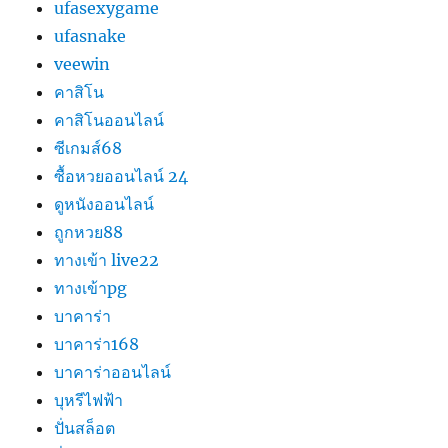
ufasexygame
ufasnake
veewin
คาสิโน
คาสิโนออนไลน์
ซีเกมส์68
ซื้อหวยออนไลน์ 24
ดูหนังออนไลน์
ถูกหวย88
ทางเข้า live22
ทางเข้าpg
บาคาร่า
บาคาร่า168
บาคาร่าออนไลน์
บุหรีไฟฟ้า
ปั่นสล็อต