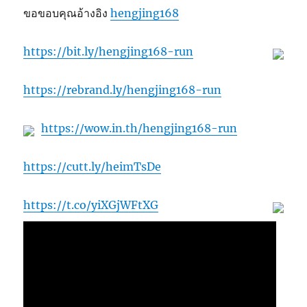
ขอขอบคุณอ้างอิง
hengjing168
https://bit.ly/hengjing168-run
https://rebrand.ly/hengjing168-run
https://wow.in.th/hengjing168-run
https://cutt.ly/heimTsDe
https://t.co/yiXGjWFtXG