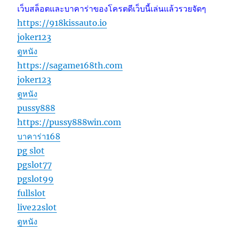
เว็บสล็อตและบาคาร่าของโครตดีเว็บนี้เล่นแล้วรวยจัดๆ
https://918kissauto.io
joker123
ดูหนัง
https://sagame168th.com
joker123
ดูหนัง
pussy888
https://pussy888win.com
บาคาร่า168
pg slot
pgslot77
pgslot99
fullslot
live22slot
ดูหนัง