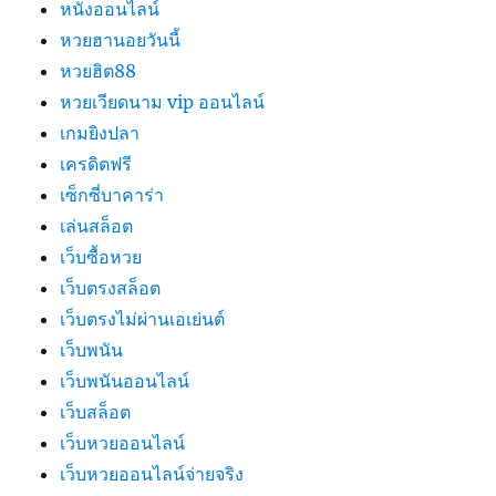
หนังออนไลน์
หวยฮานอยวันนี้
หวยฮิต88
หวยเวียดนาม vip ออนไลน์
เกมยิงปลา
เครดิตฟรี
เซ็กซี่บาคาร่า
เล่นสล็อต
เว็บซื้อหวย
เว็บตรงสล็อต
เว็บตรงไม่ผ่านเอเย่นต์
เว็บพนัน
เว็บพนันออนไลน์
เว็บสล็อต
เว็บหวยออนไลน์
เว็บหวยออนไลน์จ่ายจริง