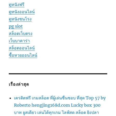
ดูหนังฟรี
ดูหนังออนไลน์
ดูหนังชนโรง
pg slot
สล็อตเว็บตรง
เว็บบาคาร่า
สล็อตออนไลน์
ซื้อหวยออนไลน์
เรื่องล่าสุด
เครดิตฟรี เกมสล็อต ที่ผู้เล่นชื่นชอบ ที่สุด Top 57 by
Roberto hengjing168d.com Lucky box 300
บาท ยูสเดียว เล่นได้ทุกเกม ไลฟ์สด สล็อต ยิงปลา