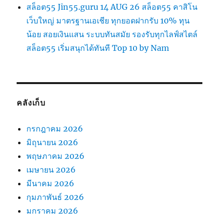
สล็อต55 Jin55.guru 14 AUG 26 สล็อต55 คาสิโน
เว็บใหญ่ มาตรฐานเอเชีย ทุกยอดฝากรับ 10% ทุน
น้อย สอยเงินแสน ระบบทันสมัย รองรับทุกไลฟ์สไตล์
สล็อต55 เริ่มสนุกได้ทันที Top 10 by Nam
คลังเก็บ
กรกฎาคม 2026
มิถุนายน 2026
พฤษภาคม 2026
เมษายน 2026
มีนาคม 2026
กุมภาพันธ์ 2026
มกราคม 2026