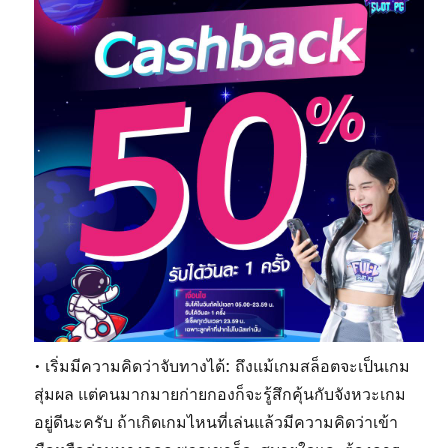
• เริ่มมีความคิดว่าจับทางได้: ถึงแม้เกมสล็อตจะเป็นเกม
สุ่มผล แต่คนมากมายก่ายกองก็จะรู้สึกคุ้นกับจังหวะเกม
อยู่ดีนะครับ ถ้าเกิดเกมไหนที่เล่นแล้วมีความคิดว่าเข้า