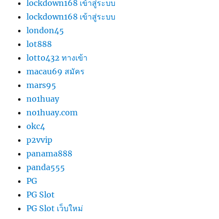
lockdown168 เข้าสู่ระบบ
lockdown168 เข้าสู่ระบบ
london45
lot888
lotto432 ทางเข้า
macau69 สมัคร
mars95
no1huay
no1huay.com
okc4
p2vvip
panama888
panda555
PG
PG Slot
PG Slot เว็บใหม่