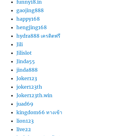
funny18.in
gaojing888
happy168
hengjing168
hydra888 เครดิตฟรี
Jili
Jilislot
Jinda55
jinda888
Joker123
joker123th
Joker123th.win
juad69
kingdom66 ทางเข้า
lion123
live22