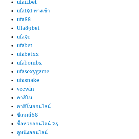
ufa11bet
ufa191 ทางเข้า
ufa88
Ufa89bet
ufa9r
ufabet
ufabetxx
ufabombx
ufasexygame
ufasnake
veewin
คาสิโน
คาสิโนออนไลน์
ซีเกมส์68
ซื้อหวยออนไลน์ 24
ดูหนังออนไลน์