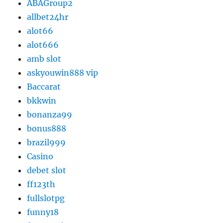
ABAGroup2
allbet24hr
alot66
alot666
amb slot
askyouwin888 vip
Baccarat
bkkwin
bonanza99
bonus888
brazil999
Casino
debet slot
ff123th
fullslotpg
funny18