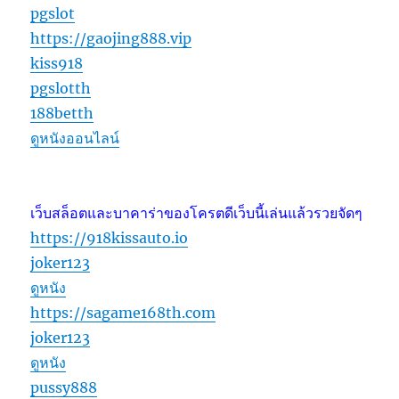
pgslot
https://gaojing888.vip
kiss918
pgslotth
188betth
ดูหนังออนไลน์
เว็บสล็อตและบาคาร่าของโครตดีเว็บนี้เล่นแล้วรวยจัดๆ
https://918kissauto.io
joker123
ดูหนัง
https://sagame168th.com
joker123
ดูหนัง
pussy888