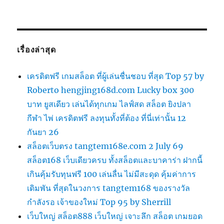
เรื่องล่าสุด
เครดิตฟรี เกมสล็อต ที่ผู้เล่นชื่นชอบ ที่สุด Top 57 by
Roberto hengjing168d.com Lucky box 300
บาท ยูสเดียว เล่นได้ทุกเกม ไลฟ์สด สล็อต ยิงปลา
กีฬา ไพ่ เครดิตฟรี ลงทุนทั้งที่ต้อง ที่นี่เท่านั้น 12
กันยา 26
สล็อตเว็บตรง tangtem168e.com 2 July 69
สล็อต168 เว็บเดียวครบ ทั้งสล็อตและบาคาร่า ฝากนี้
เกินคุ้มรับทุนฟรี 100 เล่นลื่น ไม่มีสะดุด คุ้มค่าการ
เดิมพัน ที่สุดในวงการ tangtem168 ของรางวัล
กำลังรอ เจ้าของใหม่ Top 95 by Sherrill
เว็บใหญ่ สล็อต888 เว็บใหญ่ เจาะลึก สล็อต เกมยอด