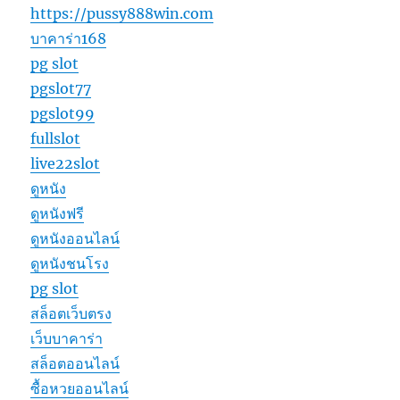
https://pussy888win.com
บาคาร่า168
pg slot
pgslot77
pgslot99
fullslot
live22slot
ดูหนัง
ดูหนังฟรี
ดูหนังออนไลน์
ดูหนังชนโรง
pg slot
สล็อตเว็บตรง
เว็บบาคาร่า
สล็อตออนไลน์
ซื้อหวยออนไลน์