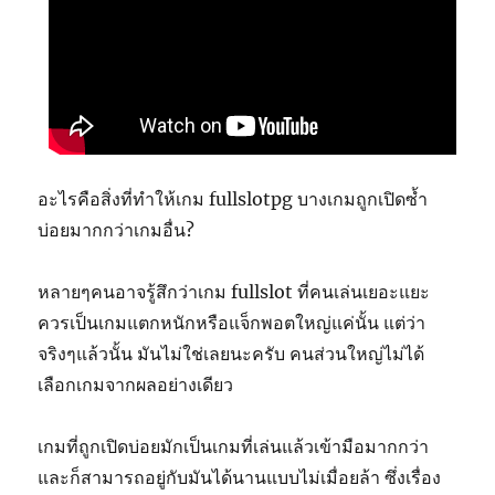
อะไรคือสิ่งที่ทำให้เกม fullslotpg บางเกมถูกเปิดซ้ำ
บ่อยมากกว่าเกมอื่น?
หลายๆคนอาจรู้สึกว่าเกม fullslot ที่คนเล่นเยอะแยะ
ควรเป็นเกมแตกหนักหรือแจ็กพอตใหญ่แค่นั้น แต่ว่า
จริงๆแล้วนั้น มันไม่ใช่เลยนะครับ คนส่วนใหญ่ไม่ได้
เลือกเกมจากผลอย่างเดียว
เกมที่ถูกเปิดบ่อยมักเป็นเกมที่เล่นแล้วเข้ามือมากกว่า
และก็สามารถอยู่กับมันได้นานแบบไม่เมื่อยล้า ซึ่งเรื่อง