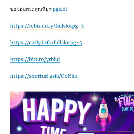
ขอขอบพระคุณที่มา
pgslot
https://rebrand.ly/fullslotpg-3
https://cutly.info/fullslotpg-3
https://bitt.to/7rbiuj
https://shorturl.asia/OoNku