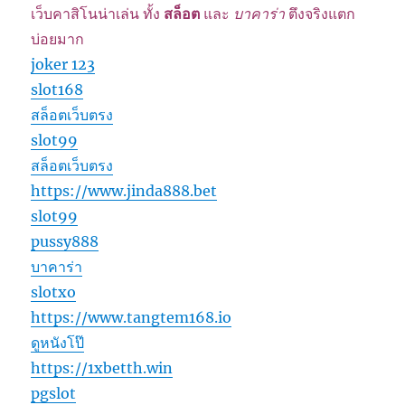
เว็บคาสิโนน่าเล่น ทั้ง
สล็อต
และ
บาคาร่า
ตึงจริงแตก
บ่อยมาก
joker 123
slot168
สล็อตเว็บตรง
slot99
สล็อตเว็บตรง
https://www.jinda888.bet
slot99
pussy888
บาคาร่า
slotxo
https://www.tangtem168.io
ดูหนังโป๊
https://1xbetth.win
pgslot