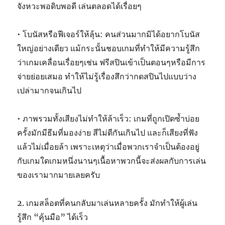
จังหวะพอดิบพอดี เล่นตลอดได้เรื่อยๆ
• โบนัสหรือฟีเจอร์ให้ลุ้น: คนส่วนมากมิได้อยากโบนัส
ใหญ่อย่างเดียว แม้กระนั้นชอบเกมที่ทำให้มีความรู้สึก
ว่าเกมเคลื่อนเรื่อยๆเช่น ฟรีสปินเข้าเป็นตอนๆหรือมีการ
จ่ายย่อยเสมอ ทำให้ไม่รู้เรื่องสึกว่ากดสปินไปแบบว่าง
เปล่ามากจนเกินไป
• ภาพรวมทั้งเสียงไม่ทำให้ล้าเร็ว: เกมที่ถูกเปิดซ้ำบ่อย
ครั้งมักมีธีมที่มองง่าย สีไม่ตีกันเกินไป และก็เสียงที่ฟัง
แล้วไม่เมื่อยล้า เพราะเหตุว่าเมื่อพวกเราจำเป็นต้องอยู่
กับเกมใดเกมหนึ่งนานๆเนื้อหาพวกนี้จะส่งผลกับการเล่น
ของเรามากมายเลยครับ
2. เกมสล็อตที่คนกลับมาเล่นหลายครั้ง มักทำให้ผู้เล่น
รู้สึก “คุ้นมือ” ได้เร็ว