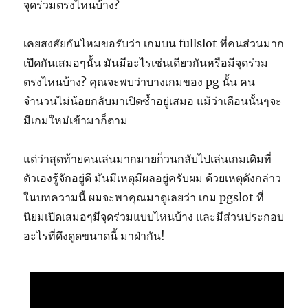
จุดร่วมตรงไหนบ้าง?
เคยสงสัยกันไหมขอรับว่า เกมบน fullslot ที่คนส่วนมาก
เปิดกันเสมอๆนั้น มันมีอะไรเช่นเดียวกันหรือมีจุดร่วม
ตรงไหนบ้าง? คุณจะพบว่าบางเกมของ pg นั้น คน
จำนวนไม่น้อยกลับมาเปิดซ้ำอยู่เสมอ แม้ว่าเดือนนั้นๆจะ
มีเกมใหม่เข้ามาก็ตาม
แต่ว่าสุดท้ายคนเล่นมากมายก็วนกลับไปเล่นเกมเดิมที่
ตัวเองรู้จักอยู่ดี มันมีเหตุมีผลอยู่ครับผม ด้วยเหตุดังกล่าว
ในบทความนี้ ผมจะพาคุณมาดูเลยว่า เกม pgslot ที่
นิยมเปิดเสมอๆมีจุดร่วมแบบไหนบ้าง และมีส่วนประกอบ
อะไรที่ดึงดูดขนาดนี้ มาฝ่ากัน!