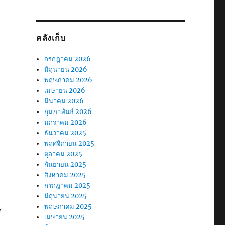
คลังเก็บ
กรกฎาคม 2026
มิถุนายน 2026
พฤษภาคม 2026
เมษายน 2026
มีนาคม 2026
กุมภาพันธ์ 2026
มกราคม 2026
ธันวาคม 2025
พฤศจิกายน 2025
ตุลาคม 2025
กันยายน 2025
สิงหาคม 2025
กรกฎาคม 2025
มิถุนายน 2025
พฤษภาคม 2025
ร
เมษายน 2025