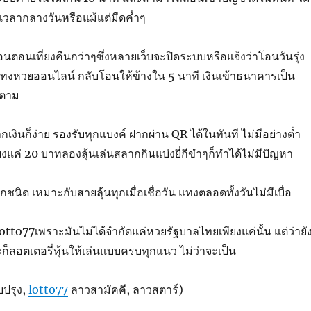
เวลากลางวันหรือแม้แต่มืดค่ำๆ
อนตอนเที่ยงคืนกว่าๆซึ่งหลายเว็บจะปิดระบบหรือแจ้งว่าโอนวันรุ่ง
บ แทงหวยออนไลน์ กลับโอนให้ข้างใน 5 นาที เงินเข้าธนาคารเป็น
งตาม
เงินก็ง่าย รองรับทุกแบงค์ ฝากผ่าน QR ได้ในทันที ไม่มีอย่างต่ำ
งแค่ 20 บาทลองลุ้นเล่นสลากกินแบ่งยี่กีขำๆก็ทำได้ไม่มีปัญหา
กชนิด เหมาะกับสายลุ้นทุกเมื่อเชื่อวัน แทงตลอดทั้งวันไม่มีเบื่อ
้lotto77เพราะมันไม่ได้จำกัดแค่หวยรัฐบาลไทยเพียงแค่นั้น แต่ว่ายั
็ลอตเตอรี่หุ้นให้เล่นแบบครบทุกแนว ไม่ว่าจะเป็น
บปรุง,
lotto77
ลาวสามัคคี, ลาวสตาร์)