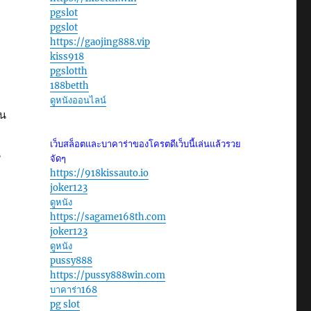
pgslot
pgslot
https://gaojing888.vip
kiss918
pgslotth
188betth
ดูหนังออนไลน์
อน
เว็บสล็อตและบาคาร่าของโครตดีเว็บนี้เล่นแล้วรวย
น
จัดๆ
https://918kissauto.io
joker123
ดูหนัง
https://sagame168th.com
joker123
ดูหนัง
pussy888
https://pussy888win.com
บาคาร่า168
pg slot