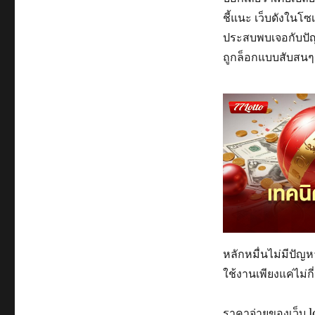
ชี้แนะ เว็บดังในโซเ
ประสบพบเจอกับปัญ
ถูกล็อกแบบสับสนๆ
หลักหมื่นไม่มีปัญ
ใช้งานเพียงแค่ไม่ก
ราคาจ่ายของเว็บ l