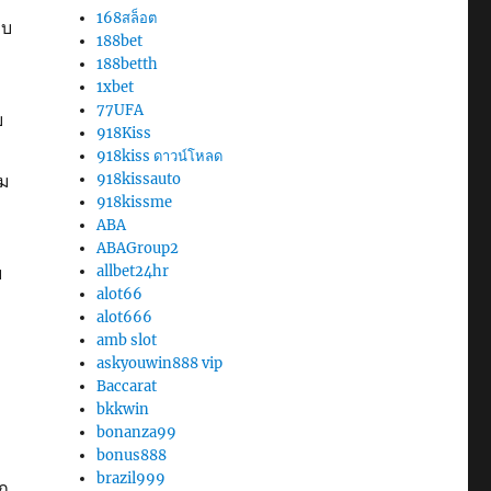
168สล็อต
บบ
188bet
188betth
1xbet
77UFA
บ
918Kiss
918kiss ดาวน์โหลด
าม
918kissauto
918kissme
ABA
ABAGroup2
ย
allbet24hr
alot66
alot666
amb slot
askyouwin888 vip
Baccarat
bkkwin
bonanza99
bonus888
brazil999
าก