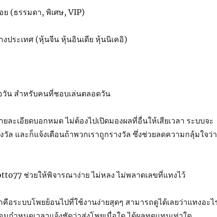
อย (ธรรมดา, พิเศษ, VIP)
ประเทศ (หุ้นจีน หุ้นอินเดีย หุ้นนิเคอิ)
ต่อวัน สำหรับคนที่ชอบเล่นตลอดวัน
ายละเอียดบอกหมด ไม่ต้องไปเปิดมองผลที่อื่นให้เสียเวลา ระบบจะ
วัล และก็แจ้งเตือนถ้าพวกเราถูกรางวัล ซึ่งช่วยลดความกลุ้มใจว่า
to77 ช่วยให้พิจารณาง่าย ไม่หลง ไม่พลาดเลขที่แทงไว้
่าล้ำคือระบบโพยย้อนไปที่ใช้งานง่ายสุดๆ สามารถดูได้เลยว่าแทงอะไ
ร้อมกำหนดเวลาแจ้งชัดว่าส่งโพยเมื่อใด ได้ผลทดแทนเท่าใด