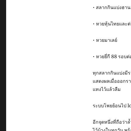
• สลากกินแบ่งฮาน
• หวยหุ้นไทยและต่าง
• หวยมาเลย์
• หวยยี่กี 88 รอบ
ทุกสลากกินแบ่งมีร
แสดงผลเมื่อออกราง
แทงไว้แล้วลืม
ระบบโพยย้อนไป lot
อีกจุดหนึ่งที่ถือว
ไว้บ้างในทุกวัน พ