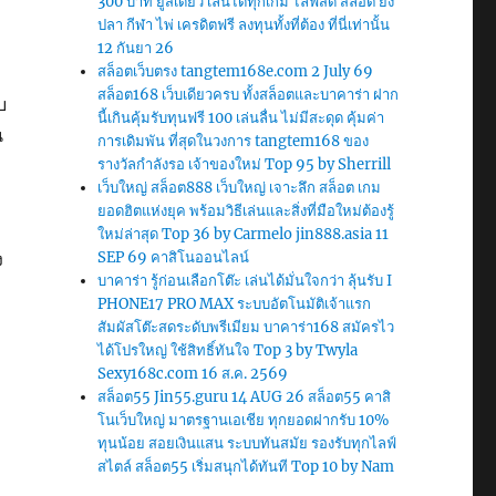
300 บาท ยูสเดียว เล่นได้ทุกเกม ไลฟ์สด สล็อต ยิง
ปลา กีฬา ไพ่ เครดิตฟรี ลงทุนทั้งที่ต้อง ที่นี่เท่านั้น
12 กันยา 26
สล็อตเว็บตรง tangtem168e.com 2 July 69
สล็อต168 เว็บเดียวครบ ทั้งสล็อตและบาคาร่า ฝาก
บ
นี้เกินคุ้มรับทุนฟรี 100 เล่นลื่น ไม่มีสะดุด คุ้มค่า
น
การเดิมพัน ที่สุดในวงการ tangtem168 ของ
รางวัลกำลังรอ เจ้าของใหม่ Top 95 by Sherrill
เว็บใหญ่ สล็อต888 เว็บใหญ่ เจาะลึก สล็อต เกม
ยอดฮิตแห่งยุค พร้อมวิธีเล่นและสิ่งที่มือใหม่ต้องรู้
ใหม่ล่าสุด Top 36 by Carmelo jin888.asia 11
ง
SEP 69 คาสิโนออนไลน์
บาคาร่า รู้ก่อนเลือกโต๊ะ เล่นได้มั่นใจกว่า ลุ้นรับ I
PHONE17 PRO MAX ระบบอัตโนมัติเจ้าแรก
สัมผัสโต๊ะสดระดับพรีเมียม บาคาร่า168 สมัครไว
ได้โปรใหญ่ ใช้สิทธิ์ทันใจ Top 3 by Twyla
Sexy168c.com 16 ส.ค. 2569
สล็อต55 Jin55.guru 14 AUG 26 สล็อต55 คาสิ
โนเว็บใหญ่ มาตรฐานเอเชีย ทุกยอดฝากรับ 10%
ทุนน้อย สอยเงินแสน ระบบทันสมัย รองรับทุกไลฟ์
สไตล์ สล็อต55 เริ่มสนุกได้ทันที Top 10 by Nam