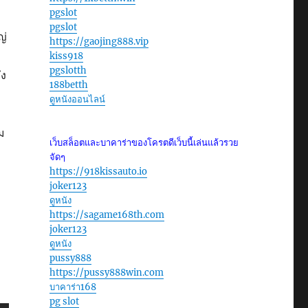
pgslot
pgslot
ญ่
https://gaojing888.vip
kiss918
pgslotth
ึง
188betth
ดูหนังออนไลน์
ม
เว็บสล็อตและบาคาร่าของโครตดีเว็บนี้เล่นแล้วรวย
จัดๆ
https://918kissauto.io
joker123
ดูหนัง
https://sagame168th.com
joker123
ดูหนัง
pussy888
https://pussy888win.com
บาคาร่า168
pg slot