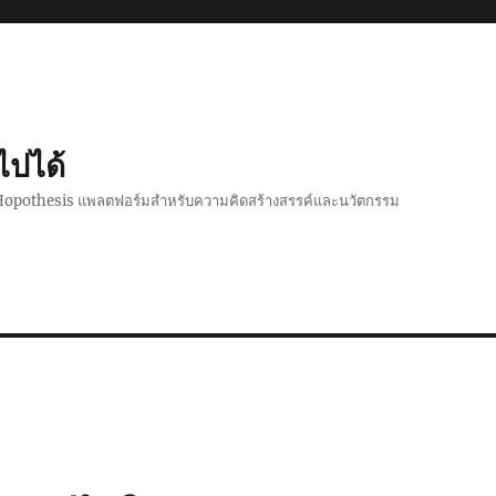
ไปได้
 Hopothesis แพลตฟอร์มสำหรับความคิดสร้างสรรค์และนวัตกรรม