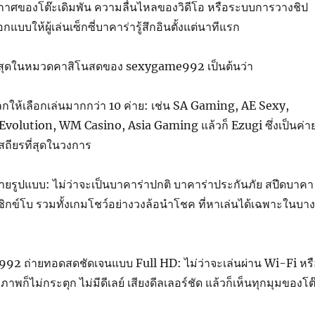
ากาศของโต๊ะเดิมพัน ความลื่นไหลของวิดีโอ หรือระบบการวางชิป
อกแบบให้ผู้เล่นเซ็กซี่บาคาร่ารู้สึกอินตั้งแต่นาทีแรก
จที่สุดในหมวดคาสิโนสดของ sexygame992 เป็นต้นว่า
ลกให้เลือกเล่นมากกว่า 10 ค่าย: เช่น SA Gaming, AE Sexy,
olution, WM Casino, Asia Gaming แล้วก็ Ezugi ซึ่งเป็นค่า
สถียรที่สุดในวงการ
ายรูปแบบ: ไม่ว่าจะเป็นบาคาร่าปกติ บาคาร่าประกันภัย สปีดบาคา
็ต ซิกข์โบ รวมทั้งเกมโชว์อย่างวงล้อนำโชค ที่หาเล่นได้เฉพาะในบาง
2 ถ่ายทอดสดชัดเจนแบบ Full HD: ไม่ว่าจะเล่นผ่าน Wi-Fi หรื
ภาพก็ไม่กระตุก ไม่มีดีเลย์ เสียงดีลเลอร์ชัด แล้วก็เห็นทุกมุมของโต