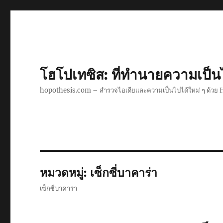
โฮโปเทซิส: ที่ทำนายความเป็น
hopothesis.com – สำรวจไอเดียและความเป็นไปได้ใหม่ ๆ ด้วย
หมวดหมู่:
เซ็กซี่บาคาร่า
เซ็กซี่บาคาร่า