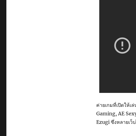
ค่ายเกมที่เปิดให้เ
Gaming, AE Sexy
Ezugi ซึ่งหลายเว็บ