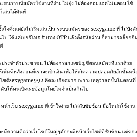
บการณ์สมัครใช้งานที่ง่าย ไม่ยุ่ง ไม่ต้องคอยแอดไม่นตอบ ใช้
็เล่นได้ทันที
ึ้งใจตั้งแต่ยังไม่เริ่มเล่นเป็น ระบบสมัครของ sexygame ที่ ไม่บังคั
ไป ใช้แค่เบอร์โทร รับรอง OTP แล้วตั้งรหัสผ่าน ก็สามารถล็อกอิ
ที
ตรประจำตัวประชาชน ไม่ต้องกรอกเลขบัญชีตอนสมัครทีแรกด้วย
เพิ่มทีหลังตอนที่เราจะเบิกเงิน เพื่อให้เกิดความปลอดภัยอีกชั้นหนึ่
เว็บไซต์sexygame992 คิดละเอียดมาก เพราะเหตุว่าลดขั้นในตอนที่
งคับให้คนเปิดเผยข้อมูลโดยไม่จำเป็นเกินไป
าเว็บ sexygame ที่เข้าใจง่าย ไม่สลับซับซ้อน มือใหม่ก็ใช้งาน
มีความคิดว่าเว็บไซต์ใหญ่ๆมักจะมีหน้าเว็บไซต์ที่ซับซ้อน แต่ของ