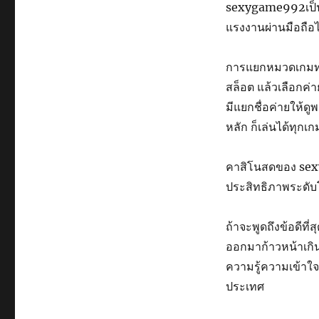
sexygame992เป็นเ
แรงงานผ่านมือถือไ
การแยกหมวดเกมทำไ
สล็อต แล้วเลือกค่
มีแยกชื่อค่ายให้ดู
หลัก ก็เล่นได้ทุก
คาสิโนสดของ sexy
ประสิทธิภาพระดั
ถ้าจะพูดถึงข้อดีที
ออกมาก้าวหน้าเกิน
ความรู้ความเข้าใจ
ประเทศ