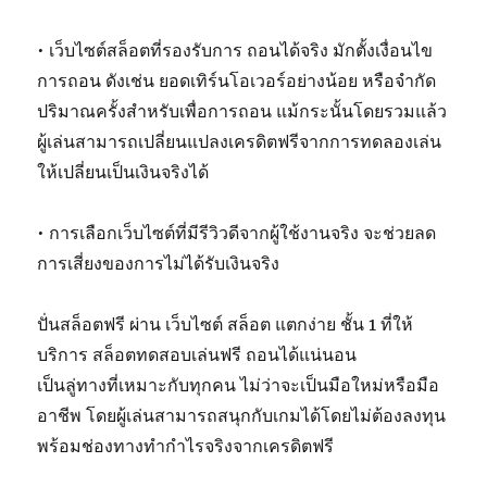
• เว็บไซต์สล็อตที่รองรับการ ถอนได้จริง มักตั้งเงื่อนไข
การถอน ดังเช่น ยอดเทิร์นโอเวอร์อย่างน้อย หรือจำกัด
ปริมาณครั้งสำหรับเพื่อการถอน แม้กระนั้นโดยรวมแล้ว
ผู้เล่นสามารถเปลี่ยนแปลงเครดิตฟรีจากการทดลองเล่น
ให้เปลี่ยนเป็นเงินจริงได้
• การเลือกเว็บไซต์ที่มีรีวิวดีจากผู้ใช้งานจริง จะช่วยลด
การเสี่ยงของการไม่ได้รับเงินจริง
ปั่นสล็อตฟรี ผ่าน เว็บไซต์ สล็อต แตกง่าย ชั้น 1 ที่ให้
บริการ สล็อตทดสอบเล่นฟรี ถอนได้แน่นอน
เป็นลู่ทางที่เหมาะกับทุกคน ไม่ว่าจะเป็นมือใหม่หรือมือ
อาชีพ โดยผู้เล่นสามารถสนุกกับเกมได้โดยไม่ต้องลงทุน
พร้อมช่องทางทำกำไรจริงจากเครดิตฟรี