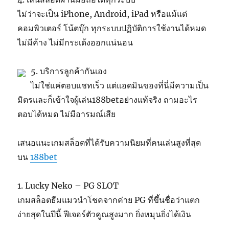
ไม่ว่าจะเป็น iPhone, Android, iPad หรือแม้แต่
คอมพิวเตอร์ โน้ตบุ๊ก ทุกระบบปฏิบัติการใช้งานได้หมด
ไม่มีค้าง ไม่มีกระเด้งออกแน่นอน
5. บริการลูกค้ากันเอง
ไม่ใช่แค่ตอบแชทเร็ว แต่แอดมินของที่นี่มีความเป็น
มิตรและก็เข้าใจผู้เล่น188betอย่างแท้จริง ถามอะไร
ตอบได้หมด ไม่มีอารมณ์เสีย
เสนอแนะเกมสล็อตที่ได้รับความนิยมที่คนเล่นสูงที่สุด
บน
188bet
1. Lucky Neko – PG SLOT
เกมสล็อตธีมแมวนำโชคจากค่าย PG ที่ขึ้นชื่อว่าแตก
ง่ายสุดในปีนี้ ฟีเจอร์ตัวคูณสูงมาก ยิ่งหมุนยิ่งได้เงิน