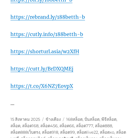
https://rebrand.ly/188betth-b
https://cutly.info/188betth-b
https://shorturl.asia/w2XfH
https://cutt.ly/BrDXQMEj
https://t.co/X6NZ7EovpX
…
เขียน
รูป
หมวด
15 สิงหาคม 2025
ข้างเคียง
168สล็อต
,
ปั่นสล็อต
,
พีจีสล็อต
,
เมื่อ
แบบ
หมู่
สล็อต
,
สล็อต168
,
สล็อต456
,
สล็อต66
,
สล็อต777
,
สล็อต888
,
เรื่อง
สล็อต888เว็บตรง
,
สล็อต918
,
สล็อต99
,
สล็อตlive22
,
สล็อตxo
,
สล็อต