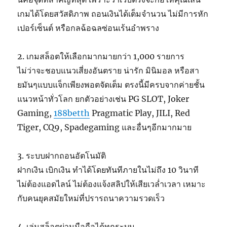
เกมได้โดยสวัสดิภาพ ถอนเงินได้เต็มจำนวน ไม่มีการหัก
เปอร์เซ็นต์ หรือกลฉ้อฉลซ่อนเร้นอำพราง
2. เกมสล็อตให้เลือกมากมายกว่า 1,000 รายการ
ไม่ว่าจะชอบแนวเสี่ยงอันตราย น่ารัก มินิมอล หรือสา
ยมันๆแบบแจ็กเพียงพอตจัดเต็ม ตรงนี้มีครบจากค่ายชั้น
แนวหน้าทั่วโลก ยกตัวอย่างเช่น PG SLOT, Joker
Gaming,
188betth
Pragmatic Play, JILI, Red
Tiger, CQ9, Spadegaming และอื่นๆอีกมากมาย
3. ระบบฝากถอนอัตโนมัติ
ฝากเงิน เบิกเงิน ทำได้โดยทันทีภายในไม่ถึง 10 วินาที
ไม่ต้องแอดไลน์ ไม่ต้องแจ้งสลิปให้เสียเวล่ำเวลา เหมาะ
กับคนยุคสมัยใหม่ที่ปรารถนาความรวดเร็ว
4. เล่นสล็อตผ่านมือถือได้ทุกระบบ