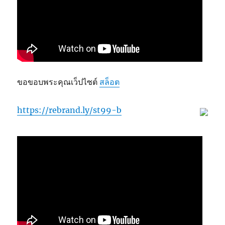
ขอขอบพระคุณเว็ปไซต์
สล็อต
https://rebrand.ly/st99-b