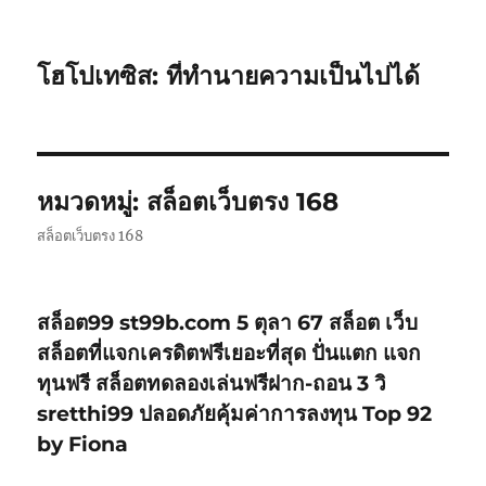
โฮโปเทซิส: ที่ทำนายความเป็นไปได้
หมวดหมู่:
สล็อตเว็บตรง 168
สล็อตเว็บตรง 168
สล็อต99 st99b.com 5 ตุลา 67 สล็อต เว็บ
สล็อตที่แจกเครดิตฟรีเยอะที่สุด ปั่นแตก แจก
ทุนฟรี สล็อตทดลองเล่นฟรีฝาก-ถอน 3 วิ
sretthi99 ปลอดภัยคุ้มค่าการลงทุน Top 92
by Fiona