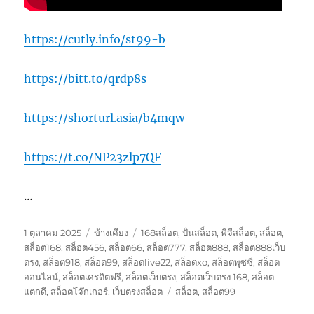
https://cutly.info/st99-b
https://bitt.to/qrdp8s
https://shorturl.asia/b4mqw
https://t.co/NP23zlp7QF
…
เขียน
รูป
หมวด
1 ตุลาคม 2025
ข้างเคียง
168สล็อต
,
ปั่นสล็อต
,
พีจีสล็อต
,
สล็อต
,
เมื่อ
แบบ
หมู่
สล็อต168
,
สล็อต456
,
สล็อต66
,
สล็อต777
,
สล็อต888
,
สล็อต888เว็บ
เรื่อง
ตรง
,
สล็อต918
,
สล็อต99
,
สล็อตlive22
,
สล็อตxo
,
สล็อตพุซซี่
,
สล็อต
ออนไลน์
,
สล็อตเครดิตฟรี
,
สล็อตเว็บตรง
,
สล็อตเว็บตรง 168
,
สล็อต
ป้าย
แตกดี
,
สล็อตโจ๊กเกอร์
,
เว็บตรงสล็อต
สล็อต
,
สล็อต99
กำกับ