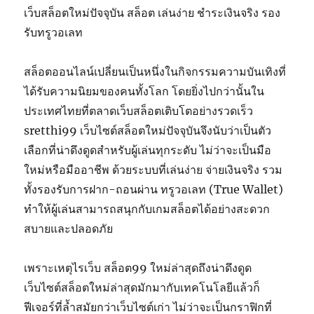
เว็บสล็อตใหม่ปัจจุบัน สล็อต เล่นง่าย ชำระเงินจริง รอง
รับทรูวอเลท
สล็อตออนไลน์เปลี่ยนเป็นหนึ่งในกิจกรรมความบันเทิงที่
ได้รับความนิยมของคนทั้งโลก โดยยิ่งไปกว่านั้นใน
ประเทศไทยที่ตลาดเว็บสล็อตเติบโตอย่างรวดเร็ว
sretthi99 เว็บไซต์สล็อตใหม่ปัจจุบันจึงนับว่าเป็นตัว
เลือกที่น่าดึงดูดสำหรับผู้เล่นทุกระดับ ไม่ว่าจะเป็นมือ
ใหม่หรือมืออาชีพ ด้วยระบบที่เล่นง่าย จ่ายเงินจริง รวม
ทั้งรองรับการฝาก-ถอนผ่าน ทรูวอเลท (True Wallet)
ทำให้ผู้เล่นสามารถสนุกกับเกมสล็อตได้อย่างสะดวก
สบายและปลอดภัย
เพราะเหตุไรเว็บ สล็อต99 ใหม่ล่าสุดถึงน่าดึงดูด
เว็บไซต์สล็อตใหม่ล่าสุดมักมากับเทคโนโลยีแล้วก็
ฟีเจอร์ที่ล้ำสมัยกว่าเว็บไซต์เก่า ไม่ว่าจะเป็นกราฟิกที่