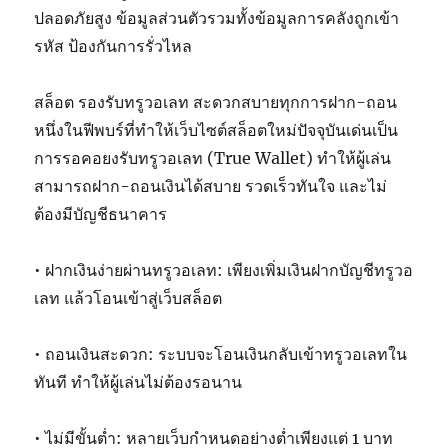
ปลอดภัยสูง ข้อมูลส่วนตัวรวมทั้งข้อมูลการคลังถูกเข้า
รหัส ป้องกันการรั่วไหล
สล็อต รองรับทรูวอเลท สะดวกสบายทุกการฝาก-ถอน
หนึ่งในฟีพบร์ที่ทำให้เว็บไซต์สล็อตใหม่ปัจจุบันเด่นเป็น
การรอคอยงรับทรูวอเลท (True Wallet) ทำให้ผู้เล่น
สามารถฝาก-ถอนเงินได้สบาย รวดเร็วทันใจ และไม่
ต้องมีบัญชีธนาคาร
• ฝากเงินง่ายผ่านทรูวอเลท: เพียงเพิ่มเงินฝากบัญชีทรูวอ
เลท แล้วโอนเข้าสู่เว็บสล็อต
• ถอนเงินสะดวก: ระบบจะโอนเงินกลับเข้าทรูวอเลทใน
ทันที ทำให้ผู้เล่นไม่ต้องรอนาน
• ไม่มีขั้นต่ำ: หลายเว็บกำหนดอย่างต่ำเพียงแต่ 1 บาท