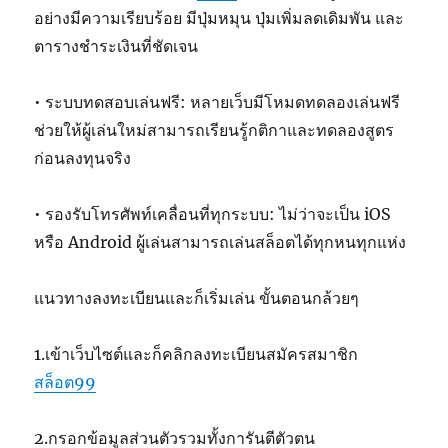
อย่างมีความเรียบร้อย มีปุ่มหมุน ปุ่มเพิ่มลดเดิมพัน และ
ตารางชำระเงินที่ชัดเจน
• ระบบทดสอบเล่นฟรี: หลายเว็บมีโหมดทดลองเล่นฟรี
ช่วยให้ผู้เล่นใหม่สามารถเรียนรู้กติกาและทดลองสูตร
ก่อนลงทุนจริง
• รองรับโทรศัพท์เคลื่อนที่ทุกระบบ: ไม่ว่าจะเป็น iOS
หรือ Android ผู้เล่นสามารถเล่นสล็อตได้ทุกหนทุกแห่ง
แนวทางลงทะเบียนและก็เริ่มเล่น ขั้นตอนกล้วยๆ
1.เข้าเว็บไซต์และก็คลิกลงทะเบียนสมัครสมาชิก
สล็อต99
2.กรอกข้อมูลส่วนตัวรวมทั้งการันตีตัวตน