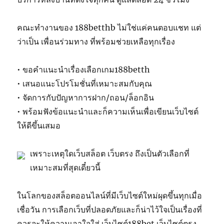
คณะทำงานของ 188betthb ไม่ใช่แค่คนตอบแชท แต่
ว่าเป็น เพื่อนร่วมทาง ที่พร้อมช่วยเหลือทุกเรื่อง
• ขอคำแนะนำเรื่องเลือกเกม188betth
• เสนอแนะโปรโมชั่นที่เหมาะสมกับคุณ
• จัดการกับปัญหาการฝาก/ถอน/ล็อกอิน
• พร้อมฟังข้อแนะนำและก็ความเห็นเพื่อเขียนเว็บไซต์
ให้ดีขึ้นเสมอ
เพราะเหตุใดเว็บสล็อต เว็บตรง ถึงเป็นตัวเลือกที่
เหมาะสมที่สุดเดี๋ยวนี้
ในโลกของสล็อตออนไลน์ที่มีเว็บไซต์ใหม่ผุดขึ้นทุกเมื่อ
เชื่อวัน การเลือกเว็บที่ปลอดภัยและก็น่าไว้ใจเป็นเรื่องที่
ควรจะให้ความเอาใจใส่ เว็บไซต์188bet เว็บไซต์ตรง