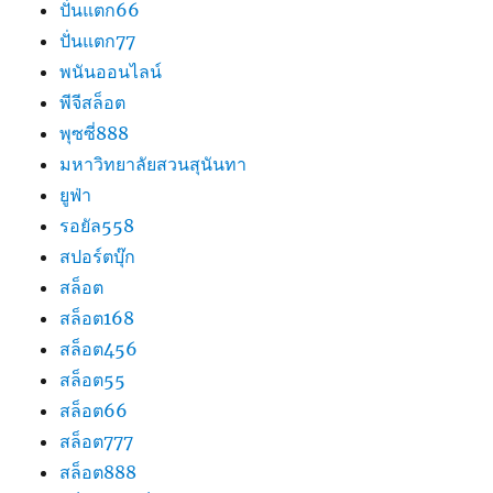
ปั่นแตก66
ปั่นแตก77
พนันออนไลน์
พีจีสล็อต
พุซซี่888
มหาวิทยาลัยสวนสุนันทา
ยูฟ่า
รอยัล558
สปอร์ตบุ๊ก
สล็อต
สล็อต168
สล็อต456
สล็อต55
สล็อต66
สล็อต777
สล็อต888