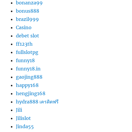
bonanza99
bonus888
brazil999
Casino
debet slot
ff123th
fullslotpg
funny18
funny18.in
gaojing888
happy168
hengjing168
hydra888 เครดิตฟรี
Jili
Jilislot
Jinda55