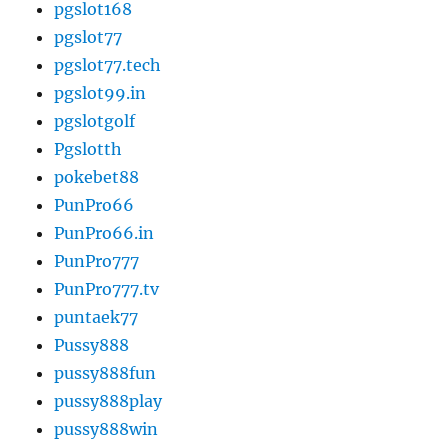
pgslot168
pgslot77
pgslot77.tech
pgslot99.in
pgslotgolf
Pgslotth
pokebet88
PunPro66
PunPro66.in
PunPro777
PunPro777.tv
puntaek77
Pussy888
pussy888fun
pussy888play
pussy888win