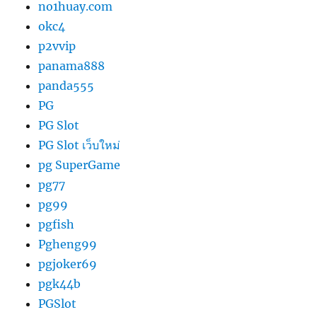
no1huay.com
okc4
p2vvip
panama888
panda555
PG
PG Slot
PG Slot เว็บใหม่
pg SuperGame
pg77
pg99
pgfish
Pgheng99
pgjoker69
pgk44b
PGSlot