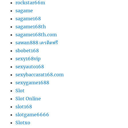
rockstar66m
sagame
sagame168
sagame168th
sagame168th.com
sawan888 เครดิตฟรี
sbobet168
sexy168vip
sexyauto168
sexybaccarat168.com
sexygame1688
Slot
Slot Online
slot168
slotgame6666
Slotxo