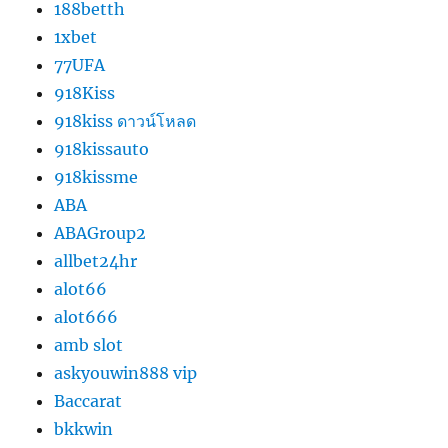
188betth
1xbet
77UFA
918Kiss
918kiss ดาวน์โหลด
918kissauto
918kissme
ABA
ABAGroup2
allbet24hr
alot66
alot666
amb slot
askyouwin888 vip
Baccarat
bkkwin