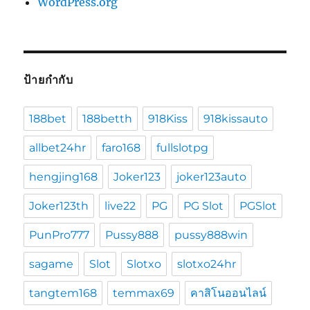
WordPress.org
ป้ายกำกับ
188bet
188betth
918Kiss
918kissauto
allbet24hr
faro168
fullslotpg
hengjing168
Joker123
joker123auto
Joker123th
live22
PG
PG Slot
PGSlot
PunPro777
Pussy888
pussy888win
sagame
Slot
Slotxo
slotxo24hr
tangtem168
temmax69
คาสิโนออนไลน์