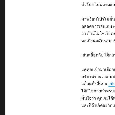
ชั่วโมง ไม่พลาดเ
มาพร้อมโปรโมชั่น
ตลอดการเล่นเกม ฝ
ว่า ถ้านี่ไม่ใช่เว็บ
ทะเบียนสมัครสมาชิ
เล่นสล็อตกับ โจ๊กเก
แค่คุณเข้ามาเลือกเ
ครับ เพราะว่าเกมส
สล็อตทั้งสิ้นบน
jok
ได้มีโอกาสสำหรับเพ
มั่นใจว่า คุณจะได
และก็ถ้าเกิดอยากเ