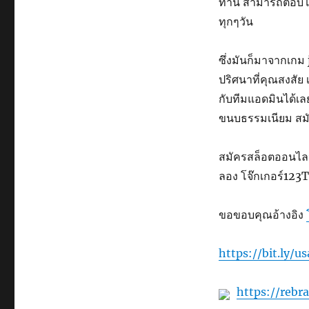
ท่าน สามารถตอบโจ
ทุกๆวัน
ซึ่งมันก็มาจากเกม j
ปริศนาที่คุณสงสัย
กับทีมแอดมินได้เลย
ขนบธรรมเนียม สม
สมัครสล็อตออนไลน
ลอง โจ๊กเกอร์123
ขอขอบคุณอ้างอิง
https://bit.ly/u
https://rebr