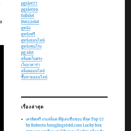
pgslot77
ร
pgslot99
fullslot
าส
live22slot
ดูหนัง
ดูหนังฟรี
ดูหนังออนไลน์
ดูหนังชนโรง
pg slot
สล็อตเว็บตรง
เว็บบาคาร่า
สล็อตออนไลน์
ซื้อหวยออนไลน์
เรื่องล่าสุด
เครดิตฟรี เกมสล็อต ที่ผู้เล่นชื่นชอบ ที่สุด Top 57
by Roberto hengjing168d.com Lucky box