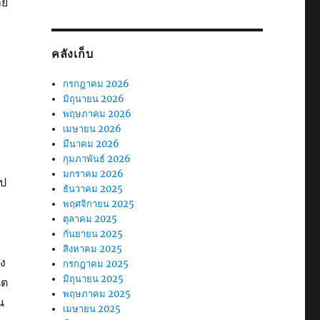
าย
คลังเก็บ
กรกฎาคม 2026
มิถุนายน 2026
พฤษภาคม 2026
เมษายน 2026
มีนาคม 2026
กุมภาพันธ์ 2026
มกราคม 2026
ไป
ธันวาคม 2025
พฤศจิกายน 2025
ตุลาคม 2025
กันยายน 2025
สิงหาคม 2025
อง
กรกฎาคม 2025
มิถุนายน 2025
็ต
พฤษภาคม 2025
น
เมษายน 2025