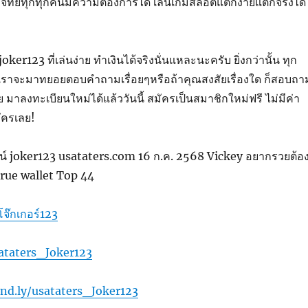
ทย์ทุกทุกคนมีความต้องการได้ เล่นเกมสล็อตแตกง่ายแตกจริงได้
oker123 ที่เล่นง่าย ทำเงินได้จริงนั่นแหละนะครับ ยิ่งกว่านั้น ทุก
 เราจะมาทยอยตอบคำถามเรื่อยๆหรือถ้าคุณสงสัยเรื่องใด ก็สอบถา
 มาลงทะเบียนใหม่ได้แล้ววันนี้ สมัครเป็นสมาชิกใหม่ฟรี ไม่มีค่า
ัครเลย!
์ joker123 usataters.com 16 ก.ค. 2568 Vickey อยากรวยต้อ
True wallet Top 44
โจ๊กเกอร์123
sataters_Joker123
and.ly/usataters_Joker123