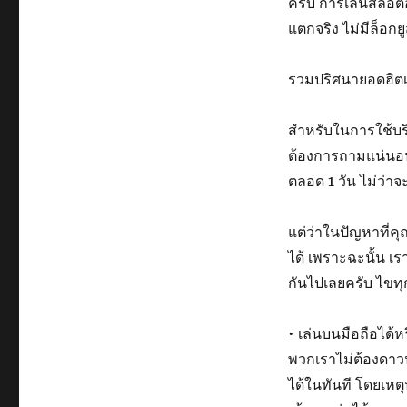
ครับ การเล่นสล็อต
แตกจริง ไม่มีล็อกย
รวมปริศนายอดฮิตเ
สำหรับในการใช้บริ
ต้องการถามแน่นอน
ตลอด 1 วัน ไม่ว่
แต่ว่าในปัญหาที่คุ
ได้ เพราะฉะนั้น เ
กันไปเลยครับ ไขทุก
• เล่นบนมือถือได้
พวกเราไม่ต้องดาวน
ได้ในทันที โดยเหตุ