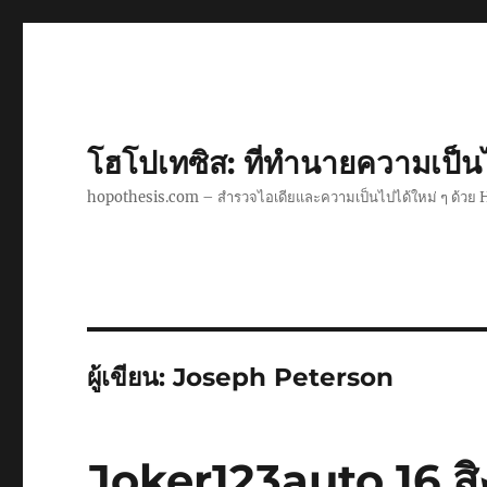
โฮโปเทซิส: ที่ทำนายความเป็น
hopothesis.com – สำรวจไอเดียและความเป็นไปได้ใหม่ ๆ ด้วย
ผู้เขียน:
Joseph Peterson
Joker123auto 16 ส