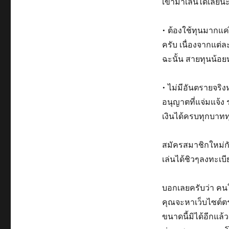
เข้ามาเล่นได้เลยน
• ต้องใช้ทุนมากแค
ครับ เนื่องจากแต่ล
ฉะนั้น สายทุนน้อยห
• ไม่มีอันตรายจริง
อนุญาตที่แจ่มแจ้ง 
เงินได้ครบทุกบาท
สมัครสมาชิกใหม่กั
เล่นได้ชิวๆลงทะเบ
บอกเลยครับว่า คนใ
คุณจะหาเว็บไซต์ตร
ขนาดนี้มิได้อีกแล้