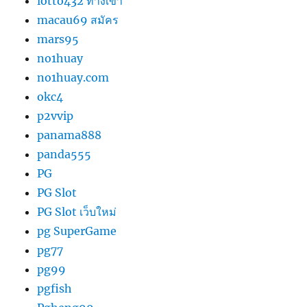
lotto432 ทางเข้า
macau69 สมัคร
mars95
no1huay
no1huay.com
okc4
p2vvip
panama888
panda555
PG
PG Slot
PG Slot เว็บใหม่
pg SuperGame
pg77
pg99
pgfish