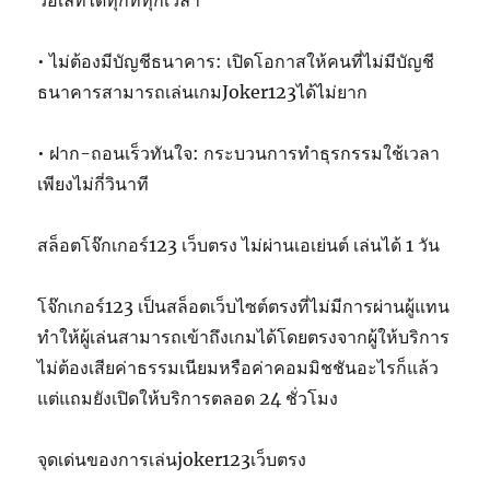
วอเลทได้ทุกที่ทุกเวลา
• ไม่ต้องมีบัญชีธนาคาร: เปิดโอกาสให้คนที่ไม่มีบัญชี
ธนาคารสามารถเล่นเกมJoker123ได้ไม่ยาก
• ฝาก-ถอนเร็วทันใจ: กระบวนการทำธุรกรรมใช้เวลา
เพียงไม่กี่วินาที
สล็อตโจ๊กเกอร์123 เว็บตรง ไม่ผ่านเอเย่นต์ เล่นได้ 1 วัน
โจ๊กเกอร์123 เป็นสล็อตเว็บไซต์ตรงที่ไม่มีการผ่านผู้แทน
ทำให้ผู้เล่นสามารถเข้าถึงเกมได้โดยตรงจากผู้ให้บริการ
ไม่ต้องเสียค่าธรรมเนียมหรือค่าคอมมิชชันอะไรก็แล้ว
แต่แถมยังเปิดให้บริการตลอด 24 ชั่วโมง
จุดเด่นของการเล่นjoker123เว็บตรง