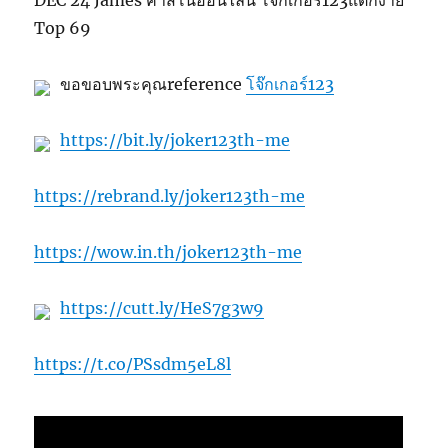
DEC 24 James คาสิโนออนไลน์ โจ๊กเกอร์123แตกง่าย
Top 69
ขอขอบพระคุณreference
โจ๊กเกอร์123
https://bit.ly/joker123th-me
https://rebrand.ly/joker123th-me
https://wow.in.th/joker123th-me
https://cutt.ly/HeS7g3w9
https://t.co/PSsdm5eL8l