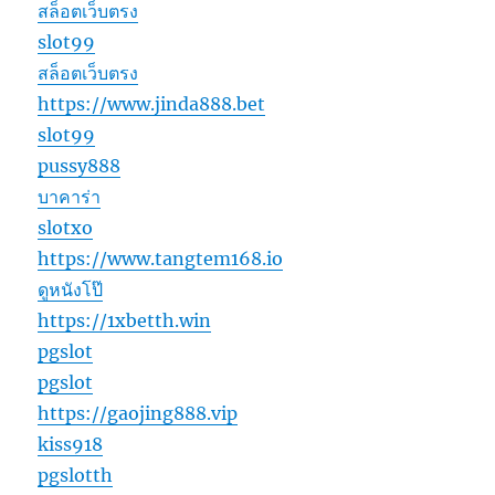
สล็อตเว็บตรง
slot99
สล็อตเว็บตรง
https://www.jinda888.bet
slot99
pussy888
บาคาร่า
slotxo
https://www.tangtem168.io
ดูหนังโป๊
https://1xbetth.win
pgslot
pgslot
https://gaojing888.vip
kiss918
pgslotth