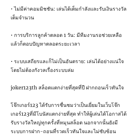
• ไม่มีค่าคอมมิชชัน: เล่นได้เต็มกำลังและรับเงินรางวัล
เต็มจำนวน
• การบริการลูกค้าตลอด 1 วัน: มีทีมงานรอช่วยเหลือ
แล้วก็ตอบปัญหาตลอดระยะเวลา
• ระบบเสถียรและก็ไม่เป็นอันตราย: เล่นได้อย่างแน่ใจ
โดยไม่ต้องกังวลเรื่องระบบล่ม
joker123th สล็อตแตกง่ายที่สุดที่ปี ฝากถอนเร็วทันใจ
โจ๊กเกอร์123 ได้รับการชื่นชมว่าเป็นเยี่ยมในเว็บโจ๊ก
เกอร์123ที่มีโบนัสแตกง่ายที่สุด ทำให้ผู้เล่นได้โอกาสได้
รับรางวัลใหญ่ทุกครั้งที่หมุนสล็อต นอกจากนั้นยังมี
ระบบการฝาก-ถอนที่รวดเร็วทันใจและไม่ซับซ้อน