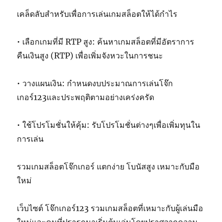
เคล็ดลับสำหรับเพื่อการเล่นเกมสล็อตให้ได้กำไร
• เลือกเกมที่มี RTP สูง: ค้นหาเกมสล็อตที่มีอัตราการ
คืนเงินสูง (RTP) เพื่อเพิ่มจังหวะในการชนะ
• วางแผนเงิน: กำหนดงบประมาณการเล่นโจ๊ก
เกอร์123และประพฤติตามอย่างเคร่งครัด
• ใช้โปรโมชั่นให้คุ้ม: รับโปรโมชั่นต่างๆเพื่อเพิ่มทุนใน
การเล่น
รวมเกมสล็อตโจ๊กเกอร์ แตกง่าย โบนัสสูง เหมาะกับมือ
ใหม่
เว็บไซต์ โจ๊กเกอร์123 รวมเกมสล็อตที่เหมาะกับผู้เล่นมือ