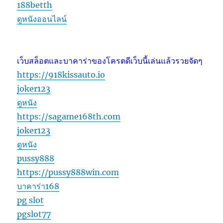
188betth
ดูหนังออนไลน์
เว็บสล็อตและบาคาร่าของโครตดีเว็บนี้เล่นแล้วรวยจัดๆ
https://918kissauto.io
joker123
ดูหนัง
https://sagame168th.com
joker123
ดูหนัง
pussy888
https://pussy888win.com
บาคาร่า168
pg slot
pgslot77