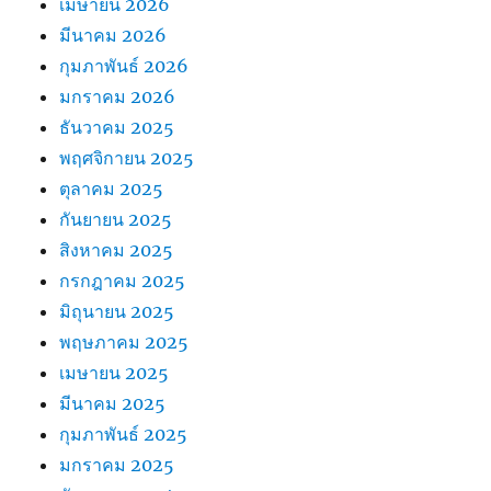
เมษายน 2026
มีนาคม 2026
กุมภาพันธ์ 2026
มกราคม 2026
ธันวาคม 2025
พฤศจิกายน 2025
ตุลาคม 2025
กันยายน 2025
สิงหาคม 2025
กรกฎาคม 2025
มิถุนายน 2025
พฤษภาคม 2025
เมษายน 2025
มีนาคม 2025
กุมภาพันธ์ 2025
มกราคม 2025