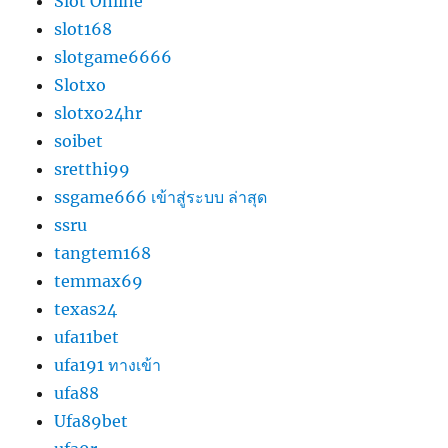
Slot Online
slot168
slotgame6666
Slotxo
slotxo24hr
soibet
sretthi99
ssgame666 เข้าสู่ระบบ ล่าสุด
ssru
tangtem168
temmax69
texas24
ufa11bet
ufa191 ทางเข้า
ufa88
Ufa89bet