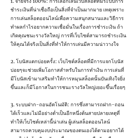
1. จ่ายจริง 100%: การเลือกเล่นเว็บสล็อตที่มีระบบการ
ชำระเงินที่น่าเชื่อถือเป็นสิ่งที่จำเป็นมากมาย เหตุเพราะ
การเล่นสล็อตออนไลน์เพื่อความสนุกสนานและวิธีการ
ทำผลกำไรอยากความเชื่อมั่นในเรื่องการชำระเงิน ถ้า
เกิดคุณชนะรางวัลใหญ่ การที่เว็บไซต์สามารถชำระเงิน
ให้คุณได้จริงเป็นสิ่งที่ทำให้การเล่นมีความน่าวางใจ
2. โบนัสแตกบ่อยครั้ง: เว็บไซต์สล็อตที่มีการแจกโบนัส
บ่อยๆจะช่วยเพิ่มโอกาสสำหรับในการทำเงิน การเล่นที่
มีโบนัสเข้ามาเสริมทำให้การหมุนสล็อตนั้นบันเทิงใจยิ่ง
ขึ้นและก็มีโอกาสในการชนะรางวัลใหญ่เยอะขึ้นเรื่อยๆ
3. ระบบฝาก-ถอนอัตโนมัติ: การซึ่งสามารถฝาก-ถอน
ได้เร็วและไม่มีอย่างต่ำเป็นอีกหนึ่งต้นสายปลายเหตุที่
ทำให้เว็บไซต์เหล่านี้น่าเล่น ผู้เล่นสล็อตออนไลน์
สามารถควบคุมงบประมาณของตนเองได้ตามอยากได้