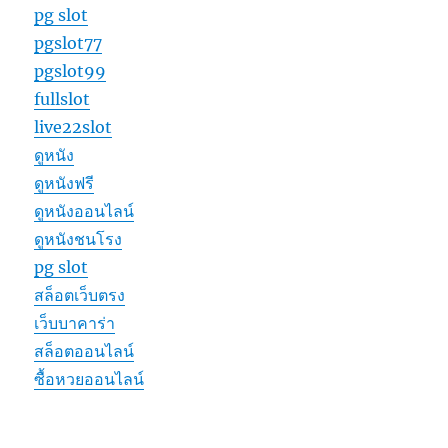
pg slot
pgslot77
pgslot99
fullslot
live22slot
ดูหนัง
ดูหนังฟรี
ดูหนังออนไลน์
ดูหนังชนโรง
pg slot
สล็อตเว็บตรง
เว็บบาคาร่า
สล็อตออนไลน์
ซื้อหวยออนไลน์