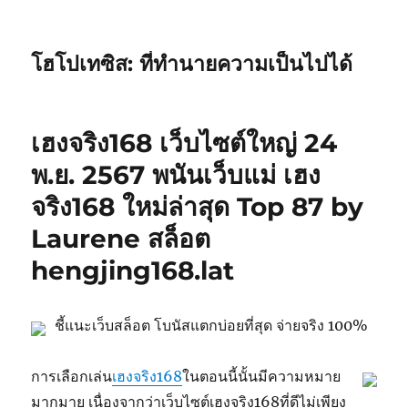
โฮโปเทซิส: ที่ทำนายความเป็นไปได้
เฮงจริง168 เว็บไซต์ใหญ่ 24
พ.ย. 2567 พนันเว็บแม่ เฮง
จริง168 ใหม่ล่าสุด Top 87 by
Laurene สล็อต
hengjing168.lat
ชี้แนะเว็บสล็อต โบนัสแตกบ่อยที่สุด จ่ายจริง 100%
การเลือกเล่น
เฮงจริง168
ในตอนนี้นั้นมีความหมาย
มากมาย เนื่องจากว่าเว็บไซต์เฮงจริง168ที่ดีไม่เพียง