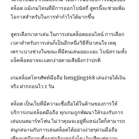
สล็อต แม้เกมไหนที่มีการออกโบนัสถี่ สูตรนี้จะช่วยเพิ่ม
โอกาสสำหรับในการทำกำไรได้มากขึ้น
สูตรเลือกเวลาเล่น ในการเล่นสล็อตออนไลน์ การเลือก
เวลาสำหรับการเล่นก็เป็นอีกหนึ่งวิธีที่น่าสนใจ เหตุ
เพราะบางช่วงในขณะที่มีคนเล่นเยอะแยะ โบนัสรวมทั้ง
แจ็คพ็อตอาจจะแตกง่ายดายเสียยิ่งกว่าปกติ
เกมสล็อตโทรศัพท์มือถือ hengjing168 เล่นง่ายได้เงิน
จริง ฝากถอนไว 1 วัน
สล็อต เป็นเว็บที่มีความเชื่อถือได้ในด้านของการให้
บริการเกมสล็อตมือถือ ทุกเกมถูกพัฒนาให้รองรับการ
เล่นบนสมาร์ทโฟน ไม่ว่าคุณจะอยู่ที่แหน่งใดก็สามารถ
สนุกสนานกับการเล่นสล็อตได้อย่างง่ายๆผ่านมือถือ
เพียงแค่มีการเชื่อมต่ออินเทอร์เน็ต เว้นเสียแต่ความ