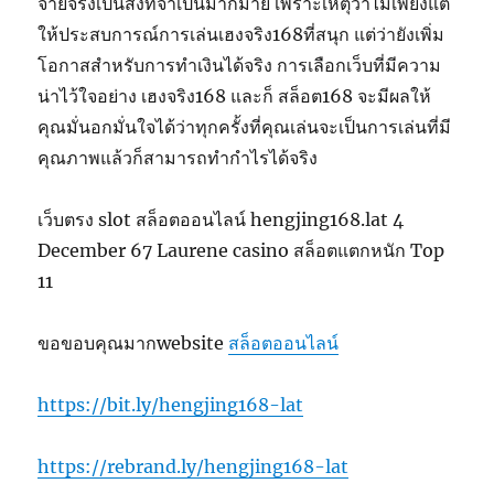
จ่ายจริงเป็นสิ่งที่จำเป็นมากมาย เพราะเหตุว่าไม่เพียงแต่
ให้ประสบการณ์การเล่นเฮงจริง168ที่สนุก แต่ว่ายังเพิ่ม
โอกาสสำหรับการทำเงินได้จริง การเลือกเว็บที่มีความ
น่าไว้ใจอย่าง เฮงจริง168 และก็ สล็อต168 จะมีผลให้
คุณมั่นอกมั่นใจได้ว่าทุกครั้งที่คุณเล่นจะเป็นการเล่นที่มี
คุณภาพแล้วก็สามารถทำกำไรได้จริง
เว็บตรง slot สล็อตออนไลน์ hengjing168.lat 4
December 67 Laurene casino สล็อตแตกหนัก Top
11
ขอขอบคุณมากwebsite
สล็อตออนไลน์
https://bit.ly/hengjing168-lat
https://rebrand.ly/hengjing168-lat