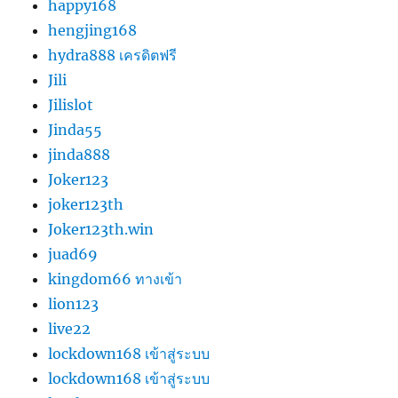
happy168
hengjing168
hydra888 เครดิตฟรี
Jili
Jilislot
Jinda55
jinda888
Joker123
joker123th
Joker123th.win
juad69
kingdom66 ทางเข้า
lion123
live22
lockdown168 เข้าสู่ระบบ
lockdown168 เข้าสู่ระบบ