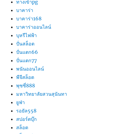
ทางเข้าpg
บาคาร่า
บาคาร่า168
บาคาร่าออนไลน์
บุหรีไฟฟ้า
ปั่นสล็อต
ปั่นแตก66
ปั่นแตก77
พนันออนไลน์
พีจีสล็อต
พุซซี่888
มหาวิทยาลัยสวนสุนันทา
ยูฟ่า
รอยัล558
สปอร์ตบุ๊ก
สล็อต