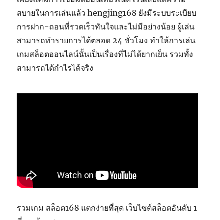
สบายในการเล่นแล้ว hengjing168 ยังมีระบบระเบียบ
การฝาก-ถอนที่รวดเร็วทันใจและไม่มีอย่างน้อย ผู้เล่น
สามารถทำรายการได้ตลอด 24 ชั่วโมง ทำให้การเล่น
เกมสล็อตออนไลน์นั้นเป็นเรื่องที่ไม่ได้ยากเย็น รวมทั้ง
สามารถได้กำไรได้จริง
รวมเกม สล็อต168 แตกง่ายที่สุด เว็บไซต์สล็อตอันดับ 1