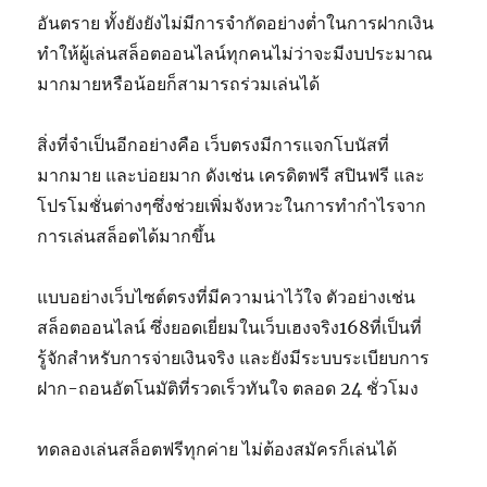
อันตราย ทั้งยังยังไม่มีการจำกัดอย่างต่ำในการฝากเงิน
ทำให้ผู้เล่นสล็อตออนไลน์ทุกคนไม่ว่าจะมีงบประมาณ
มากมายหรือน้อยก็สามารถร่วมเล่นได้
สิ่งที่จำเป็นอีกอย่างคือ เว็บตรงมีการแจกโบนัสที่
มากมาย และบ่อยมาก ดังเช่น เครดิตฟรี สปินฟรี และ
โปรโมชั่นต่างๆซึ่งช่วยเพิ่มจังหวะในการทำกำไรจาก
การเล่นสล็อตได้มากขึ้น
แบบอย่างเว็บไซต์ตรงที่มีความน่าไว้ใจ ตัวอย่างเช่น
สล็อตออนไลน์ ซึ่งยอดเยี่ยมในเว็บเฮงจริง168ที่เป็นที่
รู้จักสำหรับการจ่ายเงินจริง และยังมีระบบระเบียบการ
ฝาก-ถอนอัตโนมัติที่รวดเร็วทันใจ ตลอด 24 ชั่วโมง
ทดลองเล่นสล็อตฟรีทุกค่าย ไม่ต้องสมัครก็เล่นได้