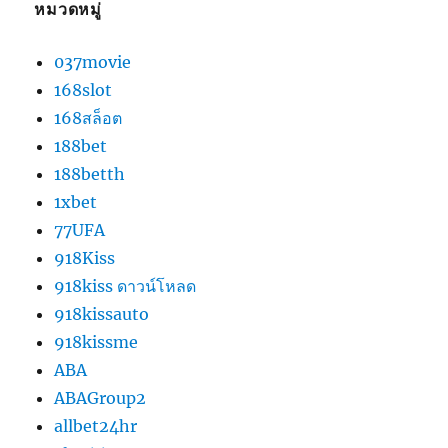
หมวดหมู่
037movie
168slot
168สล็อต
188bet
188betth
1xbet
77UFA
918Kiss
918kiss ดาวน์โหลด
918kissauto
918kissme
ABA
ABAGroup2
allbet24hr