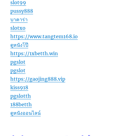
slot99
pussy888
บาคาร่า
slotxo
https://www.tangtem168.io
ดูหนังโป๊
https://1xbetth.win
pgslot
pgslot
https://gaojing888.vip
kiss918
pgslotth
188betth
ดูหนังออนไลน์