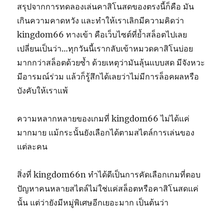
สรุปจากการทดลองเล่นคาสิโนสดของตรงนี้ก็คือ มัน
เกินความคาดหวัง และทำให้เราเลิกมีความคิดว่า
kingdom66 ทางเข้า คือเว็บไซต์ที่ย้ำสล็อตไปเลย
เปลี่ยนเป็นว่า…ทุกวันนี้เรากลับเข้าหมวดคาสิโนบ่อย
มากกว่าสล็อตด้วยซ้ำ ด้วยเหตุว่ามันลุ้นแบบสด มีจังหวะ
มีอารมณ์ร่วม แล้วก็รู้สึกได้เลยว่าไม่มีการล็อคผลหรือ
บังคับให้เราแพ้
ความหลากหลายของเกมที่ kingdom66 ไม่ได้แค่
มากมาย แม้กระนั้นยังเลือกได้ตามสไตล์การเล่นของ
แต่ละคน
สิ่งที่ kingdom66n ทำได้ดีเป็นการคัดเลือกเกมที่ตอบ
ปัญหาคนหลายสไตล์ไม่ใช่แค่สล็อตหรือคาสิโนสดแค่
นั้น แต่ว่ายังมีหมู่พิเศษอีกเยอะมาก เป็นต้นว่า