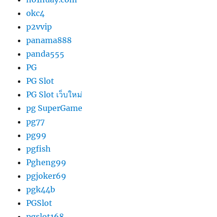
okc4
p2vvip
panama888
panda555
PG
PG Slot
PG Slot เว็บใหม่
pg SuperGame
pg77
pg99
pgfish
Pgheng99
pgjoker69
pgk44b
PGSlot
pgslot168