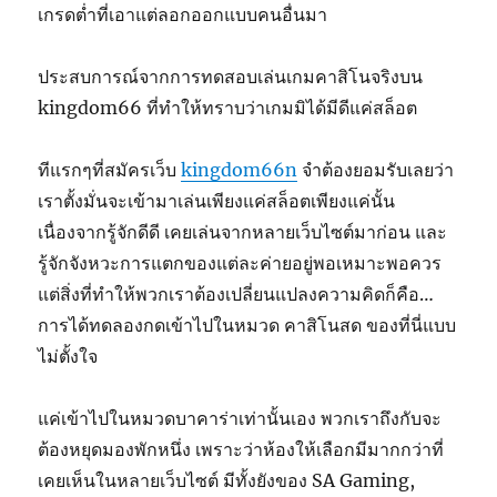
เกรดต่ำที่เอาแต่ลอกออกแบบคนอื่นมา
ประสบการณ์จากการทดสอบเล่นเกมคาสิโนจริงบน
kingdom66 ที่ทำให้ทราบว่าเกมมิได้มีดีแค่สล็อต
ทีแรกๆที่สมัครเว็บ
kingdom66n
จำต้องยอมรับเลยว่า
เราตั้งมั่นจะเข้ามาเล่นเพียงแค่สล็อตเพียงแค่นั้น
เนื่องจากรู้จักดีดี เคยเล่นจากหลายเว็บไซต์มาก่อน และ
รู้จักจังหวะการแตกของแต่ละค่ายอยู่พอเหมาะพอควร
แต่สิ่งที่ทำให้พวกเราต้องเปลี่ยนแปลงความคิดก็คือ…
การได้ทดลองกดเข้าไปในหมวด คาสิโนสด ของที่นี่แบบ
ไม่ตั้งใจ
แค่เข้าไปในหมวดบาคาร่าเท่านั้นเอง พวกเราถึงกับจะ
ต้องหยุดมองพักหนึ่ง เพราะว่าห้องให้เลือกมีมากกว่าที่
เคยเห็นในหลายเว็บไซต์ มีทั้งยังของ SA Gaming,