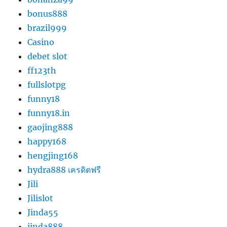
bonus888
brazil999
Casino
debet slot
ff123th
fullslotpg
funny18
funny18.in
gaojing888
happy168
hengjing168
hydra888 เครดิตฟรี
Jili
Jilislot
Jinda55
jinda888