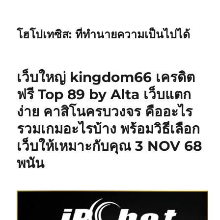
โฮโปเทซิส: ที่ทำนายความเป็นไปได้
เว็บใหญ่ kingdom66 เครดิต
ฟรี Top 89 by Alta เว็บแตก
ง่าย คาสิโนครบวงจร คืออะไร
รวมเกมอะไรบ้าง พร้อมวิธีเลือก
เว็บให้เหมาะกับคุณ 3 NOV 68
พนัน