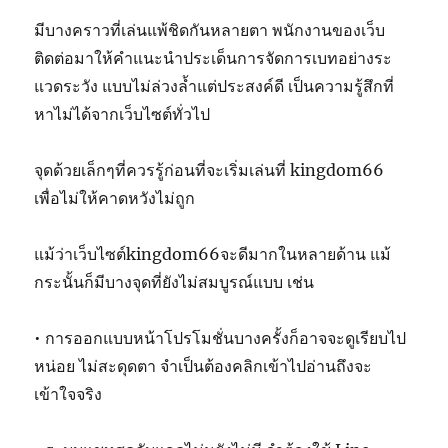
มีบางคราวที่เล่นแพ้ชิดกันหลายตา พนักงานของเว็บ
ติดต่อมาให้คำแนะนำประเด็นการจัดการเบทอย่างระ
แวดระวัง แบบไม่ล่วงล้ำแต่ประสงค์ดี เป็นความรู้สึกที่
หาไม่ได้จากเว็บไซต์ทั่วไป
จุดด้วยเล็กๆที่ควรรู้ก่อนที่จะเริ่มเล่นที่ kingdom66
เพื่อไม่ให้คาดหวังไม่ถูก
แม้ว่าเว็บไซต์kingdom66จะดีมากในหลายด้าน แม้
กระนั้นก็มีบางจุดที่ยังไม่สมบูรณ์แบบ เช่น
• การออกแบบหน้าโปรโมชั่นบางครั้งก็อาจจะดูเรียบไป
หน่อย ไม่สะดุดตา จำเป็นต้องคลิกเข้าไปอ่านถึงจะ
เข้าใจจริง