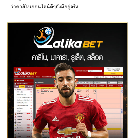
ว่าคาสิโนออนไลน์ดีๆยังมีอยู่จริง