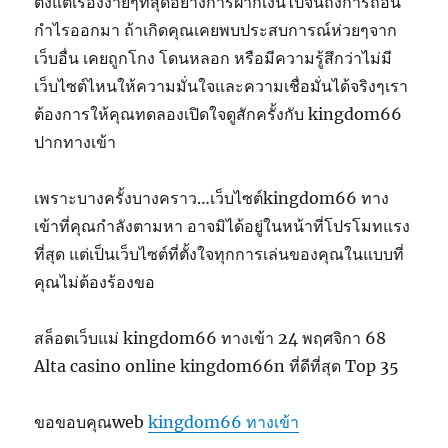
ตั้งแต่เรื่องง่ายๆที่สุดอย่างการฝากเงินไปจนถึงการถอน
กำไรออกมา ถ้าเกิดคุณเคยพบประสบการณ์ห่วยๆจาก
เว็บอื่น เคยถูกโกง โดนหลอก หรือมีความรู้สึกว่าไม่มี
เว็บไซต์ไหนให้ความมั่นใจและความเชื่อมั่นได้จริงๆเรา
ต้องการให้คุณทดลองเปิดใจดูสักครั้งกับ kingdom66
ปากทางเข้า
เพราะบางครั้งบางคราว…เว็บไซต์kingdom66 ทาง
เข้าที่คุณกำลังตามหา อาจมิได้อยู่ในหน้าที่โปรโมทแรง
ที่สุด แต่เป็นเว็บไซต์ที่ตั้งใจทุกการเล่นของคุณในแบบที่
คุณไม่ต้องร้องขอ
สล็อตเว็บแม่ kingdom66 ทางเข้า 24 พฤศจิกา 68
Alta casino online kingdom66n ที่ดีที่สุด Top 35
ขอขอบคุณweb
kingdom66 ทางเข้า