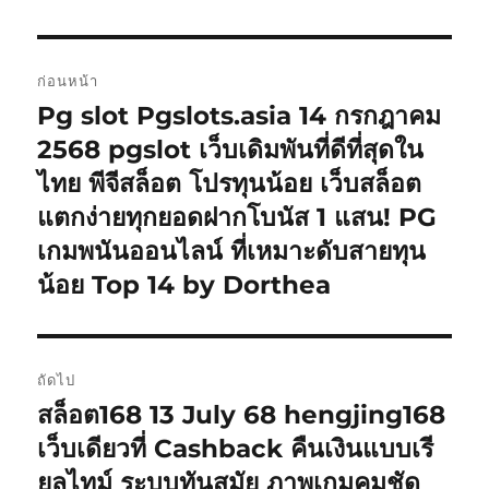
แนะแนว
ก่อนหน้า
เรื่อง
Pg slot Pgslots.asia 14 กรกฎาคม
เรื่อง
ก่อน
2568 pgslot เว็บเดิมพันที่ดีที่สุดใน
หน้า:
ไทย พีจีสล็อต โปรทุนน้อย เว็บสล็อต
แตกง่ายทุกยอดฝากโบนัส 1 แสน! PG
เกมพนันออนไลน์ ที่เหมาะดับสายทุน
น้อย Top 14 by Dorthea
ถัดไป
สล็อต168 13 July 68 hengjing168
เรื่อง
ต่อ
เว็บเดียวที่ Cashback คืนเงินแบบเรี
ไป:
ยลไทม์ ระบบทันสมัย ภาพเกมคมชัด