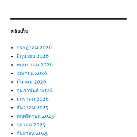
คลังเก็บ
กรกฎาคม 2026
มิถุนายน 2026
พฤษภาคม 2026
เมษายน 2026
มีนาคม 2026
กุมภาพันธ์ 2026
มกราคม 2026
ธันวาคม 2025
พฤศจิกายน 2025
ตุลาคม 2025
กันยายน 2025