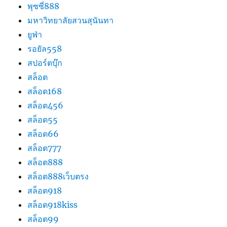
พุซซี่888
มหาวิทยาลัยสวนสุนันทา
ยูฟ่า
รอยัล558
สปอร์ตบุ๊ก
สล็อต
สล็อต168
สล็อต456
สล็อต55
สล็อต66
สล็อต777
สล็อต888
สล็อต888เว็บตรง
สล็อต918
สล็อต918kiss
สล็อต99