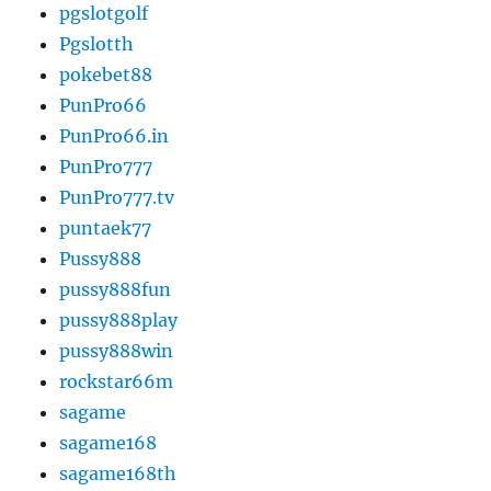
pgslotgolf
Pgslotth
pokebet88
PunPro66
PunPro66.in
PunPro777
PunPro777.tv
puntaek77
Pussy888
pussy888fun
pussy888play
pussy888win
rockstar66m
sagame
sagame168
sagame168th