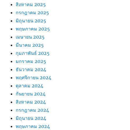
สิงหาคม 2025
กรกฎาคม 2025
มิถุนายน 2025
พฤษภาคม 2025
เมษายน 2025
มีนาคม 2025
กุมภาพันธ์ 2025
มกราคม 2025
ธันวาคม 2024
พฤศจิกายน 2024
ตุลาคม 2024
กันยายน 2024
สิงหาคม 2024
กรกฎาคม 2024
มิถุนายน 2024
พฤษภาคม 2024