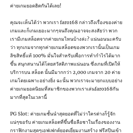
ค่ายเกมยอดฮิตกันได้เลย!
คุณจะเห็นได้ว่า พวกเรา faro168 กล่าวถึงเรื่องของค่าย
เกมและก็เกมเยอะมากๆจนถึงคุณอาจจะสงสัยว่า พวก
เรามีเกมสล็อตจากค่ายเกมไหนบ้างล่ะ? แน่นอนนะครับ
ว่า ทุกเกมจากทุกค่ายเกมสล็อตของพวกเรานั้นเป็นเกม
ลิขสิทธิ์แท้ 100% มั่นใจสำหรับเพื่อการทำกำไรได้มาก
ขึ้น สนุกสนานได้โดยสวัสดิภาพแน่นอน ซึ่งเกมที่เปิดให้
บริการบน สล็อต นั้นมีมากกว่า 2,000 เกมจาก 20 ค่าย
เกมโดยเฉพาะอย่างยิ่ง ฉะนั้น พวกเราจะมายกแบบอย่าง
ค่ายเกมยอดนิยมที่สมาชิกของพวกเราเล่นfaro168กัน
มากที่สุดในเวลานี้
PG Slot: ค่ายเกมชั้นนำสุดยอดที่ไม่ว่าใครต่างก็รู้จัก
แน่ๆขอรับ ค่ายเกมสล็อตที่ขึ้นชื่อลือชาในเรื่องของงาน
กราฟิกงามสุดๆเอฟเฟกต์ยอดเยี่ยมงานสร้าง ฟรีสปินเข้า