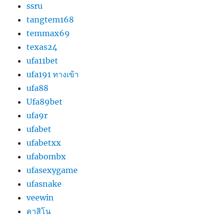
ssru
tangtem168
temmax69
texas24
ufa11bet
ufa191 ทางเข้า
ufa88
Ufa89bet
ufa9r
ufabet
ufabetxx
ufabombx
ufasexygame
ufasnake
veewin
คาสิโน