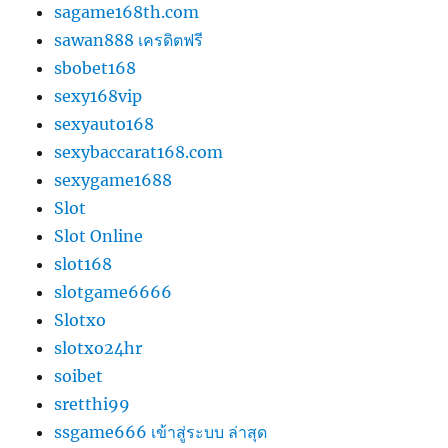
sagame168th.com
sawan888 เครดิตฟรี
sbobet168
sexy168vip
sexyauto168
sexybaccarat168.com
sexygame1688
Slot
Slot Online
slot168
slotgame6666
Slotxo
slotxo24hr
soibet
sretthi99
ssgame666 เข้าสู่ระบบ ล่าสุด