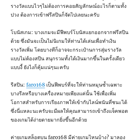
รางวัลแบบไวๆไม่ต้องการคอยสัญลักษณ์อะไรก็ตามทั้ง
ปวง ต้องการเข้าฟรีสปินก็จัดไปเลยนะครับ
โบนัสเกม: บางเกมจะมีฟีพบร์โบนัสแยกออกจากฟรีสปิน
ด้วย ซึ่งมันจะเป็นไม่นิเกมให้ท่านได้เล่นเพื่อทำเงิน
รางวัลเพิ่ม โดยบางทีก็อาจจะกระเป๋านการสุ่มรางวัล
แบบไม่ต้องสปิน สนุกรวมทั้งได้เงินมากขึ้นในครั้งเดียว
แบบงี้ ยังไงก็คุ้มแน่ๆนะครับ
รีสปิน:
faro168
เป็นฟีพบร์ที่จะให้ท่านหมุนซ้ำเฉพาะ
บางรีลหรือบางเครื่องหมายเพียงแค่นั้น ใช้เพื่อเพิ่ม
โอกาสสำหรับการเรียงภาพให้เข้ากับไลน์พนันที่ชนะได้
ซึ่งนี่แหละนะครับจะมีผลให้คุณสามารถเข้าถึงแจ็คพอต
ของเกมได้ง่ายดายมากยิ่งขึ้นอีกด้วย
ค่ายเกมสล็อตบน faro168 มีค่ายเกมไหนบ้าง? มาลอง