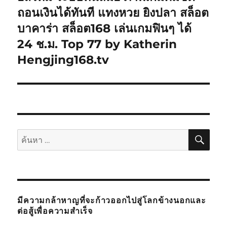
ถอนเงินได้ทันที แทงหวย ยิงปลา สล็อต
บาคาร่า สล็อต168 เล่นเกมฟินๆ ได้
24 ช.ม. Top 77 by Katherin
Hengjing168.tv
ค้นห
ค้นหา:
มีความกล้าหาญที่จะก้าวออกไปสู่โลกข้างนอกและ
ต่อสู้เพื่อความสำเร็จ