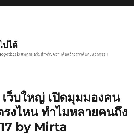
ไปได้
 Hopothesis แพลตฟอร์มสำหรับความคิดสร้างสรรค์และนวัตกรรม
 เว็บใหญ่ เปิดมุมมองคน
ล่นตรงไหน ทำไมหลายคนถึง
 17 by Mirta