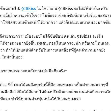
บซ้อนเกินไป:
918kiss
ไม่ใช่ว่าเกม 918kiss จะไม่มีฟีพบร์นะครับ
ราเน้นย้ำความเข้าใจง่าย ไม่ต้องจำข้อแม้ซับซ้อน หรือต้องสะสมร
โฟกัสกับเกมข้างหน้าได้มากกว่า แล้วก็เล่นแบบเบาสมองมากขึ้น
ง่ายดายกว่า: เมื่อระบบไม่ได้ซับซ้อน คนเล่น 918kiss จะเริ่ม
ด้ง่ายดายมากยิ่งขึ้น ดังเช่น ตอนไหนควรจะพัก หรือเกมไหนเล่น
า ทำให้เป็นเสน่ห์สำหรับในการเล่นสล็อตที่ผู้คนจำนวนมากยัง
มใหม่ๆนั่นเอง
ลายเกมเหมาะสมกับสายเล่นมือถือจริงๆ
8kiss ยังไปต่อได้จนถึงทุกวันนี้ก็คือ เกมของเราเป็นค่ายเกมแรกๆที่
บนมือถือได้ดิบได้ดีมาก ไม่ต้องปรับตัวเยอะแยะ คนเล่นเกิดความใก
ต่ทีแรก ทำให้ทุกคนต่างทุ่มเทใจให้กับเกมของเรา