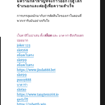
มีความกล้าหาญที่จะก้าวออกไปสู่โลก
ข้างนอกและต่อสู้เพื่อความสำเร็จ
การบรรลุผลมักมากับการตัดสินใจของเราในตอนที่
พวกเรารับมันอย่างจริงใจ
เว็บคาสิโนน่าเล่น ทั้ง
สล็อต
และ
บาคาร่า
ตึงจริงแตก
บ่อยมาก
joker 123
slot168
สล็อตเว็บตรง
slot99
สล็อตเว็บตรง
https://www.jinda888.bet
slot99
pussy888
บาคาร่า
slotxo
https://www.tangtem168.io
ดูหนังโป๊
https://1xbetth.win