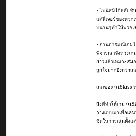
• โบนัสมิได้สลับซั
แต่ฟีเจอร์ของพวกเ
บนานๆทำให้พวกเรา
• อ่านอารมณ์เกมได้
พิจารณาจังหวะเกมไ
ยาวแล้วเหมาะสมกว่
ถูกใจมากยิ่งกว่าเก
เกมของ 918kiss ห
สิ่งที่ทำให้เกม 91
วางแบบมาเพื่อเล่น
ชิดในการเล่นตั้งแ