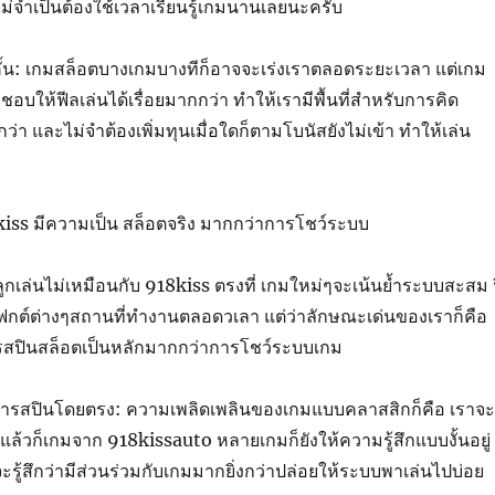
็ซ ไม่จำเป็นต้องใช้เวลาเรียนรู้เกมนานเลยนะครับ
คั้น: เกมสล็อตบางเกมบางทีก็อาจจะเร่งเราตลอดระยะเวลา แต่เกม
บให้ฟีลเล่นได้เรื่อยมากกว่า ทำให้เรามีพื้นที่สำหรับการคิด
กว่า และไม่จำต้องเพิ่มทุนเมื่อใดก็ตามโบนัสยังไม่เข้า ทำให้เล่น
iss มีความเป็น สล็อตจริง มากกว่าการโชว์ระบบ
ูกเล่นไม่เหมือนกับ 918kiss ตรงที่ เกมใหม่ๆจะเน้นย้ำระบบสะสม 
เฟกต์ต่างๆสถานที่ทำงานตลอดวเลา แต่ว่าลักษณะเด่นของเราก็คือ
รสปินสล็อตเป็นหลักมากกว่าการโชว์ระบบเกม
การสปินโดยตรง: ความเพลิดเพลินของเกมแบบคลาสสิกก็คือ เราจะ
แล้วก็เกมจาก 918kissauto หลายเกมก็ยังให้ความรู้สึกแบบงั้นอยู่
ะรู้สึกว่ามีส่วนร่วมกับเกมมากยิ่งกว่าปล่อยให้ระบบพาเล่นไปบ่อย