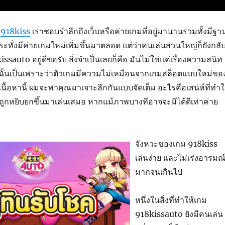
ง
918kiss
เราชอบรำลึกถึงเว็บหรือค่ายเกมที่อยู่มานานรวมทั้งมีฐา
ระทั่งมีค่ายเกมใหม่เพิ่มขึ้นมาตลอด แต่ว่าคนเล่นส่วนใหญ่ก็ยังกลั
ssauto อยู่ดีขอรับ สิ่งจำเป็นเลยก็คือ มันไม่ใช่แค่เรื่องความสนิท
ะนั้นเป็นเพราะว่าตัวเกมมีความไม่เหมือนจากเกมสล็อตแบบใหม่ขอ
นื้อหานี้ ผมจะพาคุณมาเจาะลึกกันแบบจัดเต็ม อะไรคือเสน่ห์ที่ทำใ
ูกหยิบยกขึ้นมาเล่นเสมอ หากแม้ภาพบางทีอาจจะมิได้ดีเท่าค่าย
จังหวะของเกม 918kiss
เล่นง่าย และไม่เร่งอารมณ
มากจนเกินไป
หนึ่งในสิ่งที่ทำให้เกม
918kissauto ยังมีคนเล่น