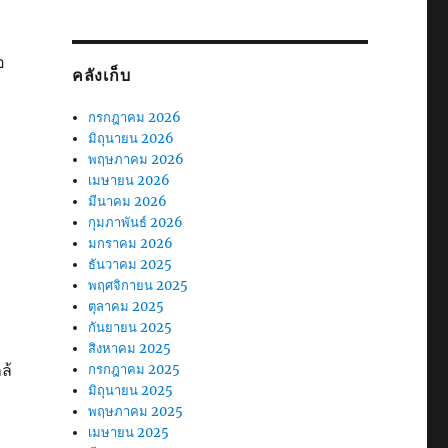
อ
คลังเก็บ
กรกฎาคม 2026
มิถุนายน 2026
พฤษภาคม 2026
เมษายน 2026
มีนาคม 2026
กุมภาพันธ์ 2026
มกราคม 2026
ธันวาคม 2025
พฤศจิกายน 2025
ตุลาคม 2025
กันยายน 2025
สิงหาคม 2025
ล้
กรกฎาคม 2025
มิถุนายน 2025
พฤษภาคม 2025
เมษายน 2025