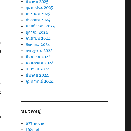
มีนาคม 2025
กุมภาพันธ์ 2025
มกราคม 2025
ธันวาคม 2024
พฤศจิกายน 2024
ตุลาคม 2024
ม
กันยายน 2024
ย
สิงหาคม 2024
น
กรกฎาคม 2024
มิถุนายน 2024
พฤษภาคม 2024
เมษายน 2024
มีนาคม 2024
กุมภาพันธ์ 2024
ง
อ
หมวดหมู่
ล
037movie
168slot