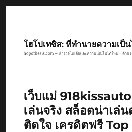
โฮโปเทซิส: ที่ทำนายความเป็น
hopothesis.com – สำรวจไอเดียและความเป็นไปได้ใหม่ ๆ ด้วย
เว็บแม่ 918kissauto
เล่นจริง สล็อตน่าเ
ติดใจ เครดิตฟรี Top