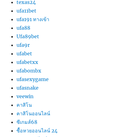
texas24
ufa11bet
ufa191 ทางเข้า
ufa88
Ufa89bet
ufa9r
ufabet
ufabetxx
ufabombx
ufasexygame
ufasnake
veewin
คาสิโน
คาสิโนออนไลน์
ซีเกมส์68
ซื้อหวยออนไลน์ 24