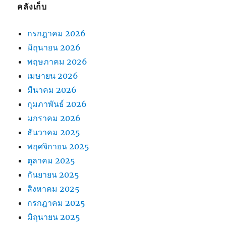
คลังเก็บ
กรกฎาคม 2026
มิถุนายน 2026
พฤษภาคม 2026
เมษายน 2026
มีนาคม 2026
กุมภาพันธ์ 2026
มกราคม 2026
ธันวาคม 2025
พฤศจิกายน 2025
ตุลาคม 2025
กันยายน 2025
สิงหาคม 2025
กรกฎาคม 2025
มิถุนายน 2025