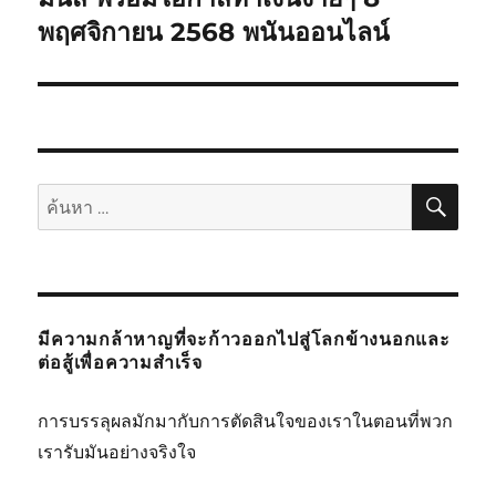
พฤศจิกายน 2568 พนันออนไลน์
ค้นห
ค้นหา:
มีความกล้าหาญที่จะก้าวออกไปสู่โลกข้างนอกและ
ต่อสู้เพื่อความสำเร็จ
การบรรลุผลมักมากับการตัดสินใจของเราในตอนที่พวก
เรารับมันอย่างจริงใจ