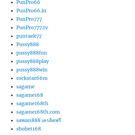
PunPro66
PunPro66.in
PunPro777
PunPro777.tv
puntaek77
Pussy888
pussy888fun
pussy888play
pussy888win
rockstar66m
sagame
sagame168
sagame168th
sagame168th.com
sawan888 เครดิตฟรี
sbobet168