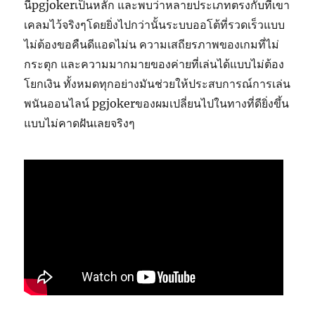
นี้pgjokerเป็นหลัก และพบว่าหลายประเภทตรงกับที่เขา
เคลมไว้จริงๆโดยยิ่งไปกว่านั้นระบบออโต้ที่รวดเร็วแบบ
ไม่ต้องขอคืนดีแอดไม่น ความเสถียรภาพของเกมที่ไม่
กระตุก และความมากมายของค่ายที่เล่นได้แบบไม่ต้อง
โยกเงิน ทั้งหมดทุกอย่างมันช่วยให้ประสบการณ์การเล่น
พนันออนไลน์ pgjokerของผมเปลี่ยนไปในทางที่ดียิ่งขึ้น
แบบไม่คาดฝันเลยจริงๆ