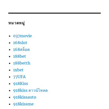
หมวดหมู่
037movie
168slot
168สล็อต
188bet
188betth
1xbet
77UFA
918Kiss
918kiss ดาวน์โหลด
918kissauto
918kissme