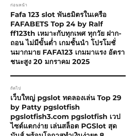
ก่อนหน้า
เรื่อง
Fafa 123 slot พันธมิตรในเครือ
เรื่อง
ก่อน
FAFABETS Top 24 by Ralf
หน้า:
ff123th เหมาะกับทุกเพศ ทุกวัย ฝาก-
ถอน ไม่มีขั้นต่ำ เกมชั้นนำ โปรโมชั่
นมากมาย FAFA123 เกมมาแรง อัตรา
ชนะสูง 20 มกราคม 2025
ถัดไป
เว็บใหญ่ pgslot ทดลองเล่น Top 29
เรื่อง
ต่อ
by Patty pgslotfish
ไป:
pgslotfish3.com pgslotfish เวป
ไซต์แตกง่าย เล่นสล็อต PGSlot สุด
มันส์ พร้อมโอกาสทำเงินง่ายๆ 8