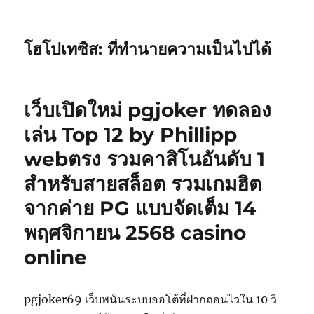
โฮโปเทซิส: ที่ทำนายความเป็นไปได้
เว็บเปิดใหม่ pgjoker ทดลอง
เล่น Top 12 by Phillipp
webตรง รวมคาสิโนอันดับ 1
สำหรับสายสล็อต รวมเกมฮิต
จากค่าย PG แบบจัดเต็ม 14
พฤศจิกายน 2568 casino
online
pgjoker69 เว็บพนันระบบออโต้ที่ฝากถอนไวใน 10 วิ