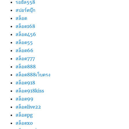
รอยัล558
สปอร์ตบุ๊ก
สล็อต
สล็อต168
สล็อต456
สล็อต55
สล็อต66
สล็อต777
สล็อต888
สล็อต888เว็บตรง
สล็อต918
สล็อต918kiss
สล็อต99
สล็อตlive22
สล็อตpg
สล็อตxo