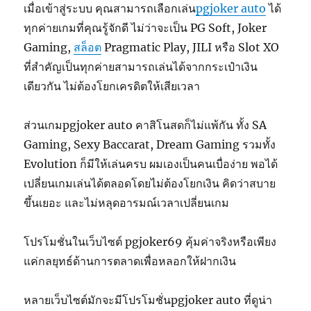
เมื่อเข้าสู่ระบบ คุณสามารถเลือกเล่น
pgjoker auto
ได้
ทุกค่ายเกมที่คุณรู้จักดี ไม่ว่าจะเป็น PG Soft, Joker
Gaming,
สล็อต
Pragmatic Play, JILI หรือ Slot XO
ที่สำคัญเป็นทุกค่ายสามารถเล่นได้จากกระเป๋าเงิน
เดียวกัน ไม่ต้องโยกเครดิตให้เสียเวลา
ส่วนเกมpgjoker auto คาสิโนสดก็ไม่แพ้กัน ทั้ง SA
Gaming, Sexy Baccarat, Dream Gaming รวมทั้ง
Evolution ก็มีให้เล่นครบ ผมเองเป็นคนเบื่อง่าย พอได้
เปลี่ยนเกมเล่นได้ตลอดโดยไม่ต้องโยกเงิน คิดว่าสบาย
ขึ้นเยอะ และไม่หลุดอารมณ์เวลาเปลี่ยนเกม
โปรโมชั่นในเว็บไซต์ pgjoker69 คุ้มค่าจริงหรือเพียง
แค่กลยุทธ์ด้านการตลาดเพื่อหลอกให้ฝากเงิน
หลายเว็บไซต์มักจะมีโปรโมชั่นpgjoker auto ที่ดูน่า