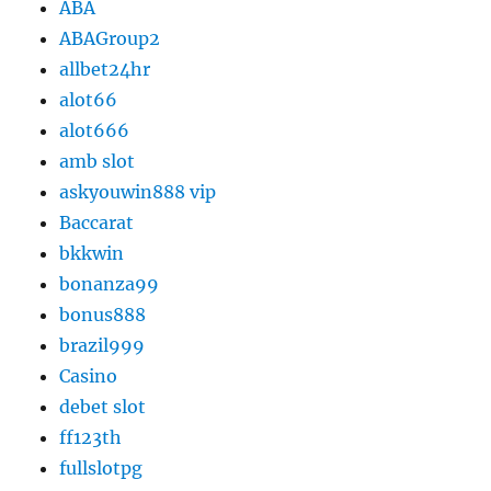
ABA
ABAGroup2
allbet24hr
alot66
alot666
amb slot
askyouwin888 vip
Baccarat
bkkwin
bonanza99
bonus888
brazil999
Casino
debet slot
ff123th
fullslotpg