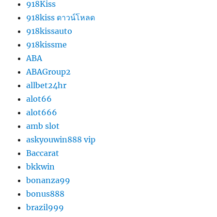
918Kiss
918kiss ดาวน์โหลด
918kissauto
918kissme
ABA
ABAGroup2
allbet24hr
alot66
alot666
amb slot
askyouwin888 vip
Baccarat
bkkwin
bonanza99
bonus888
brazil999