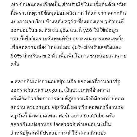
เท่า ข้อเสนอละเอียดเป็น สำหรับมือใหม่ เริ่มต้นด้วยชนิด
นี้เพราะเหตุว่ามีข้อมูลย้อนหลังมาก ได้แก่ จาก สลากกิน
แบ่งฮานอย ย้อน ข้างหลัง 2567 ซึ่งแสดงเลข 3 ตัวบนที่
ออกบ่อยในธ.ค. ดังเช่น 462 และก็ 746 ให้ใช้ข้อมูล
กลุ่มนี้เพื่อวิเคราะห์แพทเทิร์น อย่างเช่น การแทงเลขวิ่ง
เพื่อลดความเสี่ยง โดยแบ่งงบ 40% สำหรับเลขวิ่งและ
60% สำหรับเลข 2 ตัว เพื่อเพิ่มโอกาสชนะน้อยแต่หลาย
ครั้ง
● สลากกินแบ่งฮานอยvip: หรือ ลอตเตอรี่ฮานอย vip
ออกรางวัลเวลา 19.30 น. เป็นประเภทที่ย้ำความ
พรีเมียมด้วยอัตราการจ่ายที่สูงกว่าแล้วก็มีการถ่ายทอด
สดผ่าน หวยฮานอย vip วันนี้ สด หรือ ลอตเตอรี่ฮานอย
vipวันนี้ #สด บนแพลตฟอร์มอย่าง YouTube หรือ
สลากกินแบ่งฮานอย facebook คำเสนอแนะเป็น
สำหรับผู้เล่นที่มีประสบการณ์ ใช้ สลากกินแบ่ง