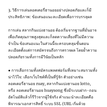
3. วิธีการเล่นลอตเตอรี่ฮานอยอย่างปลอดภัยและก็มี
ประสิทธิภาพ: ข้อเสนอแนะละเอียดเพื่อการบรรลุผล
การเล่น สลากกินแบ่งฮานอย ต้องเริ่มจากฐานที่มั่นอาจ
เพื่อเกิดคุณภาพสูงสุดและก็ลดความเสี่ยงที่ไม่มีความ
จำเป็น ข้อเสนอแนะในส่วนนี้จะครอบคลุมขั้นตอน
ละเอียดตั้งแต่การสมัครจนถึงการตรวจผล โดยย้ำความ
ปลอดภัยรวมทั้งการมีวินัยเป็นหลัก
● การเลือกรวมทั้งสมัครแพลตฟอร์มที่เหมาะสมรวมทั้ง
น่าไว้ใจ: เลือกเว็บไซต์ที่เป็นที่รู้จัก ตัวอย่างเช่น
ลอตเตอรี่ฮานอย ruay, สลากกินแบ่งฮานอย lotto,
หรือ ลอตเตอรี่ฮานอย huaysong ซึ่งมีระบบฝาก-ถอน
อัตโนมัติแล้วก็รีวิวจากผู้ใช้จริง คำแนะนำละเอียดคือ
พิจารณาเอกสารสิทธิ์ ระบบ SSL (URL เริ่มด้วย