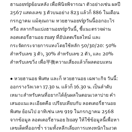
ฮานอยvipย้อนหลัง เพื่อพินิจพิจารณา ตัวอย่างเช่น ผลปี
2567 แสดงเลข 3 ตัวบนอย่าง 823 แล้วก็ 886 ในเดือน
กรกฎาคม แม้คุณถาม หวยฮานอยvipวันนี้ออกอะไร
หรือ สลากกินแบ่งฮานอยvipวันนี้, ชี้แนะตรวจผ่าน
ลอตเตอรี่ฮานอย ruay ที่อัปเดตเรียลไทม์ และ
กระจัดกระจายการแทงโดยใช้หลัก 50/30/20: 50%
สำหรับเลข 3 ตัว, 30% สำหรับเลข 2 ตัว, และ 20%
สำหรับเลขวิ่ง เพื่อ平衡ความเสี่ยงแล้วก็ผลตอบแทน
● หวยฮานอย พิเศษ และก็ หวยฮานอย เฉพาะกิจ วันนี้:
ออกรางวัลเวลา 17.30 น. แล้วก็ 16.30 น. เป็นลำดับ
เหมาะสำหรับคนที่อยากได้ลุ้นผลในตอนเวลาบ่าย คำ
เสนอแนะละเอียดคือ เปรียบเทียบกับ ลอตเตอรี่ฮานอย
พิเศษ ย้อนไป อาทิเช่น เลข 919 ในกรกฎาคม 2568
จากข้อมูล ลอตเตอรี่ฮานอย huay ให้ใช้ข้อมูลนี้เพื่อหา
เลขเด็ดที่ออกซ้ำ รวมทั้งหลีกเลี่ยงการแทงหนักในงวด