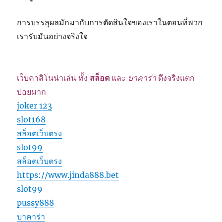
การบรรลุผลมักมากับการตัดสินใจของเราในตอนที่พวก
เรารับมันอย่างจริงใจ
เว็บคาสิโนน่าเล่น ทั้ง
สล็อต
และ
บาคาร่า
ตึงจริงแตก
บ่อยมาก
joker 123
slot168
สล็อตเว็บตรง
slot99
สล็อตเว็บตรง
https://www.jinda888.bet
slot99
pussy888
บาคาร่า