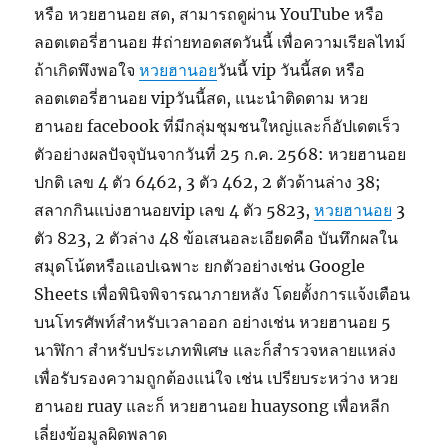
หรือ หวยฮานอย สด, สามารถดูผ่าน YouTube หรือ
ลอตเตอรี่ฮานอย #ถ่ายทอดสดวันนี้ เพื่อความเรียลไทม์
ถ้าเกิดพึงพอใจ
หวยฮานอย
วันนี้ vip วันนี้สด หรือ
ลอตเตอรี่ฮานอย vipวันนี้สด, แนะนำติดตาม หวย
ฮานอย facebook ที่มีกลุ่มชุมชนใหญ่และก็อัปเดตเร็ว
ตัวอย่างผลปัจจุบันจากวันที่ 25 ก.ค. 2568: หวยฮานอย
ปกติ เลข 4 ตัว 6462, 3 ตัว 462, 2 ตัวด้านล่าง 38;
สลากกินแบ่งฮานอยvip เลข 4 ตัว 5823,
หวยฮานอย
3
ตัว 823, 2 ตัวล่าง 48 ข้อเสนอละเอียดคือ บันทึกผลใน
สมุดโน้ตหรือแอปเฉพาะ ยกตัวอย่างเช่น Google
Sheets เพื่อพินิจพิจารณาภายหลัง โดยตั้งการแจ้งเตือน
บนโทรศัพท์สำหรับเวลาออก อย่างเช่น หวยฮานอย 5
นาฬิกา สำหรับประเภทพิเศษ และก็สำรวจหลายแหล่ง
เพื่อรับรองความถูกต้องแน่ใจ เช่น เปรียบระหว่าง หวย
ฮานอย ruay และก็ หวยฮานอย huaysong เพื่อหลีก
เลี่ยงข้อมูลผิดพลาด