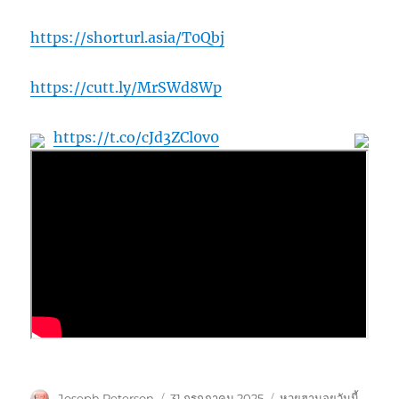
https://shorturl.asia/T0Qbj
https://cutt.ly/MrSWd8Wp
https://t.co/cJd3ZCl0v0
ผู้
เขียน
หมวด
Joseph Peterson
31 กรกฎาคม 2025
หวยฮานอยวันนี้