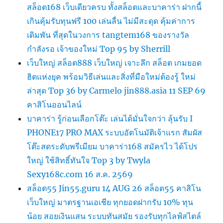
สล็อต168 เว็บเดียวครบ ทั้งสล็อตและบาคาร่า ฝากนี้
เกินคุ้มรับทุนฟรี 100 เล่นลื่น ไม่มีสะดุด คุ้มค่าการ
เดิมพัน ที่สุดในวงการ tangtem168 ของรางวัล
กำลังรอ เจ้าของใหม่ Top 95 by Sherrill
เว็บใหญ่ สล็อต888 เว็บใหญ่ เจาะลึก สล็อต เกมยอด
ฮิตแห่งยุค พร้อมวิธีเล่นและสิ่งที่มือใหม่ต้องรู้ ใหม่
ล่าสุด Top 36 by Carmelo jin888.asia 11 SEP 69
คาสิโนออนไลน์
บาคาร่า รู้ก่อนเลือกโต๊ะ เล่นได้มั่นใจกว่า ลุ้นรับ I
PHONE17 PRO MAX ระบบอัตโนมัติเจ้าแรก สัมผัส
โต๊ะสดระดับพรีเมียม บาคาร่า168 สมัครไว ได้โปร
ใหญ่ ใช้สิทธิ์ทันใจ Top 3 by Twyla
Sexy168c.com 16 ส.ค. 2569
สล็อต55 Jin55.guru 14 AUG 26 สล็อต55 คาสิโน
เว็บใหญ่ มาตรฐานเอเชีย ทุกยอดฝากรับ 10% ทุน
น้อย สอยเงินแสน ระบบทันสมัย รองรับทุกไลฟ์สไตล์