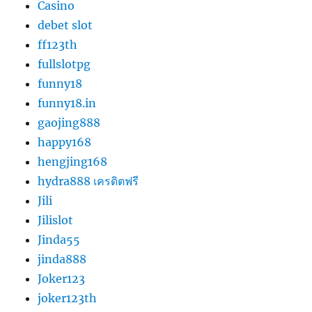
Casino
debet slot
ff123th
fullslotpg
funny18
funny18.in
gaojing888
happy168
hengjing168
hydra888 เครดิตฟรี
Jili
Jilislot
Jinda55
jinda888
Joker123
joker123th