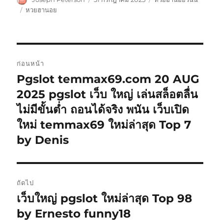
เขียน
เมื่อ
หมู่
ป้าย
หวยฮานอย
กำกับ
แนะแนว
ก่อนหน้า
เรื่อง
Pgslot temmax69.com 20 AUG
เรื่อง
ก่อน
2025 pgslot เว็บ ใหญ่ เล่นสล็อตลื่น
หน้า:
ไม่มีขั้นต่ำ ถอนได้จริง พนัน เว็บเปิด
ใหม่ temmax69 ใหม่ล่าสุด Top 7
by Denis
ถัดไป
เว็บใหญ่ pgslot ใหม่ล่าสุด Top 98
เรื่อง
ต่อ
by Ernesto funny18