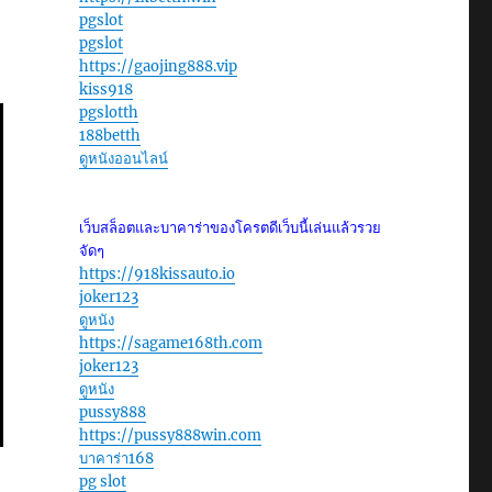
pgslot
pgslot
https://gaojing888.vip
kiss918
pgslotth
188betth
ดูหนังออนไลน์
เว็บสล็อตและบาคาร่าของโครตดีเว็บนี้เล่นแล้วรวย
จัดๆ
https://918kissauto.io
joker123
ดูหนัง
https://sagame168th.com
joker123
ดูหนัง
pussy888
https://pussy888win.com
บาคาร่า168
pg slot