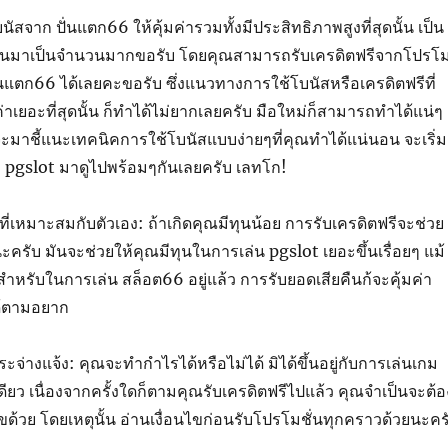
นัสจาก ปั่นแตก66 ให้คุ้มค่ารวมทั้งมีประสิทธิภาพสูงที่สุดนั้น เป็น
มกันมาเป็นจำนวนมากขอรับ โดยคุณสามารถรับเครดิตฟรีจากโปรโ
ั่นแตก66 ได้เลยคะขอรับ ซึ่งแนวทางการใช้โบนัสหรือเครดิตฟรีที่
ค่าเยอะที่สุดนั้น ก็ทำได้ไม่ยากเลยครับ มือใหม่ก็สามารถทำได้แน่ๆ
ะมาชี้แนะเทคนิคการใช้โบนัสแบบง่ายๆที่คุณทำได้แน่นอน จะเริ่ม
า pgslot มาดูไปพร้อมๆกันเลยครับ เลทโก!
ีที่เหมาะสมกับตัวเอง: ถ้าเกิดคุณมีทุนน้อย การรับเครดิตฟรีจะช่วย
ะครับ มันจะช่วยให้คุณมีทุนในการเล่น pgslot เยอะขึ้นเรื่อยๆ แม้
นสำหรับในการเล่น สล็อต66 อยู่แล้ว การรับยอดเสียคืนก้จะคุ้มค่า
ได้ตามอยาก
ะจ่างแจ้ง: คุณจะทำกำไรได้หรือไม่ได้ มิได้ขึ้นอยู่กับการเล่นเกม
ดียว เนื่องจากครั้งใดก็ตามคุณรับเครดิตฟรีไปแล้ว คุณจำเป็นจะต้อ
ขด้วย โดยเหตุนั้น อ่านเงื่อนไขก่อนรับโปรโมชั่นทุกคราวด้วยนะคร