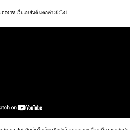
บตรง vs เว็บเอเย่นต์ แตกต่างยังไง?
กเล่น pgslot กับเว็บใดเว็บหนึ่งล่ะก็ คุณอาจจะเลือกเนื่องจากว่าคำ