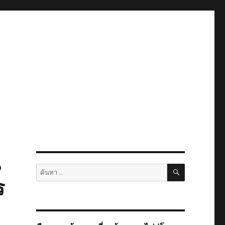
น
ค้นหา
ค้นหา:
ร