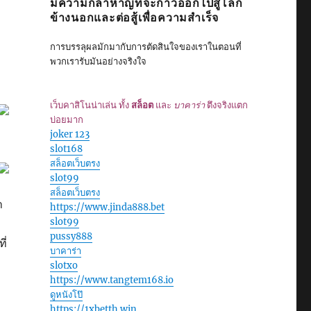
มีความกล้าหาญที่จะก้าวออกไปสู่โลก
ข้างนอกและต่อสู้เพื่อความสำเร็จ
การบรรลุผลมักมากับการตัดสินใจของเราในตอนที่
พวกเรารับมันอย่างจริงใจ
เว็บคาสิโนน่าเล่น ทั้ง
สล็อต
และ
บาคาร่า
ตึงจริงแตก
บ่อยมาก
joker 123
slot168
สล็อตเว็บตรง
slot99
สล็อตเว็บตรง
า
https://www.jinda888.bet
slot99
pussy888
ี่
บาคาร่า
slotxo
https://www.tangtem168.io
ดูหนังโป๊
https://1xbetth.win