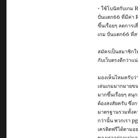
• ใช้โบนัสกับเกม 
ปั่นแตก66 ที่มีค่
ขึ้นเรื่อยๆ ลดการเส
เกม ปั่นแตก66 ที
สมัครเป็นสมาชิกใหม่
กับเว็บตรงดีกว่า
มองเห็นไหมครับว่า
เล่นเกมมากมายขนา
มากขึ้นเรื่อยๆ สน
ต้องสงสัยครับ ซึ่งก
มาตรฐานรวมทั้งความ
กว่านั้น พวกเรา 
เครดิตฟรีได้ตามอ
ของเราอย่างแน่นอน