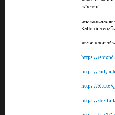
สมัครเลย!
ทดลองเล่นสล็อตทุ
Katherina คาสิโน 
ขอขอบคุณมากอ้าง
https://rebrand
https://cutly.i
https://bitt.to/
https://shortur
https://t.co/CQ