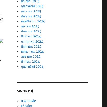
มีนาคม 2025
กุมภาพันธ์ 2025
มกราคม 2025
ะ
ธันวาคม 2024
มี
พฤศจิกายน 2024
ตุลาคม 2024
กันยายน 2024
สิงหาคม 2024
กรกฎาคม 2024
มิถุนายน 2024
พฤษภาคม 2024
เมษายน 2024
ร
มีนาคม 2024
กุมภาพันธ์ 2024
หมวดหมู่
037movie
168slot