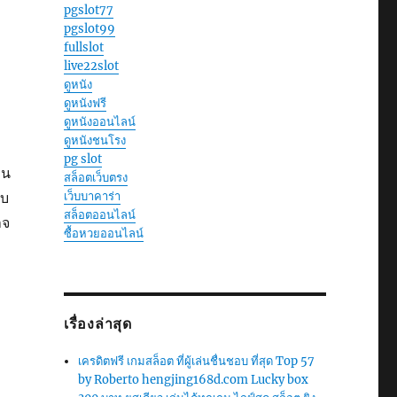
pgslot77
pgslot99
fullslot
live22slot
ดูหนัง
ดูหนังฟรี
ดูหนังออนไลน์
ดูหนังชนโรง
pg slot
ิน
สล็อตเว็บตรง
บบ
เว็บบาคาร่า
สล็อตออนไลน์
าจ
ซื้อหวยออนไลน์
เรื่องล่าสุด
บ
เครดิตฟรี เกมสล็อต ที่ผู้เล่นชื่นชอบ ที่สุด Top 57
by Roberto hengjing168d.com Lucky box