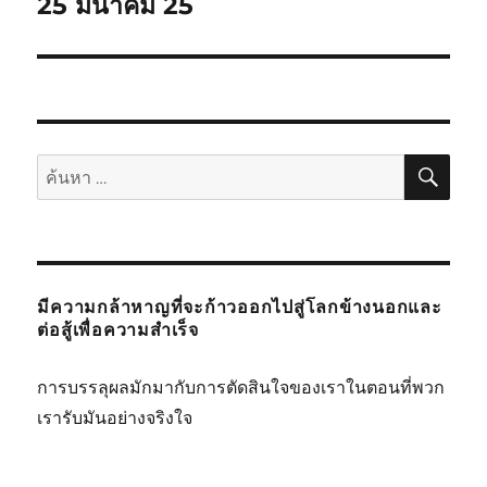
25 มีนาคม 25
ค้นห
ค้นหา:
มีความกล้าหาญที่จะก้าวออกไปสู่โลกข้างนอกและ
ต่อสู้เพื่อความสำเร็จ
การบรรลุผลมักมากับการตัดสินใจของเราในตอนที่พวก
เรารับมันอย่างจริงใจ