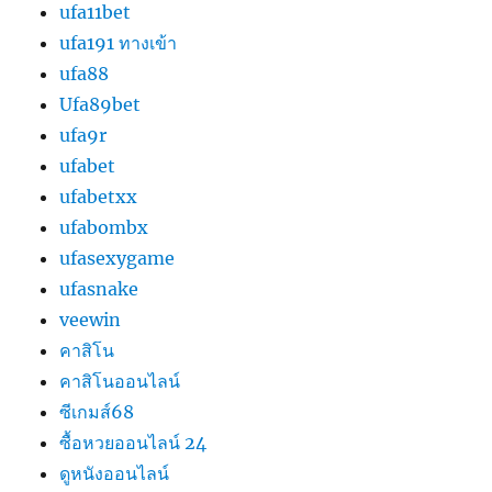
ufa11bet
ufa191 ทางเข้า
ufa88
Ufa89bet
ufa9r
ufabet
ufabetxx
ufabombx
ufasexygame
ufasnake
veewin
คาสิโน
คาสิโนออนไลน์
ซีเกมส์68
ซื้อหวยออนไลน์ 24
ดูหนังออนไลน์