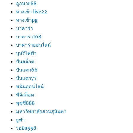
ถูกหวย88
ทางเข้า live22
ทางเข้าpg
บาคาร่า
บาคาร่า168
บาคาร่าออนไลน์
บุหรีไฟฟ้า
ปั่นสล็อต
ปั่นแตก66
ปั่นแตก77
พนันออนไลน์
พีจีสล็อต
พุซซี่888
มหาวิทยาลัยสวนสุนันทา
ยูฟ่า
รอยัล558