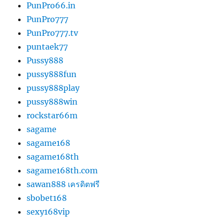
PunPro66.in
PunPro777
PunPro777.tv
puntaek77
Pussy888
pussy888fun
pussy888play
pussy888win
rockstar66m
sagame
sagame168
sagame168th
sagame168th.com
sawan888 เครดิตฟรี
sbobet168
sexy168vip