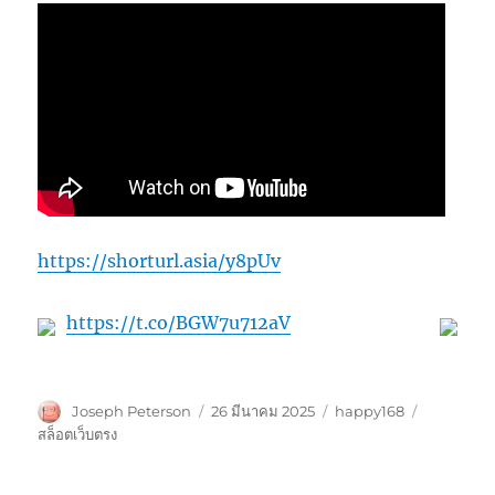
https://shorturl.asia/y8pUv
https://t.co/BGW7u712aV
ผู้
เขียน
หมวด
ป้าย
Joseph Peterson
26 มีนาคม 2025
happy168
เขียน
เมื่อ
หมู่
กำกับ
สล็อตเว็บตรง