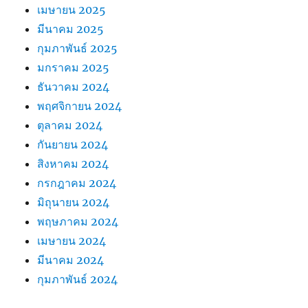
เมษายน 2025
มีนาคม 2025
กุมภาพันธ์ 2025
มกราคม 2025
ธันวาคม 2024
พฤศจิกายน 2024
ตุลาคม 2024
กันยายน 2024
สิงหาคม 2024
กรกฎาคม 2024
มิถุนายน 2024
พฤษภาคม 2024
เมษายน 2024
มีนาคม 2024
กุมภาพันธ์ 2024