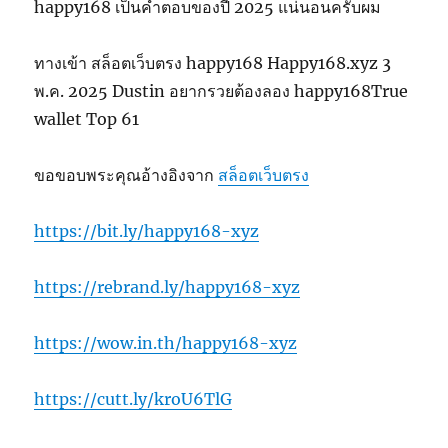
happy168 เป็นคำตอบของปี 2025 แน่นอนครับผม
ทางเข้า สล็อตเว็บตรง happy168 Happy168.xyz 3
พ.ค. 2025 Dustin อยากรวยต้องลอง happy168True
wallet Top 61
ขอขอบพระคุณอ้างอิงจาก
สล็อตเว็บตรง
https://bit.ly/happy168-xyz
https://rebrand.ly/happy168-xyz
https://wow.in.th/happy168-xyz
https://cutt.ly/kroU6TlG