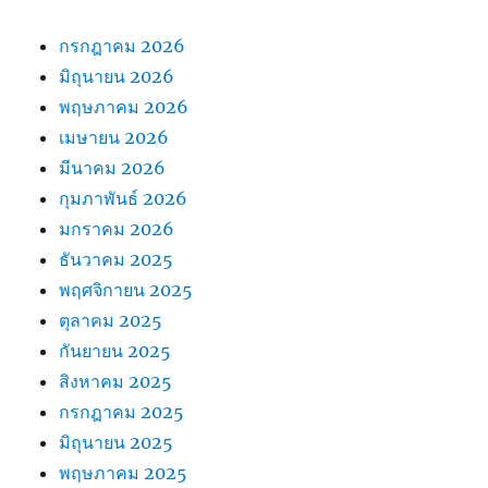
กรกฎาคม 2026
มิถุนายน 2026
พฤษภาคม 2026
เมษายน 2026
มีนาคม 2026
กุมภาพันธ์ 2026
มกราคม 2026
ธันวาคม 2025
พฤศจิกายน 2025
ตุลาคม 2025
กันยายน 2025
สิงหาคม 2025
กรกฎาคม 2025
มิถุนายน 2025
พฤษภาคม 2025