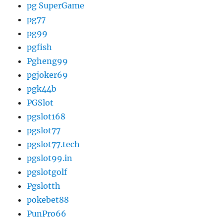
pg SuperGame
pg77
pg99
pgfish
Pgheng99
pgjoker69
pgk44b
PGSlot
pgslot168
pgslot77
pgslot77.tech
pgslot99.in
pgslotgolf
Pgslotth
pokebet88
PunPro66