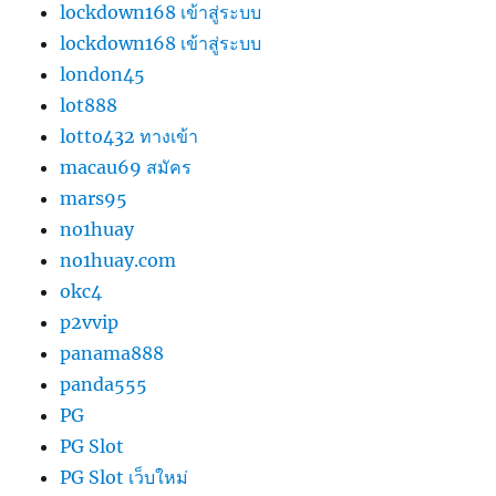
lockdown168 เข้าสู่ระบบ
lockdown168 เข้าสู่ระบบ
london45
lot888
lotto432 ทางเข้า
macau69 สมัคร
mars95
no1huay
no1huay.com
okc4
p2vvip
panama888
panda555
PG
PG Slot
PG Slot เว็บใหม่