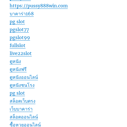
https://pussy888win.com
บาคาร่า168
pg slot
pgslot77
pgslot99
fullslot
live22slot
ดูหนัง
ดูหนังฟรี
ดูหนังออนไลน์
ดูหนังชนโรง
pg slot
สล็อตเว็บตรง
เว็บบาคาร่า
สล็อตออนไลน์
ซื้อหวยออนไลน์