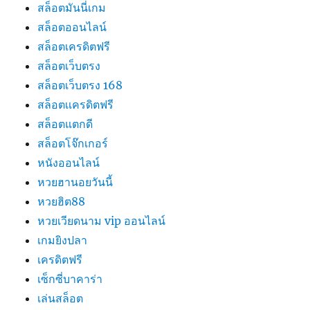
สล็อตมันนี่เกม
สล็อตออนไลน์
สล็อตเครดิตฟรี
สล็อตเว็บตรง
สล็อตเว็บตรง 168
สล็อตเเครดิตฟรี
สล็อตแตกดี
สล็อตโจ๊กเกอร์
หนังออนไลน์
หวยฮานอยวันนี้
หวยฮิต88
หวยเวียดนาม vip ออนไลน์
เกมยิงปลา
เครดิตฟรี
เซ็กซี่บาคาร่า
เล่นสล็อต