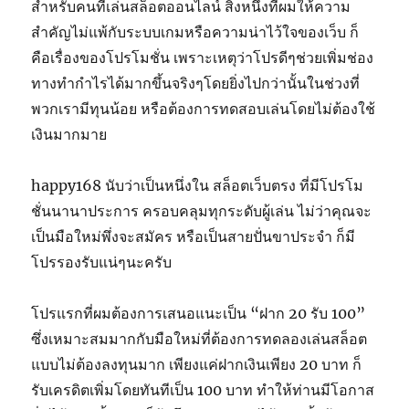
สำหรับคนที่เล่นสล็อตออนไลน์ สิ่งหนึ่งที่ผมให้ความ
สำคัญไม่แพ้กับระบบเกมหรือความน่าไว้ใจของเว็บ ก็
คือเรื่องของโปรโมชั่น เพราะเหตุว่าโปรดีๆช่วยเพิ่มช่อง
ทางทำกำไรได้มากขึ้นจริงๆโดยยิ่งไปกว่านั้นในช่วงที่
พวกเรามีทุนน้อย หรือต้องการทดสอบเล่นโดยไม่ต้องใช้
เงินมากมาย
happy168 นับว่าเป็นหนึ่งใน สล็อตเว็บตรง ที่มีโปรโม
ชั่นนานาประการ ครอบคลุมทุกระดับผู้เล่น ไม่ว่าคุณจะ
เป็นมือใหม่พึ่งจะสมัคร หรือเป็นสายปั่นขาประจำ ก็มี
โปรรองรับแน่ๆนะครับ
โปรแรกที่ผมต้องการเสนอแนะเป็น “ฝาก 20 รับ 100”
ซึ่งเหมาะสมมากกับมือใหม่ที่ต้องการทดลองเล่นสล็อต
แบบไม่ต้องลงทุนมาก เพียงแค่ฝากเงินเพียง 20 บาท ก็
รับเครดิตเพิ่มโดยทันทีเป็น 100 บาท ทำให้ท่านมีโอกาส