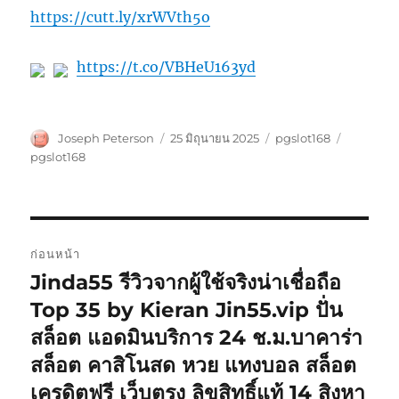
https://cutt.ly/xrWVth5o
https://t.co/VBHeU163yd
ผู้
เขียน
หมวด
ป้าย
Joseph Peterson
25 มิถุนายน 2025
pgslot168
เขียน
เมื่อ
หมู่
กำกับ
pgslot168
แนะแนว
ก่อนหน้า
เรื่อง
Jinda55 รีวิวจากผู้ใช้จริงน่าเชื่อถือ
เรื่อง
ก่อน
Top 35 by Kieran Jin55.vip ปั่น
หน้า:
สล็อต แอดมินบริการ 24 ช.ม.บาคาร่า
สล็อต คาสิโนสด หวย แทงบอล สล็อต
เครดิตฟรี เว็บตรง ลิขสิทธิ์แท้ 14 สิงหา