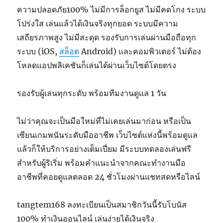
ความปลอดภัย100% ไม่มีการล็อกยูส ไม่มีคดโกง ระบบ
โปร่งใส เล่นแล้วได้เงินจริงทุกยอด ระบบมีความ
เสถียรภาพสูง ไม่มีสะดุด รองรับการเล่นผ่านมือถือทุก
ระบบ (iOS,
สล็อต
Android) และคอมพิวเตอร์ ไม่ต้อง
โหลดแอปพลิเคชันก็เล่นได้ผ่านเว็บไซต์โดยตรง
รองรับผู้เล่นทุกระดับ พร้อมทีมงานดูแล 1 วัน
ไม่ว่าคุณจะเป็นมือใหม่ที่ไม่เคยเล่นมาก่อน หรือเป็น
เซียนเกมพนันระดับมืออาชีพ เว็บไซต์แห่งนี้พร้อมดูแล
แล้วก็ให้บริการอย่างเต็มเปี่ยม มีระบบทดลองเล่นฟรี
สำหรับผู้ริเริ่ม พร้อมคำแนะนำจากคณะทำงานมือ
อาชีพที่คอยดูแลตลอด 24 ชั่วโมงผ่านแชทสดหรือไลน์
tangtem168 ลงทะเบียนเป็นสมาชิกวันนี้รับโบนัส
100% ทำเงินออนไลน์ เล่นง่ายได้เงินจริง