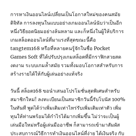
การหาเงินออนไลน์เปลี่ยนเป็นโอกาสใหม่ของคนสมัย
ดิจิทัล การลงทุนในแบบอย่างเกมออนไลน์นับว่าเป็นอีก
หนึ่งวิธียอดนิยมอย่างล้นหลาม และก็หนึ่งในผู้ให้บริการ
เกมสล็อตออนไลน์ที่มาแรงที่สุดขณะนี้คือ
tangtem168 หรือที่หลายคนรู้จักในชื่อ Pocket
Games Soft ที่ได้ปรับปรุงเกมสล็อตที่มีกราฟิกสวยสด
งดงาม ระบบเกมล้ำสมัย รวมทั้งมอบโอกาสสำหรับการ
สร้างรายได้ให้กับผู้เล่นอย่างแท้จริง
วันนี้ สล็อต168 ขอนำเสนอโปรโมชั่นสุดพิเศษสำหรับ
สมาชิกใหม่! ลงทะเบียนเป็นสมาชิกวันนี้รับโบนัส 100%
ในทันที พูดได้ว่าเพิ่มเติมเท่าไหร่รับเพิ่มเติมเท่าตัว เพิ่ม
ทุนให้ท่านพร้อมได้กำไรได้มากเพิ่มขึ้น ไม่ว่าจะเป็นผู้
เล่นมือใหม่หรือผู้เล่นมืออาชีพ ก็สามารถเข้ามาสัมผัส
ประสบการณ์วิธีการทำเงินออนไลน์ที่ง่าย ได้เงินจริง กับ