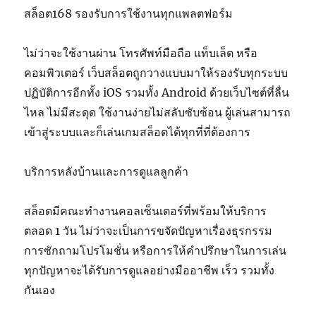
สล็อต168 รองรับการใช้งานทุกแพลตฟอร์ม
ไม่ว่าจะใช้งานผ่าน โทรศัพท์มือถือ แท็บเล็ต หรือ
คอมพิวเตอร์ เว็บสล็อตถูกวางแบบมาให้รองรับทุกระบบ
ปฏิบัติการอีกทั้ง iOS รวมทั้ง Android ด้วยเว็บไซต์ที่ลื่น
ไหล ไม่มีสะดุด ใช้งานง่ายไม่สลับซับซ้อน ผู้เล่นสามารถ
เข้าสู่ระบบและก็เล่นเกมสล็อตได้ทุกที่ที่ต้องการ
บริการหลังบ้านและการดูแลลูกค้า
สล็อตมีคณะทำงานคอลเซ็นเตอร์ที่พร้อมให้บริการ
ตลอด 1 วัน ไม่ว่าจะเป็นการขจัดปัญหาเรื่องธุรกรรม
การซักถามโปรโมชั่น หรือการให้คำปรึกษาในการเล่น
ทุกปัญหาจะได้รับการดูแลอย่างมืออาชีพ เร็ว รวมทั้ง
กันเอง