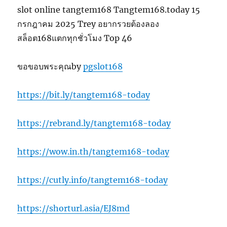
slot online tangtem168 Tangtem168.today 15
กรกฎาคม 2025 Trey อยากรวยต้องลอง
สล็อต168แตกทุกชั่วโมง Top 46
ขอขอบพระคุณby
pgslot168
https://bit.ly/tangtem168-today
https://rebrand.ly/tangtem168-today
https://wow.in.th/tangtem168-today
https://cutly.info/tangtem168-today
https://shorturl.asia/EJ8md