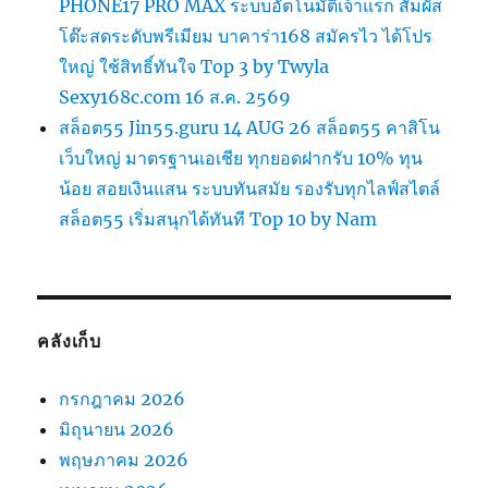
PHONE17 PRO MAX ระบบอัตโนมัติเจ้าแรก สัมผัส
โต๊ะสดระดับพรีเมียม บาคาร่า168 สมัครไว ได้โปร
ใหญ่ ใช้สิทธิ์ทันใจ Top 3 by Twyla
Sexy168c.com 16 ส.ค. 2569
สล็อต55 Jin55.guru 14 AUG 26 สล็อต55 คาสิโน
เว็บใหญ่ มาตรฐานเอเชีย ทุกยอดฝากรับ 10% ทุน
น้อย สอยเงินแสน ระบบทันสมัย รองรับทุกไลฟ์สไตล์
สล็อต55 เริ่มสนุกได้ทันที Top 10 by Nam
คลังเก็บ
กรกฎาคม 2026
มิถุนายน 2026
พฤษภาคม 2026