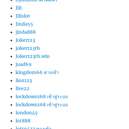
Jili
Jilislot
Jinda55
jinda888
Joker123
joker123th
Joker123th.win
juad69
kingdom66 ทางเข้า
lion123
live22
lockdown168 เข้าสู่ระบบ
lockdown168 เข้าสู่ระบบ
london45
lot888
lotto432 ทางเข้า