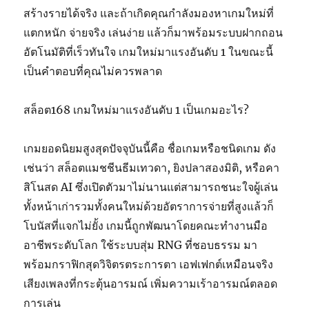
สร้างรายได้จริง และถ้าเกิดคุณกำลังมองหาเกมใหม่ที่
แตกหนัก จ่ายจริง เล่นง่าย แล้วก็มาพร้อมระบบฝากถอน
อัตโนมัติที่เร็วทันใจ เกมใหม่มาแรงอันดับ 1 ในขณะนี้
เป็นคำตอบที่คุณไม่ควรพลาด
สล็อต168 เกมใหม่มาแรงอันดับ 1 เป็นเกมอะไร?
เกมยอดนิยมสูงสุดปัจจุบันนี้คือ ชื่อเกมหรือชนิดเกม ดัง
เช่นว่า สล็อตแมชชีนธีมเทวดา, ยิงปลาสองมิติ, หรือคา
สิโนสด AI ซึ่งเปิดตัวมาไม่นานแต่สามารถชนะใจผู้เล่น
ทั้งหน้าเก่ารวมทั้งคนใหม่ด้วยอัตราการจ่ายที่สูงแล้วก็
โบนัสที่แจกไม่ยั้ง เกมนี้ถูกพัฒนาโดยคณะทำงานมือ
อาชีพระดับโลก ใช้ระบบสุ่ม RNG ที่ชอบธรรม มา
พร้อมกราฟิกสุดวิจิตรตระการตา เอฟเฟกต์เหมือนจริง
เสียงเพลงที่กระตุ้นอารมณ์ เพิ่มความเร้าอารมณ์ตลอด
การเล่น