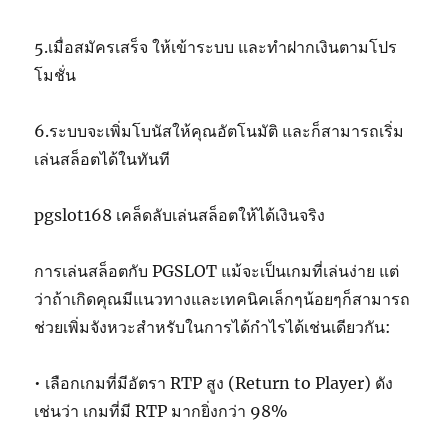
5.เมื่อสมัครเสร็จ ให้เข้าระบบ และทำฝากเงินตามโปร
โมชั่น
6.ระบบจะเพิ่มโบนัสให้คุณอัตโนมัติ และก็สามารถเริ่ม
เล่นสล็อตได้ในทันที
pgslot168 เคล็ดลับเล่นสล็อตให้ได้เงินจริง
การเล่นสล็อตกับ PGSLOT แม้จะเป็นเกมที่เล่นง่าย แต่
ว่าถ้าเกิดคุณมีแนวทางและเทคนิคเล็กๆน้อยๆก็สามารถ
ช่วยเพิ่มจังหวะสำหรับในการได้กำไรได้เช่นเดียวกัน:
• เลือกเกมที่มีอัตรา RTP สูง (Return to Player) ดัง
เช่นว่า เกมที่มี RTP มากยิ่งกว่า 98%