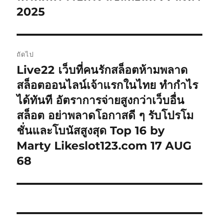
2025
ถัดไป
Live22 เว็บที่คนรักสล็อตห้ามพลาด
เรื่อง
ต่อ
สล็อตออนไลน์เจ้าแรกในไทย ทำกำไร
ไป:
ได้ทันที อัตราการจ่ายสูงกว่าเว็บอื่น
สล็อต อย่าพลาดโอกาสดี ๆ รับโปรโม
ชั่นและโบนัสสูงสุด Top 16 by
Marty Likeslot123.com 17 AUG
68