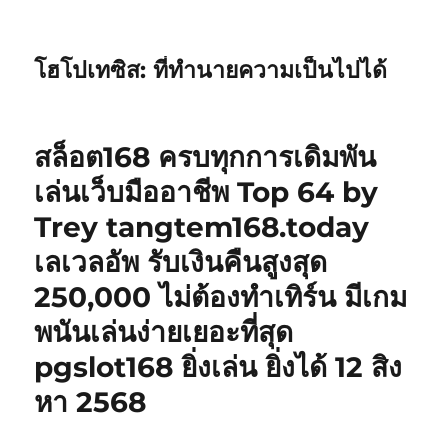
โฮโปเทซิส: ที่ทำนายความเป็นไปได้
สล็อต168 ครบทุกการเดิมพัน
เล่นเว็บมืออาชีพ Top 64 by
Trey tangtem168.today
เลเวลอัพ รับเงินคืนสูงสุด
250,000 ไม่ต้องทำเทิร์น มีเกม
พนันเล่นง่ายเยอะที่สุด
pgslot168 ยิ่งเล่น ยิ่งได้ 12 สิง
หา 2568