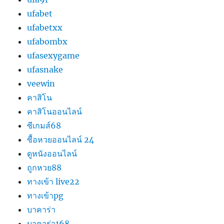
ufabet
ufabetxx
ufabombx
ufasexygame
ufasnake
veewin
คาสิโน
คาสิโนออนไลน์
ซีเกมส์68
ซื้อหวยออนไลน์ 24
ดูหนังออนไลน์
ถูกหวย88
ทางเข้า live22
ทางเข้าpg
บาคาร่า
บาคาร่า168