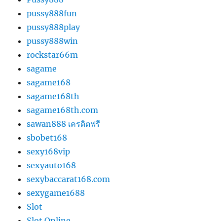
pussy888fun
pussy888play
pussy888win
rockstar66m
sagame
sagame168
sagame168th
sagame168th.com
sawan888 เครดิตฟรี
sbobet168
sexy168vip
sexyauto168
sexybaccarat168.com
sexygame1688
Slot
Slot Online