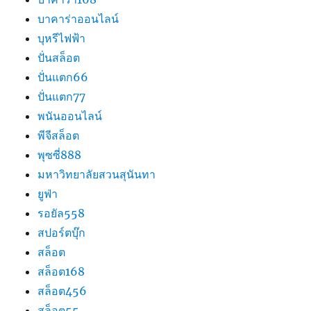
บาคาร่าออนไลน์
บุหรีไฟฟ้า
ปั่นสล็อต
ปั่นแตก66
ปั่นแตก77
พนันออนไลน์
พีจีสล็อต
พุซซี่888
มหาวิทยาลัยสวนสุนันทา
ยูฟ่า
รอยัล558
สปอร์ตบุ๊ก
สล็อต
สล็อต168
สล็อต456
สล็อต55