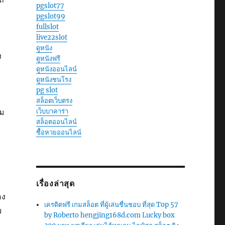
pgslot77
pgslot99
fullslot
live22slot
ดูหนัง
ง
ดูหนังฟรี
ดูหนังออนไลน์
ดูหนังชนโรง
pg slot
สล็อตเว็บตรง
าม
เว็บบาคาร่า
สล็อตออนไลน์
า
ซื้อหวยออนไลน์
เรื่องล่าสุด
อง
เครดิตฟรี เกมสล็อต ที่ผู้เล่นชื่นชอบ ที่สุด Top 57
ม
by Roberto hengjing168d.com Lucky box