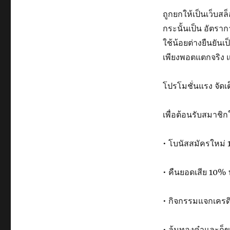
ถูกยกให้เป็นเว็บสล็
กระนั้นเป็น อัตราก
ใช้น้อยต่างยืนยันเ
เพียงพอตแตกจริง แ
โปรโมชั่นแรง จัดเต็
เพื่อต้อนรับสมาชิก
• โบนัสสมัครใหม่
• คืนยอดเสีย 10% 
• กิจกรรมแจกเครด
• ลุ้นทองคำและก็ข