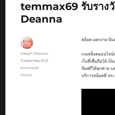
temmax69 รับรางวัล
Deanna
สล็อต แตกง่าย ปั่นส
ผู้
Joseph Peterson
เกมสล็อตออนไลน์ก
เขียน
เขียน
15 พฤษภาคม 2025
เว็บที่เชื่อถือได้ 
เมื่อ
หมวด
temmax69
ปั่นฟรีได้ทุกค่าย 
หมู่
ป้าย
PGSlot
บริการสล็อตที่ ประ
กำกับ