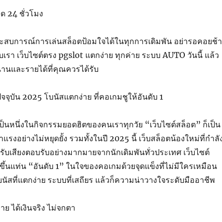
ด 24 ชั่วโมง
ระสบการณ์การเล่นสล็อตป้อมใจได้ในทุกการเดิมพัน อย่ารอคอยช้า
บเรา เว็บไซต์ตรง pgslot แตกง่าย ทุกค่าย ระบบ AUTO วันนี้ แล้ว
นและรายได้ที่คุณควรได้รับ
ัจจุบัน 2025 โบนัสแตกง่าย ที่คอเกมชูให้อันดับ 1
นหนึ่งในกิจกรรมยอดฮิตของคนเราทุกวัย “เว็บไซต์สล็อต” ก็เป็น
าแรงอย่างไม่หยุดยั้ง รวมทั้งในปี 2025 นี้ เว็บสล็อตน้องใหม่ที่กำลั
้รับเสียงตอบรับอย่างมากมายจากนักเดิมพันทั่วประเทศ เว็บไซต์
ี่ขึ้นแท่น “อันดับ 1” ในใจของคอเกมด้วยจุดแข็งที่ไม่มีใครเหมือน
โบนัสที่แตกง่าย ระบบที่เสถียร แล้วก็ความน่าวางใจระดับมืออาชีพ
ย ได้เงินจริง ไม่จกตา