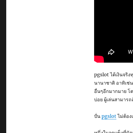
pgslot ได้เงินจริง
นานาชาติ อาทิเ
อื่นๆอีกมากมาย โ
บ่อย ผู้เล่นสามารถ
ปั่น
pgslot
ไม่ต้องเ
หนึ่งในจุดแข็งที่