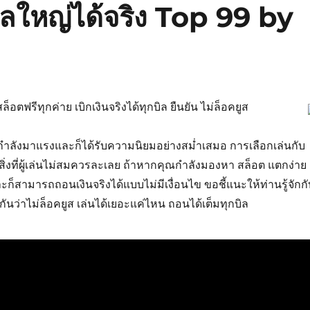
ใหญ่ได้จริง Top 99 by
ล็อตฟรีทุกค่าย เบิกเงินจริงได้ทุกบิล ยืนยัน ไม่ล็อคยูส
ำลังมาแรงและก็ได้รับความนิยมอย่างสม่ำเสมอ การเลือกเล่นกับ
เป็นสิ่งที่ผู้เล่นไม่สมควรละเลย ถ้าหากคุณกำลังมองหา สล็อต แตกง่าย
และก็สามารถถอนเงินจริงได้แบบไม่มีเงื่อนไข ขอชี้แนะให้ท่านรู้จักกั
กันว่าไม่ล็อคยูส เล่นได้เยอะแค่ไหน ถอนได้เต็มทุกบิล