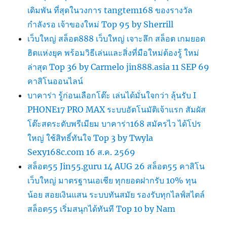
เดิมพัน ที่สุดในวงการ tangtem168 ของรางวัล
กำลังรอ เจ้าของใหม่ Top 95 by Sherrill
เว็บใหญ่ สล็อต888 เว็บใหญ่ เจาะลึก สล็อต เกมยอด
ฮิตแห่งยุค พร้อมวิธีเล่นและสิ่งที่มือใหม่ต้องรู้ ใหม่
ล่าสุด Top 36 by Carmelo jin888.asia 11 SEP 69
คาสิโนออนไลน์
บาคาร่า รู้ก่อนเลือกโต๊ะ เล่นได้มั่นใจกว่า ลุ้นรับ I
PHONE17 PRO MAX ระบบอัตโนมัติเจ้าแรก สัมผัส
โต๊ะสดระดับพรีเมียม บาคาร่า168 สมัครไว ได้โปร
ใหญ่ ใช้สิทธิ์ทันใจ Top 3 by Twyla
Sexy168c.com 16 ส.ค. 2569
สล็อต55 Jin55.guru 14 AUG 26 สล็อต55 คาสิโน
เว็บใหญ่ มาตรฐานเอเชีย ทุกยอดฝากรับ 10% ทุน
น้อย สอยเงินแสน ระบบทันสมัย รองรับทุกไลฟ์สไตล์
สล็อต55 เริ่มสนุกได้ทันที Top 10 by Nam