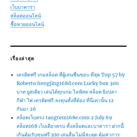
เว็บบาคาร่า
สล็อตออนไลน์
ซื้อหวยออนไลน์
เรื่องล่าสุด
เครดิตฟรี เกมสล็อต ที่ผู้เล่นชื่นชอบ ที่สุด Top 57 by
Roberto hengjing168d.com Lucky box 300
บาท ยูสเดียว เล่นได้ทุกเกม ไลฟ์สด สล็อต ยิงปลา
กีฬา ไพ่ เครดิตฟรี ลงทุนทั้งที่ต้อง ที่นี่เท่านั้น 12
กันยา 26
สล็อตเว็บตรง tangtem168e.com 2 July 69
สล็อต168 เว็บเดียวครบ ทั้งสล็อตและบาคาร่า ฝากนี้
เกินคุ้มรับทุนฟรี 100 เล่นลื่น ไม่มีสะดุด คุ้มค่าการ