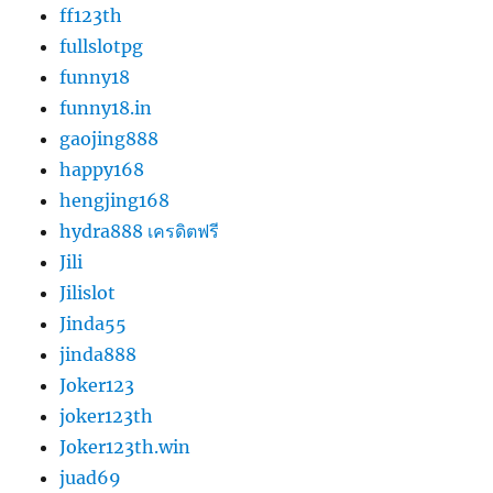
ff123th
fullslotpg
funny18
funny18.in
gaojing888
happy168
hengjing168
hydra888 เครดิตฟรี
Jili
Jilislot
Jinda55
jinda888
Joker123
joker123th
Joker123th.win
juad69