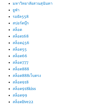
มหาวิทยาลัยสวนสุนันทา
ยูฟ่า
รอยัล558
สปอร์ตบุ๊ก
สล็อต
สล็อต168
สล็อต456
สล็อต55
สล็อต66
สล็อต777
สล็อต888
สล็อต888เว็บตรง
สล็อต918
สล็อต918kiss
สล็อต99
สล็อตlive22