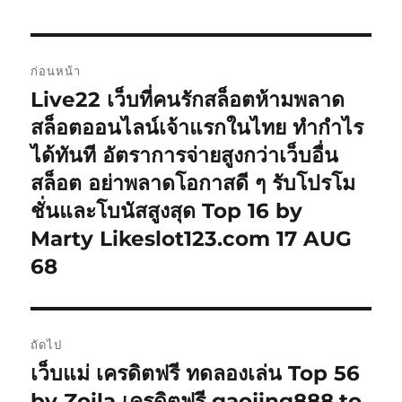
แนะแนว
ก่อนหน้า
เรื่อง
Live22 เว็บที่คนรักสล็อตห้ามพลาด
เรื่อง
ก่อน
สล็อตออนไลน์เจ้าแรกในไทย ทำกำไร
หน้า:
ได้ทันที อัตราการจ่ายสูงกว่าเว็บอื่น
สล็อต อย่าพลาดโอกาสดี ๆ รับโปรโม
ชั่นและโบนัสสูงสุด Top 16 by
Marty Likeslot123.com 17 AUG
68
ถัดไป
เว็บแม่ เครดิตฟรี ทดลองเล่น Top 56
เรื่อง
ต่อ
by Zoila เครดิตฟรี gaojing888.to