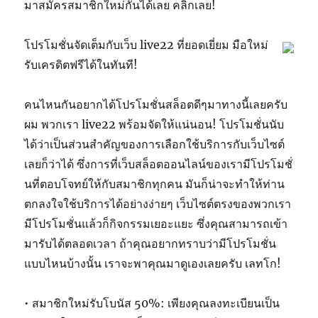
มาสมัครสมาชิกใหม่กันได้เลย คลิกเลย!
โปรโมชั่นจัดเต็มกับเว็บ live22 ที่ยอดเยี่ยม มือใหม่
รับเครดิตฟรีได้ในทันที!
คนไหนกันอยากได้โปรโมชั่นสล็อตดีๆมาทางนี้เลยครับ
ผม พวกเรา live22 พร้อมจัดให้แน่นอน! โปรโมชั่นนับ
ได้ว่าเป็นส่วนสำคัญของการเลือกใช้บริการกับเว็บไซต์
เลยก็ว่าได้ ซึ่งการที่เว็บสล็อตออนไลน์ของเรามีโปรโมชั่
นที่ตอบโจทย์ให้กับสมาชิกทุกคน มันก็น่าจะทำให้ท่าน
ตกลงใจใช้บริการได้อย่างง่ายๆ เว็บไซต์ตรงของพวกเรา
มีโปรโมชั่นแล้วก็กิจกรรมเยอะแยะ ซึ่งคุณสามารถเข้า
มารับได้ตลอดเวลา ถ้าคุณอยากทราบว่ามีโปรโมชั่น
แบบไหนบ้างนั้น เราจะพาคุณมาดูเองเลยครับ เลทโก!
• สมาชิกใหม่รับโบนัส 50%: เพียงคุณลงทะเบียนเป็น