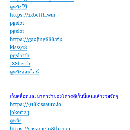
ดูหนังโป๊
https://1xbetth.win
pgslot
pgslot
https://gaojing888.vip
kiss918
pgslotth
188betth
ดูหนังออนไลน์
เว็บสล็อตและบาคาร่าของโครตดีเว็บนี้เล่นแล้วรวยจัดๆ
https://918kissauto.io
joker123
ดูหนัง
https://sagame168th.com