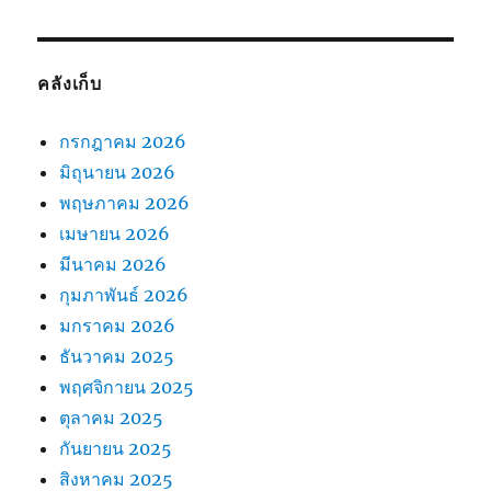
คลังเก็บ
กรกฎาคม 2026
มิถุนายน 2026
พฤษภาคม 2026
เมษายน 2026
มีนาคม 2026
กุมภาพันธ์ 2026
มกราคม 2026
ธันวาคม 2025
พฤศจิกายน 2025
ตุลาคม 2025
กันยายน 2025
สิงหาคม 2025