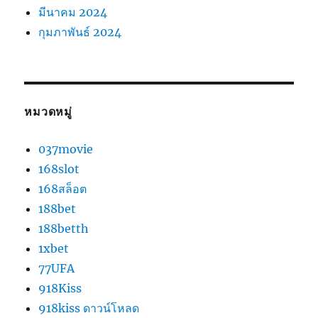
มีนาคม 2024
กุมภาพันธ์ 2024
หมวดหมู่
037movie
168slot
168สล็อต
188bet
188betth
1xbet
77UFA
918Kiss
918kiss ดาวน์โหลด