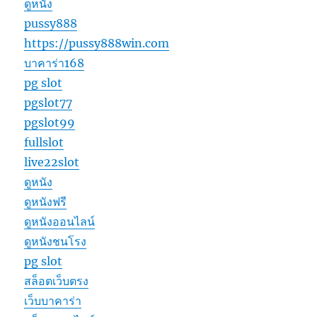
ดูหนัง
pussy888
https://pussy888win.com
บาคาร่า168
pg slot
pgslot77
pgslot99
fullslot
live22slot
ดูหนัง
ดูหนังฟรี
ดูหนังออนไลน์
ดูหนังชนโรง
pg slot
สล็อตเว็บตรง
เว็บบาคาร่า