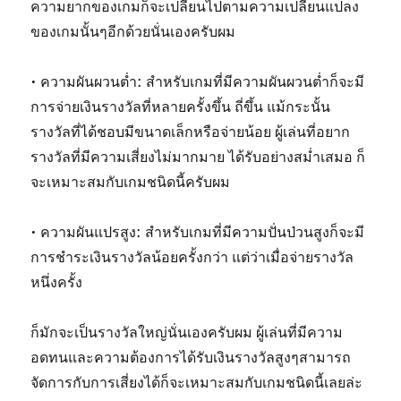
ความยากของเกมก็จะเปลี่ยนไปตามความเปลี่ยนแปลง
ของเกมนั้นๆอีกด้วยนั่นเองครับผม
• ความผันผวนต่ำ: สำหรับเกมที่มีความผันผวนต่ำก็จะมี
การจ่ายเงินรางวัลที่หลายครั้งขึ้น ถี่ขึ้น แม้กระนั้น
รางวัลที่ได้ชอบมีขนาดเล็กหรือจ่ายน้อย ผู้เล่นที่อยาก
รางวัลที่มีความเสี่ยงไม่มากมาย ได้รับอย่างสม่ำเสมอ ก็
จะเหมาะสมกับเกมชนิดนี้ครับผม
• ความผันแปรสูง: สำหรับเกมที่มีความปั่นป่วนสูงก็จะมี
การชำระเงินรางวัลน้อยครั้งกว่า แต่ว่าเมื่อจ่ายรางวัล
หนึ่งครั้ง
ก็มักจะเป็นรางวัลใหญ่นั่นเองครับผม ผู้เล่นที่มีความ
อดทนและความต้องการได้รับเงินรางวัลสูงๆสามารถ
จัดการกับการเสี่ยงได้ก็จะเหมาะสมกับเกมชนิดนี้เลยล่ะ