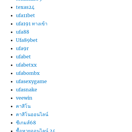
texas24
ufa11bet
ufa191 ทางเข้า
ufa88
Ufa89bet
ufa9r
ufabet
ufabetxx
ufabombx
ufasexygame
ufasnake
veewin
คาสิโน
คาสิโนออนไลน์
ซีเกมส์68
ซื้อหวยออนไลน์ 24