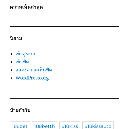
ความเห็นล่าสุด
นิยาม
เข้าสู่ระบบ
เข้าฟีด
แสดงความเห็นฟีด
WordPress.org
ป้ายกำกับ
188bet
188betth
918Kiss
918kissauto