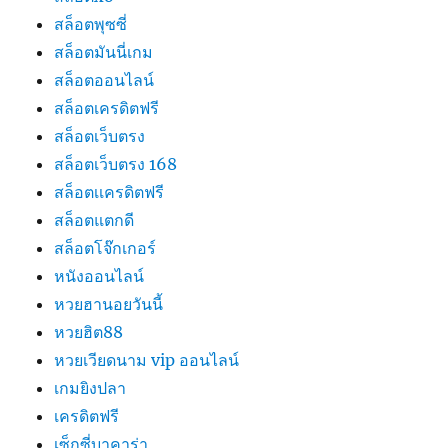
สล็อตพุซซี่
สล็อตมันนี่เกม
สล็อตออนไลน์
สล็อตเครดิตฟรี
สล็อตเว็บตรง
สล็อตเว็บตรง 168
สล็อตเเครดิตฟรี
สล็อตแตกดี
สล็อตโจ๊กเกอร์
หนังออนไลน์
หวยฮานอยวันนี้
หวยฮิต88
หวยเวียดนาม vip ออนไลน์
เกมยิงปลา
เครดิตฟรี
เซ็กซี่บาคาร่า