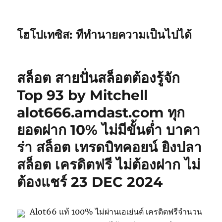
โฮโปเทซิส: ที่ทำนายความเป็นไปได้
สล็อต สายปั่นสล็อตต้องรู้จัก
Top 93 by Mitchell
alot666.amdast.com ทุก
ยอดฝาก 10% ไม่มีขั้นต่ำ บาคา
ร่า สล็อต เทรดบิทคอยน์ ยิงปลา
สล็อต เครดิตฟรี ไม่ต้องฝาก ไม่
ต้องแชร์ 23 DEC 2024
Alot66 แท้ 100% ไม่ผ่านเอเย่นต์ เครดิตฟรีจำนวน