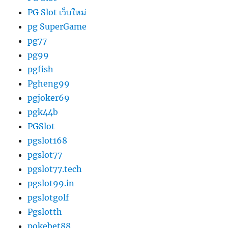
PG Slot เว็บใหม่
pg SuperGame
pg77
pg99
pgfish
Pgheng99
pgjoker69
pgk44b
PGSlot
pgslot168
pgslot77
pgslot77.tech
pgslot99.in
pgslotgolf
Pgslotth
pokebet88