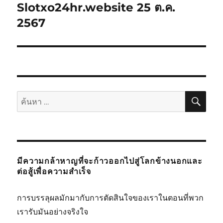
Slotxo24hr.website 25 ต.ค.
2567
ค้นห
ค้นหา:
มีความกล้าหาญที่จะก้าวออกไปสู่โลกข้างนอกและ
ต่อสู้เพื่อความสำเร็จ
การบรรลุผลมักมากับการตัดสินใจของเราในตอนที่พวก
เรารับมันอย่างจริงใจ