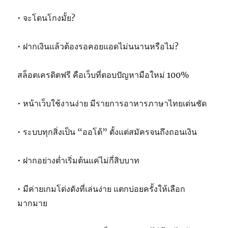
• จะโดนโกงมั้ย?
• ฝากเงินแล้วต้องรอคอยแอดไม่นนานหรือไม่?
สล็อตเครดิตฟรี คือเว็บที่ตอบปัญหามือใหม่ 100%
• หน้าเว็บใช้งานง่าย มีรายการอาหารภาษาไทยเด่นชัด
• ระบบทุกสิ่งเป็น “ออโต้” ตั้งแต่สมัครจนถึงถอนเงิน
• ฝากอย่างต่ำเริ่มต้นแค่ไม่กี่สิบบาท
• มีค่ายเกมโด่งดังที่เล่นง่าย แตกบ่อยครั้งให้เลือก
มากมาย