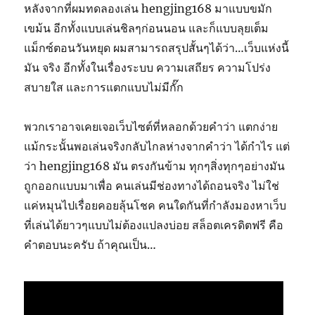
หลังจากที่ผมทดลองเล่น hengjing168 มาแบบขมัก
เขม้น อีกทั้งแบบเล่นชิลๆก่อนนอน และก็แบบลุยเต็ม
แม็กซ์ตอนวันหยุด ผมสามารถสรุปสั้นๆได้ว่า…เว็บแห่งนี้
มัน จริง อีกทั้งในเรื่องระบบ ความเสถียร ความโปร่ง
สบายใส และการแตกแบบไม่มีกั๊ก
พวกเราอาจเคยเจอเว็บไซต์ที่หลอกด้วยคำว่า แตกง่าย
แม้กระนั้นพอเล่นจริงกลับไกลห่างจากคำว่า ได้กำไร แต่
ว่า hengjing168 มัน ตรงกันข้าม ทุกๆสิ่งทุกๆอย่างมัน
ถูกออกแบบมาเพื่อ คนเล่นมีช่องทางได้ถอนจริง ไม่ใช่
แค่หมุนไปเรื่อยคอยลุ้นโชค คนใดกันที่กำลังมองหาเว็บ
ที่เล่นได้ยาวๆแบบไม่ต้องแปลงบ่อย สล็อตเครดิตฟรี คือ
คำตอบนะครับ ถ้าคุณเป็น…