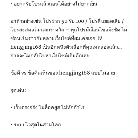
• อยากรับโปรแล้วถอนได้อย่างไม่ยากเย็น
ยกตัวอย่างเช่น โปรฝาก 50 รับ 100 / โปรคืนยอดเสีย /
โปรสะสมแต้มแลกรางวัล – ทุกโปรมีเงื่อนไขแจ้งชัด ไม่
ซ่อนเร้นราวกับหลายเว็บไซต์ที่ผมเคยเจอ ให้
hengjing168 เป็นอีกหนึ่งตัวเลือกที่คุณทดลองแล้ว…
อาจจะไม่กลับไปหาเว็บไซต์เดิมอีกเลย
ข้อดี vs ข้อคิดเห็นของ hengjing168 แบบไม่อวย
จุดเด่น:
• เว็บตรงจริง ไม่ล็อคยูส ไม่หักกำไร
• ระบบไวสุดในสามโลก