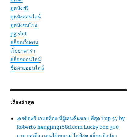
ดูหนังฟรี
ดูหนังออนไลน์
ดูหนังชนโรง
pg slot
สล็อตเว็บตรง
เว็บบาคาร่า
สล็อตออนไลน์
ซื้อหวยออนไลน์
เรื่องล่าสุด
เครดิตฟรี เกมสล็อต ที่ผู้เล่นชื่นชอบ ที่สุด Top 57 by
Roberto hengjing168d.com Lucky box 300
บาท ยูสเดียว เล่นได้ทุกเกม ไลฟ์สด สล็อต ยิงปลา