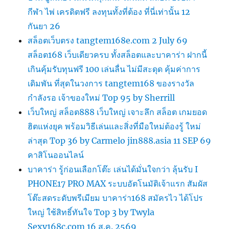
กีฬา ไพ่ เครดิตฟรี ลงทุนทั้งที่ต้อง ที่นี่เท่านั้น 12
กันยา 26
สล็อตเว็บตรง tangtem168e.com 2 July 69
สล็อต168 เว็บเดียวครบ ทั้งสล็อตและบาคาร่า ฝากนี้
เกินคุ้มรับทุนฟรี 100 เล่นลื่น ไม่มีสะดุด คุ้มค่าการ
เดิมพัน ที่สุดในวงการ tangtem168 ของรางวัล
กำลังรอ เจ้าของใหม่ Top 95 by Sherrill
เว็บใหญ่ สล็อต888 เว็บใหญ่ เจาะลึก สล็อต เกมยอด
ฮิตแห่งยุค พร้อมวิธีเล่นและสิ่งที่มือใหม่ต้องรู้ ใหม่
ล่าสุด Top 36 by Carmelo jin888.asia 11 SEP 69
คาสิโนออนไลน์
บาคาร่า รู้ก่อนเลือกโต๊ะ เล่นได้มั่นใจกว่า ลุ้นรับ I
PHONE17 PRO MAX ระบบอัตโนมัติเจ้าแรก สัมผัส
โต๊ะสดระดับพรีเมียม บาคาร่า168 สมัครไว ได้โปร
ใหญ่ ใช้สิทธิ์ทันใจ Top 3 by Twyla
Sexy168c.com 16 ส.ค. 2569