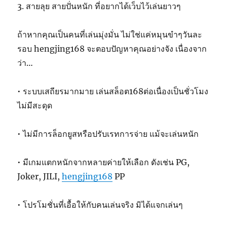
3. สายลุย สายปั่นหนัก ที่อยากได้เว็บไว้เล่นยาวๆ
ถ้าหากคุณเป็นคนที่เล่นมุ่งมั่น ไม่ใช่แค่หมุนขำๆวันละ
รอบ hengjing168 จะตอบปัญหาคุณอย่างจัง เนื่องจาก
ว่า…
• ระบบเสถียรมากมาย เล่นสล็อต168ต่อเนื่องเป็นชั่วโมง
ไม่มีสะดุด
• ไม่มีการล็อกยูสหรือปรับเรทการจ่าย แม้จะเล่นหนัก
• มีเกมแตกหนักจากหลายค่ายให้เลือก ดังเช่น PG,
Joker, JILI,
hengjing168
PP
• โปรโมชั่นที่เอื้อให้กับคนเล่นจริง มิได้แจกเล่นๆ