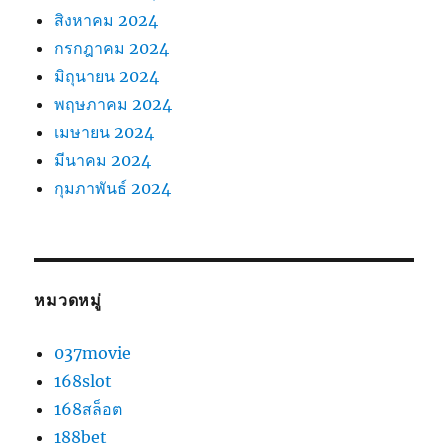
สิงหาคม 2024
กรกฎาคม 2024
มิถุนายน 2024
พฤษภาคม 2024
เมษายน 2024
มีนาคม 2024
กุมภาพันธ์ 2024
หมวดหมู่
037movie
168slot
168สล็อต
188bet