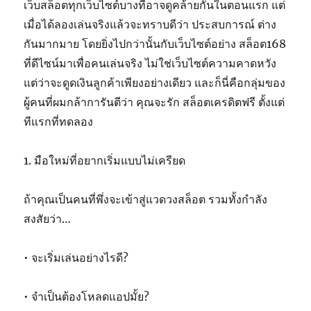
เว็บสล็อตทุกเว็บไซต์บางทีอาจดูคล้ายกันในตอนแรก แต่
เมื่อได้ลองเล่นจริงแล้วจะทราบดีว่า ประสบการณ์ ต่าง
กันมากมาย โดยยิ่งไปกว่านั้นกับเว็บไซต์อย่าง สล็อต168
ที่ดีไซน์มาเพื่อคนเล่นจริง ไม่ใช่เว็บไซต์ความคาดหวัง
แต่ว่าจะดูดเงินลูกค้าเพียงอย่างเดียว และก็นี่คือกลุ่มของ
ผู้คนที่ผมกล้าการันตีว่า คุณจะรัก สล็อตเครดิตฟรี ตั้งแต่
ทีแรกที่ทดลอง
1. มือใหม่ที่อยากเริ่มแบบไม่เครียด
ถ้าคุณเป็นคนที่พึ่งจะเข้าสู่แวดวงสล็อต รวมทั้งกำลัง
สงสัยว่า…
• จะเริ่มเล่นอย่างไรดี?
• จำเป็นต้องโหลดแอปมั้ย?