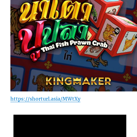
https://shorturl.asia/MWtXy