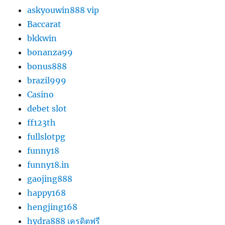
askyouwin888 vip
Baccarat
bkkwin
bonanza99
bonus888
brazil999
Casino
debet slot
ff123th
fullslotpg
funny18
funny18.in
gaojing888
happy168
hengjing168
hydra888 เครดิตฟรี