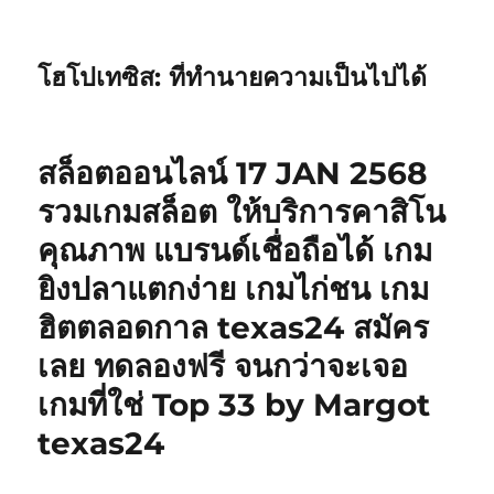
โฮโปเทซิส: ที่ทำนายความเป็นไปได้
สล็อตออนไลน์ 17 JAN 2568
รวมเกมสล็อต ให้บริการคาสิโน
คุณภาพ แบรนด์เชื่อถือได้ เกม
ยิงปลาแตกง่าย เกมไก่ชน เกม
ฮิตตลอดกาล texas24 สมัคร
เลย ทดลองฟรี จนกว่าจะเจอ
เกมที่ใช่ Top 33 by Margot
texas24