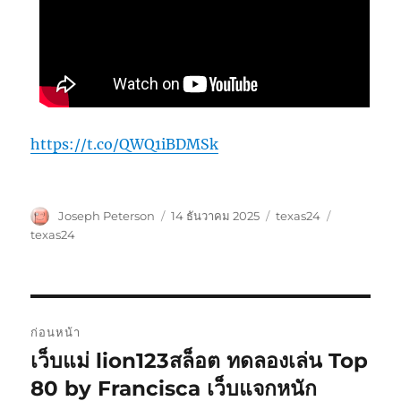
https://t.co/QWQ1iBDMSk
ผู้
เขียน
หมวด
ป้าย
Joseph Peterson
14 ธันวาคม 2025
texas24
เขียน
เมื่อ
หมู่
กำกับ
texas24
แนะแนว
ก่อนหน้า
เรื่อง
เว็บแม่ lion123สล็อต ทดลองเล่น Top
เรื่อง
ก่อน
80 by Francisca เว็บแจกหนัก