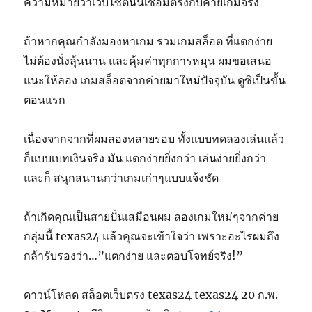
ความหมายว่าเว็บไซต์นั้นเชื่อมตรงกับค่ายเกมจริง
ถ้าหากคุณกำลังมองหาเกม รวมเกมสล็อต ที่แตกง่าย
ไม่ต้องนั่งลุ้นนาน และคุ้มค่าทุกการหมุน ผมขอเสนอ
แนะให้ลอง เกมสล็อตจากค่ายมาใหม่ปัจจุบัน ดูซิเป็นขั้น
ตอนแรก
เนื่องจากจากที่ผมลองหลายรอบ ทั้งแบบทดลองเล่นแล้ว
ก็แบบเบทเงินจริง มัน แตกง่ายยิ่งกว่า เล่นง่ายยิ่งกว่า
และก็ สนุกสนานกว่าเกมเก่าๆแบบแจ้งชัด
ถ้าเกิดคุณเป็นสายปั่นเสมือนผม ลองเกมใหม่ๆจากค่าย
กลุ่มนี้ texas24 แล้วคุณจะเข้าใจว่า เพราะอะไรผมถึง
กล้ารับรองว่า…”แตกง่าย และตอบโจทย์จริง!”
ดาวน์โหลด สล็อตเว็บตรง texas24 texas24 20 ก.พ.