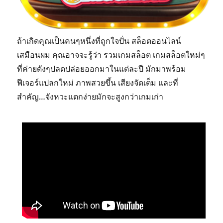
ถ้าเกิดคุณเป็นคนๆหนึ่งที่ถูกใจปั่น สล็อตออนไลน์
เสมือนผม คุณอาจจะรู้ว่า รวมเกมสล็อต เกมสล็อตใหม่ๆ
ที่ค่ายดังๆปลดปล่อยออกมาในแต่ละปี มักมาพร้อม
ฟีเจอร์แปลกใหม่ ภาพสวยขึ้น เสียงจัดเต็ม และที่
สำคัญ…จังหวะแตกง่ายมักจะสูงกว่าเกมเก่า