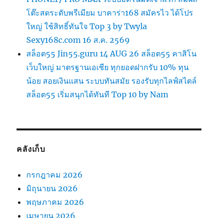
โต๊ะสดระดับพรีเมียม บาคาร่า168 สมัครไว ได้โปร
ใหญ่ ใช้สิทธิ์ทันใจ Top 3 by Twyla
Sexy168c.com 16 ส.ค. 2569
สล็อต55 Jin55.guru 14 AUG 26 สล็อต55 คาสิโน
เว็บใหญ่ มาตรฐานเอเชีย ทุกยอดฝากรับ 10% ทุน
น้อย สอยเงินแสน ระบบทันสมัย รองรับทุกไลฟ์สไตล์
สล็อต55 เริ่มสนุกได้ทันที Top 10 by Nam
คลังเก็บ
กรกฎาคม 2026
มิถุนายน 2026
พฤษภาคม 2026
เมษายน 2026