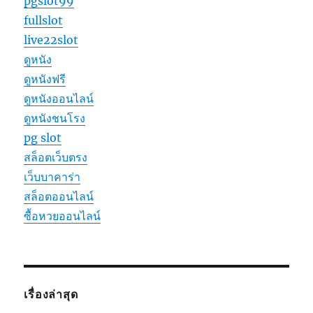
pgslot99
fullslot
live22slot
ดูหนัง
ดูหนังฟรี
ดูหนังออนไลน์
ดูหนังชนโรง
pg slot
สล็อตเว็บตรง
เว็บบาคาร่า
สล็อตออนไลน์
ซื้อหวยออนไลน์
เรื่องล่าสุด