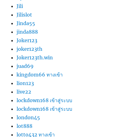
Jili
Jilislot
Jinda55
jinda888
Joker123
joker123th
Joker123th.win
juad69
kingdom66 ทางเข้า
lion123
live22
lockdown168 เข้าสู่ระบบ
lockdown168 เข้าสู่ระบบ
london45
lot888
lotto432 ทางเข้า