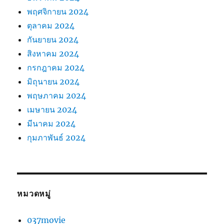
พฤศจิกายน 2024
ตุลาคม 2024
กันยายน 2024
สิงหาคม 2024
กรกฎาคม 2024
มิถุนายน 2024
พฤษภาคม 2024
เมษายน 2024
มีนาคม 2024
กุมภาพันธ์ 2024
หมวดหมู่
037movie