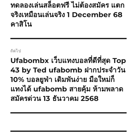
หน้า:
ทดลองเล่นสล็อตฟรี ไม่ต้องสมัคร แตก
จริงเหมือนเล่นจริง 1 December 68
คาสิโน
ถัดไป
Ufabombx เว็บแทงบอลที่ดีที่สุด Top
เรื่อง
ต่อ
43 by Ted ufabomb ฝากประจำวัน
ไป:
10% บอลยูฟ่า เดิมพันง่าย มือใหม่ก็
แทงได้ ufabomb สายคุ้ม ห้ามพลาด
สมัครด่วน 13 ธันวาคม 2568