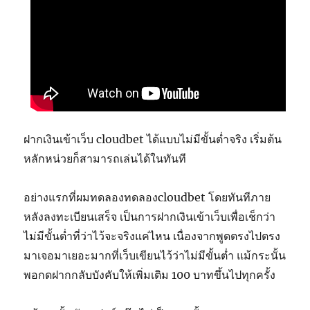
ฝากเงินเข้าเว็บ cloudbet ได้แบบไม่มีขั้นต่ำจริง เริ่มต้น
หลักหน่วยก็สามารถเล่นได้ในทันที
อย่างแรกที่ผมทดลองทดลองcloudbet โดยทันทีภาย
หลังลงทะเบียนเสร็จ เป็นการฝากเงินเข้าเว็บเพื่อเช็กว่า
ไม่มีขั้นต่ำที่ว่าไว้จะจริงแค่ไหน เนื่องจากพูดตรงไปตรง
มาเจอมาเยอะมากที่เว็บเขียนไว้ว่าไม่มีขั้นต่ำ แม้กระนั้น
พอกดฝากกลับบังคับให้เพิ่มเติม 100 บาทขึ้นไปทุกครั้ง