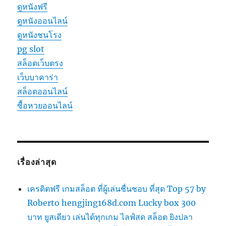
ดูหนังฟรี
ดูหนังออนไลน์
ดูหนังชนโรง
pg slot
สล็อตเว็บตรง
เว็บบาคาร่า
สล็อตออนไลน์
ซื้อหวยออนไลน์
เรื่องล่าสุด
เครดิตฟรี เกมสล็อต ที่ผู้เล่นชื่นชอบ ที่สุด Top 57 by
Roberto hengjing168d.com Lucky box 300
บาท ยูสเดียว เล่นได้ทุกเกม ไลฟ์สด สล็อต ยิงปลา