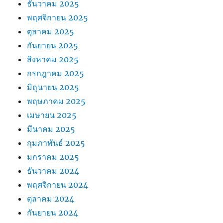
ธันวาคม 2025
พฤศจิกายน 2025
ตุลาคม 2025
กันยายน 2025
สิงหาคม 2025
กรกฎาคม 2025
มิถุนายน 2025
พฤษภาคม 2025
เมษายน 2025
มีนาคม 2025
กุมภาพันธ์ 2025
มกราคม 2025
ธันวาคม 2024
พฤศจิกายน 2024
ตุลาคม 2024
กันยายน 2024