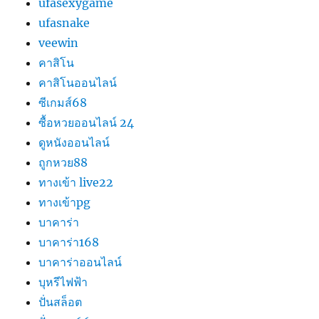
ufasexygame
ufasnake
veewin
คาสิโน
คาสิโนออนไลน์
ซีเกมส์68
ซื้อหวยออนไลน์ 24
ดูหนังออนไลน์
ถูกหวย88
ทางเข้า live22
ทางเข้าpg
บาคาร่า
บาคาร่า168
บาคาร่าออนไลน์
บุหรีไฟฟ้า
ปั่นสล็อต