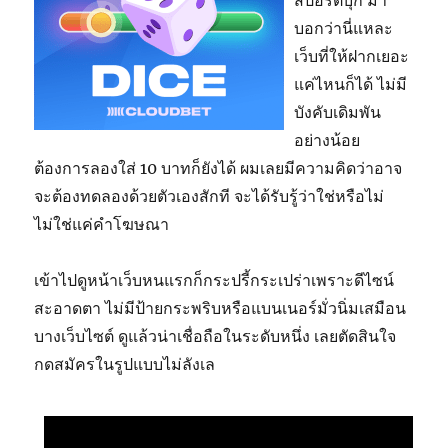
สปอร์ตบุ๊ก มา
บอกว่านี่แหละ
เว็บที่ให้ฝากเยอะ
แค่ไหนก็ได้ ไม่มี
บังคับเดิมพัน
อย่างน้อย
ต้องการลองใส่ 10 บาทก็ยังได้ ผมเลยมีความคิดว่าอาจ
จะต้องทดลองด้วยตัวเองสักที จะได้รับรู้ว่าใช่หรือไม่
ไม่ใช่แค่คำโฆษณา
เข้าไปดูหน้าเว็บหนแรกก็กระปรี้กระเปร่าเพราะดีไซน์
สะอาดตา ไม่มีป้ายกระพริบหรือแบนเนอร์มั่วนิ่มเสมือน
บางเว็บไซต์ ดูแล้วน่าเชื่อถือในระดับหนึ่ง เลยตัดสินใจ
กดสมัครในรูปแบบไม่ลังเล