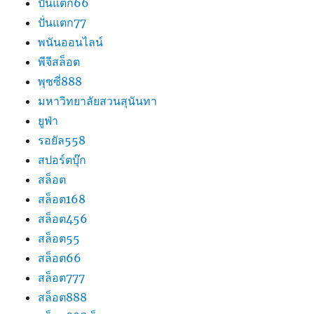
ปั่นแตก66
ปั่นแตก77
พนันออนไลน์
พีจีสล็อต
พุซซี่888
มหาวิทยาลัยสวนสุนันทา
ยูฟ่า
รอยัล558
สปอร์ตบุ๊ก
สล็อต
สล็อต168
สล็อต456
สล็อต55
สล็อต66
สล็อต777
สล็อต888