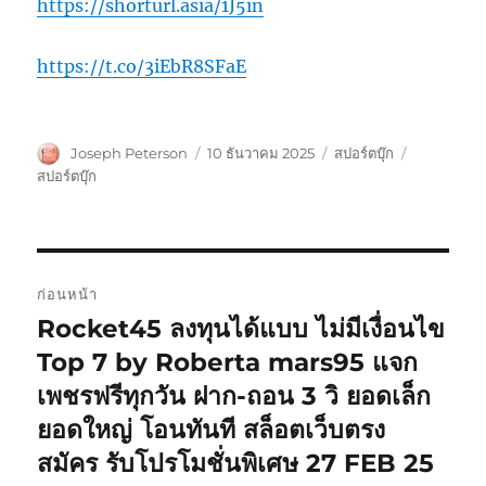
https://shorturl.asia/1J5in
https://t.co/3iEbR8SFaE
ผู้
เขียน
หมวด
ป้าย
Joseph Peterson
10 ธันวาคม 2025
สปอร์ตบุ๊ก
เขียน
เมื่อ
หมู่
กำกับ
สปอร์ตบุ๊ก
แนะแนว
ก่อนหน้า
เรื่อง
Rocket45 ลงทุนได้แบบ ไม่มีเงื่อนไข
เรื่อง
ก่อน
Top 7 by Roberta mars95 แจก
หน้า:
เพชรฟรีทุกวัน ฝาก-ถอน 3 วิ ยอดเล็ก
ยอดใหญ่ โอนทันที สล็อตเว็บตรง
สมัคร รับโปรโมชั่นพิเศษ 27 FEB 25