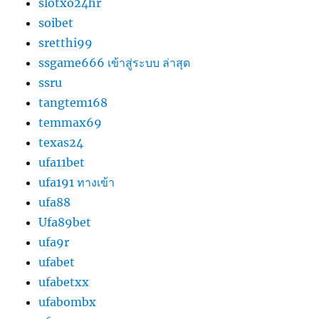
slotxo24hr
soibet
sretthi99
ssgame666 เข้าสู่ระบบ ล่าสุด
ssru
tangtem168
temmax69
texas24
ufa11bet
ufa191 ทางเข้า
ufa88
Ufa89bet
ufa9r
ufabet
ufabetxx
ufabombx