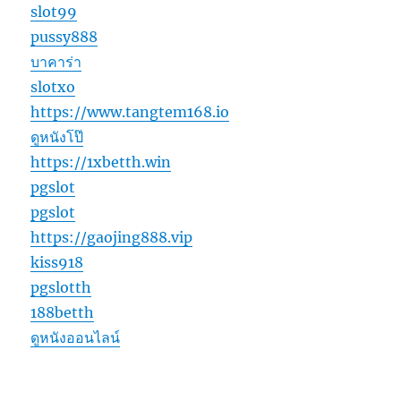
slot99
pussy888
บาคาร่า
slotxo
https://www.tangtem168.io
ดูหนังโป๊
https://1xbetth.win
pgslot
pgslot
https://gaojing888.vip
kiss918
pgslotth
188betth
ดูหนังออนไลน์