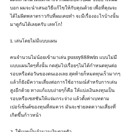
บอก ผมจะนำเสนอวิธีแก้ไขให้กับคุณด้วย เพื่อที่คุณจะ
ได้ไม่ผิดพลาดราวกับที่ผมเคยทำ จะมีเรื่องอะไรบ้างนั้น
มาดูกันได้เลยครับ เลทโก!
1. เล่นโดยไม่มีแบบแผน
คนจำนวนไม่น้อยเข้ามาเล่น pussy888win แบบไม่มี
แบบแผนใดๆทั้งนั้น กดสุ่มไปเรื่อยๆไม่ได้กำหนดทุนต่อ
รอบหรือต่อวันของตนเองเลย สุดท้ายก็หมดทุนเร็วมากๆ
แล้วก็ยังมีความเสี่ยงต่อการใช้อารมณ์สำหรับการเล่น
สูงอีกด้วย ทางแก้แบบง่ายๆก็คือ ให้แบ่งเงินลงทุนเป็น
รอบหรือเซสชันให้แจ่มกระจ่าง แล้วตั้งค่าเบทตาม
เปอร์เซ็นต์ของทุนที่สมควร มันจะช่วยลดความเสี่ยงที่
เกิดขึ้นก้าวหน้า
2. ใช้เบทเป็นจำนวนเงินตายตัว