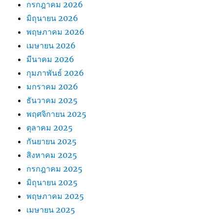
กรกฎาคม 2026
มิถุนายน 2026
พฤษภาคม 2026
เมษายน 2026
มีนาคม 2026
กุมภาพันธ์ 2026
มกราคม 2026
ธันวาคม 2025
พฤศจิกายน 2025
ตุลาคม 2025
กันยายน 2025
สิงหาคม 2025
กรกฎาคม 2025
มิถุนายน 2025
พฤษภาคม 2025
เมษายน 2025