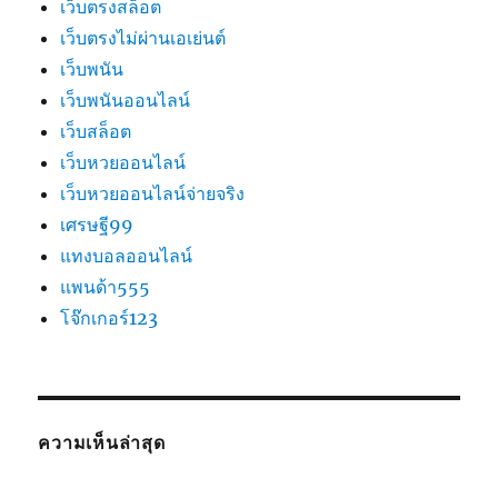
เว็บตรงสล็อต
เว็บตรงไม่ผ่านเอเย่นต์
เว็บพนัน
เว็บพนันออนไลน์
เว็บสล็อต
เว็บหวยออนไลน์
เว็บหวยออนไลน์จ่ายจริง
เศรษฐี99
แทงบอลออนไลน์
แพนด้า555
โจ๊กเกอร์123
ความเห็นล่าสุด