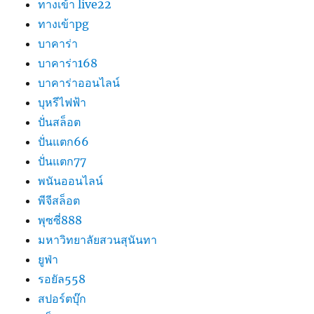
ทางเข้า live22
ทางเข้าpg
บาคาร่า
บาคาร่า168
บาคาร่าออนไลน์
บุหรีไฟฟ้า
ปั่นสล็อต
ปั่นแตก66
ปั่นแตก77
พนันออนไลน์
พีจีสล็อต
พุซซี่888
มหาวิทยาลัยสวนสุนันทา
ยูฟ่า
รอยัล558
สปอร์ตบุ๊ก