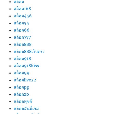
สล็อต
สล็อต168
สล็อต456
สล็อต55
สล็อต66
สล็อต777
สล็อต888
สล็อต888เว็บตรง
สล็อต918
สล็อต918kiss
สล็อต99
สล็อตlive22
สล็อตpg
สล็อตxo
สล็อตพุซซี่
สล็อตมันนี่เกม