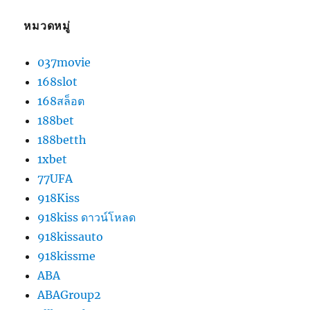
หมวดหมู่
037movie
168slot
168สล็อต
188bet
188betth
1xbet
77UFA
918Kiss
918kiss ดาวน์โหลด
918kissauto
918kissme
ABA
ABAGroup2