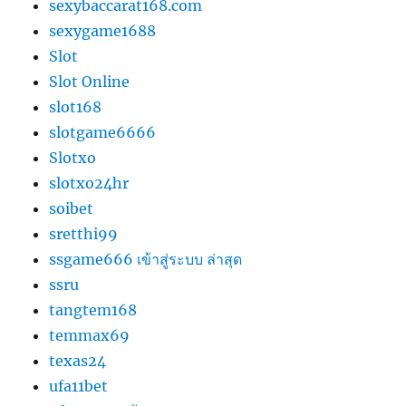
sexybaccarat168.com
sexygame1688
Slot
Slot Online
slot168
slotgame6666
Slotxo
slotxo24hr
soibet
sretthi99
ssgame666 เข้าสู่ระบบ ล่าสุด
ssru
tangtem168
temmax69
texas24
ufa11bet