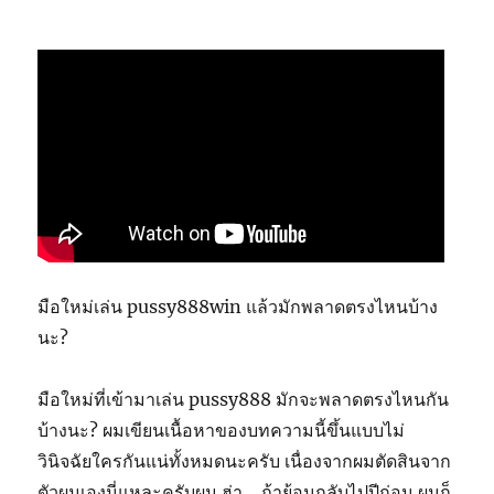
มือใหม่เล่น pussy888win แล้วมักพลาดตรงไหนบ้าง
นะ?
มือใหม่ที่เข้ามาเล่น pussy888 มักจะพลาดตรงไหนกัน
บ้างนะ? ผมเขียนเนื้อหาของบทความนี้ขึ้นแบบไม่
วินิจฉัยใครกันแน่ทั้งหมดนะครับ เนื่องจากผมตัดสินจาก
ตัวผมเองนี่แหละครับผม ฮ่า… ถ้าย้อนกลับไปปีก่อน ผมก็