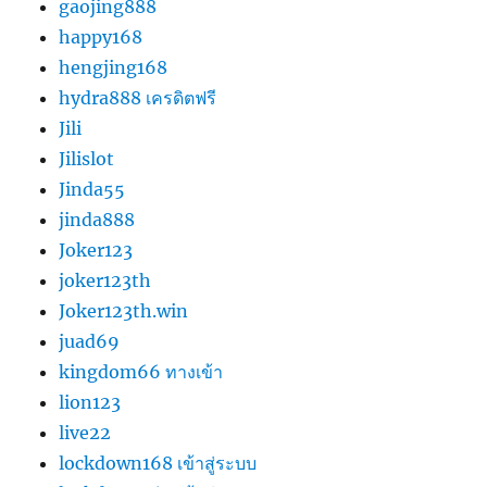
gaojing888
happy168
hengjing168
hydra888 เครดิตฟรี
Jili
Jilislot
Jinda55
jinda888
Joker123
joker123th
Joker123th.win
juad69
kingdom66 ทางเข้า
lion123
live22
lockdown168 เข้าสู่ระบบ