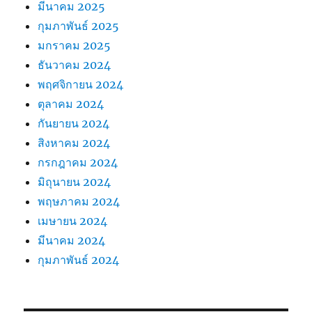
มีนาคม 2025
กุมภาพันธ์ 2025
มกราคม 2025
ธันวาคม 2024
พฤศจิกายน 2024
ตุลาคม 2024
กันยายน 2024
สิงหาคม 2024
กรกฎาคม 2024
มิถุนายน 2024
พฤษภาคม 2024
เมษายน 2024
มีนาคม 2024
กุมภาพันธ์ 2024