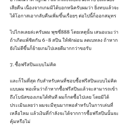
เสียคืน เนื่องจากเกมมิได้บอกหนิครับผมว่า ยิ่งทบแล้วจะ
ได้โอกาสเอากลับคืนเพิ่มขึ้นเรื่อยๆ ต่อไปนี้ก็ออกสมุทร
ไปไกลเลยล่ะครับผม พุซซี่888 โดยเหตุนั้น เสนอแนะว่า
ถ้าเกิดแพ้ชิดกัน 6-8 สปิน ให้พักผ่อน ลดเบทลง ถ้าหาก
ยังไม่ดีขึ้นก็ย้ายเกมไปเลยดีมากกว่าขอรับ
7. ซื้อฟรีสปินแบบไม่คิด
และก็ในที่สุด กับสำหรับคนที่ชอบซื้อฟรีสปินแบบไม่คิด
แบบผม พอเห็นว่าถ้าหากซื้อฟรีสปินแล้วจะสามารถเข้า
ถึงโบนัสของเกมได้ทันที ผมก็กดซื้อไปเลย โดยมิได้
ประเมินเลยว่า ผมจะมีทุนมากพอสำหรับในการเล่นที่
เหลือไหม แล้วเงินที่กำลังจะได้จากการซื้อฟรีสปินนั้นจะ
คุ้มหรือไม่