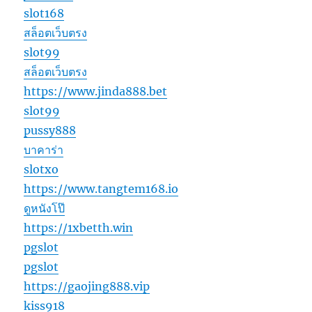
slot168
สล็อตเว็บตรง
slot99
สล็อตเว็บตรง
https://www.jinda888.bet
slot99
pussy888
บาคาร่า
slotxo
https://www.tangtem168.io
ดูหนังโป๊
https://1xbetth.win
pgslot
pgslot
https://gaojing888.vip
kiss918