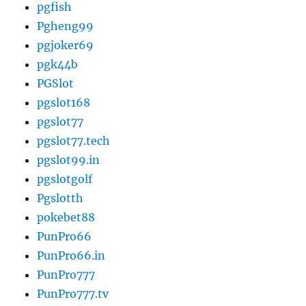
pgfish
Pgheng99
pgjoker69
pgk44b
PGSlot
pgslot168
pgslot77
pgslot77.tech
pgslot99.in
pgslotgolf
Pgslotth
pokebet88
PunPro66
PunPro66.in
PunPro777
PunPro777.tv