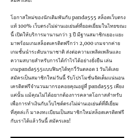
สมัครเลย!
โอกาสใหม่ของนักเดิมพันกับ panda555 สล็อตเว็บตรง
แท้ 100% เว็บตรงไม่ผ่านเอเย่นต์ที่ยอดเยี่ยมในไทยขณะ
นี้ เปิดให้บริการมานานกว่า 3 ปี มีฐานสมาชิกเยอะแยะ
มาพร้อมเกมสล็อตเครดิตฟรีกว่า 2,000 เกมจากค่าย
เกมชั้นนำระดับนานาชาติ ส่งต่อความเพลิดเพลินและ
ความสบายสำหรับการได้กำไรได้อย่างยั่งยืน เล่น
เกมpanda555แบบฟินๆได้ทุกวี่วันตลอด 1 วันได้เลย
สมัครเป็นสมาชิกใหม่วันนี้ รับโปรโมชั่นจัดเต็มแน่นอน
เครดิตฟรีจำนวนมากรอคอยคุณอยู่ที่ panda555 เพียง
แค่นั้น แม้คุณไม่ได้อยากต้องการคลาดโอกาสสำหรับ
เพื่อการทำเงินกับเว็บไซต์ตรงไม่ผ่านเอเย่นต์ที่ดีเยี่ยม
ที่สุดล่ะก็ มาลงทะเบียนเป็นสมาชิกใหม่สล็อตเครดิตฟรี
กับเราได้แล้ววันนี้ สมัครเลย!