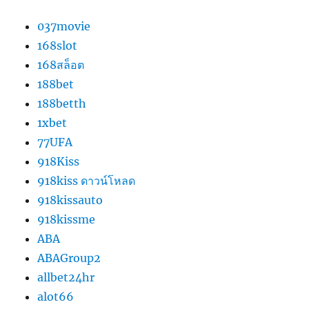
037movie
168slot
168สล็อต
188bet
188betth
1xbet
77UFA
918Kiss
918kiss ดาวน์โหลด
918kissauto
918kissme
ABA
ABAGroup2
allbet24hr
alot66