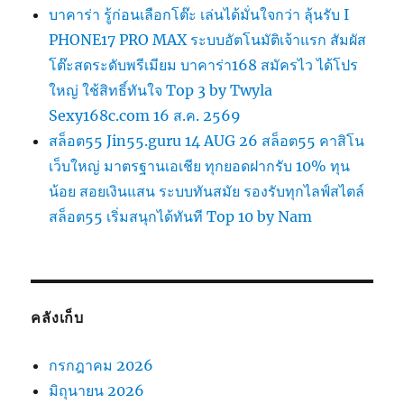
บาคาร่า รู้ก่อนเลือกโต๊ะ เล่นได้มั่นใจกว่า ลุ้นรับ I
PHONE17 PRO MAX ระบบอัตโนมัติเจ้าแรก สัมผัส
โต๊ะสดระดับพรีเมียม บาคาร่า168 สมัครไว ได้โปร
ใหญ่ ใช้สิทธิ์ทันใจ Top 3 by Twyla
Sexy168c.com 16 ส.ค. 2569
สล็อต55 Jin55.guru 14 AUG 26 สล็อต55 คาสิโน
เว็บใหญ่ มาตรฐานเอเชีย ทุกยอดฝากรับ 10% ทุน
น้อย สอยเงินแสน ระบบทันสมัย รองรับทุกไลฟ์สไตล์
สล็อต55 เริ่มสนุกได้ทันที Top 10 by Nam
คลังเก็บ
กรกฎาคม 2026
มิถุนายน 2026