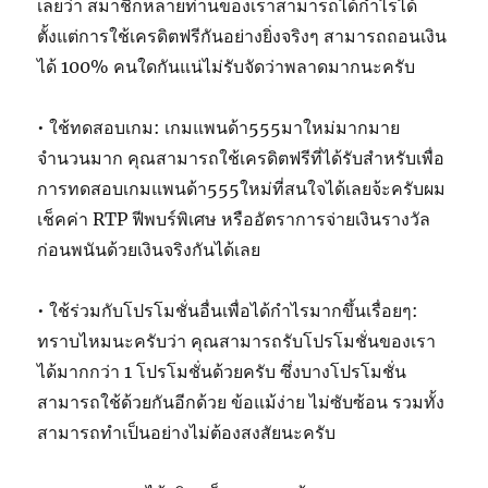
เลยว่า สมาชิกหลายท่านของเราสามารถได้กำไรได้
ตั้งแต่การใช้เครดิตฟรีกันอย่างยิ่งจริงๆ สามารถถอนเงิน
ได้ 100% คนใดกันแน่ไม่รับจัดว่าพลาดมากนะครับ
• ใช้ทดสอบเกม: เกมแพนด้า555มาใหม่มากมาย
จำนวนมาก คุณสามารถใช้เครดิตฟรีที่ได้รับสำหรับเพื่อ
การทดสอบเกมแพนด้า555ใหม่ที่สนใจได้เลยจ้ะครับผม
เช็คค่า RTP ฟีพบร์พิเศษ หรืออัตราการจ่ายเงินรางวัล
ก่อนพนันด้วยเงินจริงกันได้เลย
• ใช้ร่วมกับโปรโมชั่นอื่นเพื่อได้กำไรมากขึ้นเรื่อยๆ:
ทราบไหมนะครับว่า คุณสามารถรับโปรโมชั่นของเรา
ได้มากกว่า 1 โปรโมชั่นด้วยครับ ซึ่งบางโปรโมชั่น
สามารถใช้ด้วยกันอีกด้วย ข้อแม้ง่าย ไม่ซับซ้อน รวมทั้ง
สามารถทำเป็นอย่างไม่ต้องสงสัยนะครับ