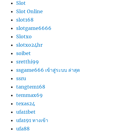
Slot
Slot Online
slot168
slotgame6666
Slotxo
slotxo24hr
soibet
sretthi99
ssgame666 เข้าสู่ระบบ ล่าสุด
ssru
tangtem168
temmax69
texas24
ufa11bet
ufa191 ทางเข้า
ufa88