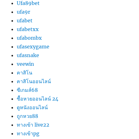
Ufa89bet
ufa9r
ufabet
ufabetxx
ufabombx
ufasexygame
ufasnake
veewin
คาสิโน
คาสิโนออนไลน์
ซีเกมส์68
ซื้อหวยออนไลน์ 24
ดูหนังออนไลน์
ถูกหวย88
ทางเข้า live22
ทางเข้าpg