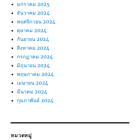
มกราคม 2025
ธันวาคม 2024
พฤศจิกายน 2024
ตุลาคม 2024
กันยายน 2024
สิงหาคม 2024
กรกฎาคม 2024
มิถุนายน 2024
พฤษภาคม 2024
เมษายน 2024
มีนาคม 2024
กุมภาพันธ์ 2024
หมวดหมู่