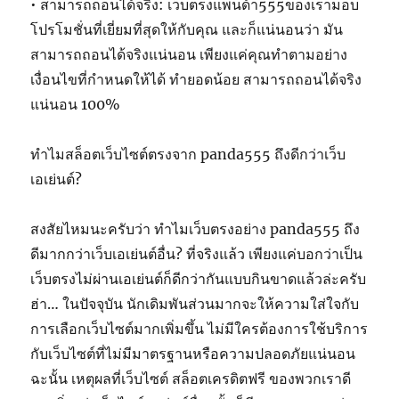
• สามารถถอนได้จริง: เว็บตรงแพนด้า555ของเรามอบ
โปรโมชั่นที่เยี่ยมที่สุดให้กับคุณ และก็แน่นอนว่า มัน
สามารถถอนได้จริงแน่นอน เพียงแค่คุณทำตามอย่าง
เงื่อนไขที่กำหนดให้ได้ ทำยอดน้อย สามารถถอนได้จริง
แน่นอน 100%
ทำไมสล็อตเว็บไซต์ตรงจาก panda555 ถึงดีกว่าเว็บ
เอเย่นต์?
สงสัยไหมนะครับว่า ทำไมเว็บตรงอย่าง panda555 ถึง
ดีมากกว่าเว็บเอเย่นต์อื่น? ที่จริงแล้ว เพียงแค่บอกว่าเป็น
เว็บตรงไม่ผ่านเอเย่นต์ก็ดีกว่ากันแบบกินขาดแล้วล่ะครับ
ฮ่า… ในปัจจุบัน นักเดิมพันส่วนมากจะให้ความใส่ใจกับ
การเลือกเว็บไซต์มากเพิ่มขึ้น ไม่มีใครต้องการใช้บริการ
กับเว็บไซต์ที่ไม่มีมาตรฐานหรือความปลอดภัยแน่นอน
ฉะนั้น เหตุผลที่เว็บไซต์ สล็อตเครดิตฟรี ของพวกเราดี