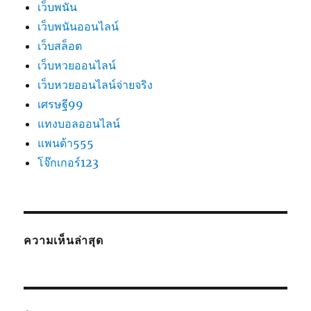
เว็บพนัน
เว็บพนันออนไลน์
เว็บสล็อต
เว็บหวยออนไลน์
เว็บหวยออนไลน์จ่ายจริง
เศรษฐี99
แทงบอลออนไลน์
แพนด้า555
โจ๊กเกอร์123
ความเห็นล่าสุด