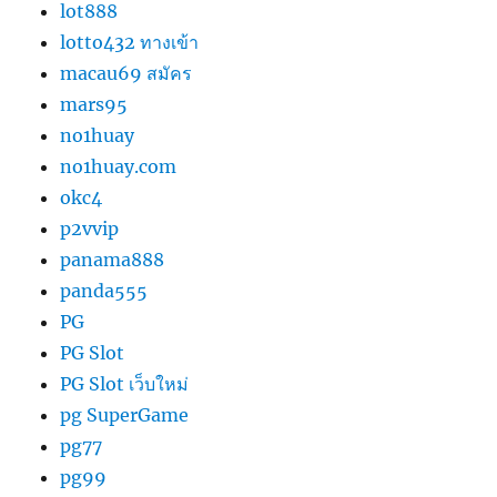
lot888
lotto432 ทางเข้า
macau69 สมัคร
mars95
no1huay
no1huay.com
okc4
p2vvip
panama888
panda555
PG
PG Slot
PG Slot เว็บใหม่
pg SuperGame
pg77
pg99