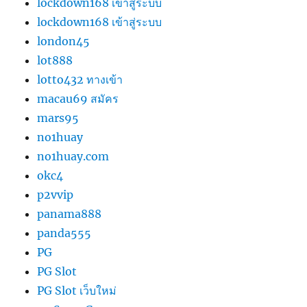
lockdown168 เข้าสู่ระบบ
lockdown168 เข้าสู่ระบบ
london45
lot888
lotto432 ทางเข้า
macau69 สมัคร
mars95
no1huay
no1huay.com
okc4
p2vvip
panama888
panda555
PG
PG Slot
PG Slot เว็บใหม่