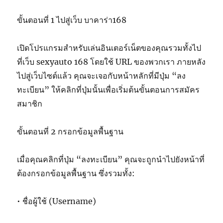
ขั้นตอนที่ 1 ไปสู่เว็บ บาคาร่า168
เปิดโปรแกรมสำหรับเล่นอินเตอร์เน็ตของคุณรวมทั้งไป
ที่เว็บ sexyauto 168 โดยใช้ URL ของพวกเรา ภายหลัง
ไปสู่เว็บไซต์แล้ว คุณจะเจอกับหน้าหลักที่มีปุ่ม “ลง
ทะเบียน” ให้คลิกที่ปุ่มนั้นเพื่อเริ่มต้นขั้นตอนการสมัคร
สมาชิก
ขั้นตอนที่ 2 กรอกข้อมูลพื้นฐาน
เมื่อคุณคลิกที่ปุ่ม “ลงทะเบียน” คุณจะถูกนำไปยังหน้าที่
ต้องกรอกข้อมูลพื้นฐาน ซึ่งรวมทั้ง:
• ชื่อผู้ใช้ (Username)