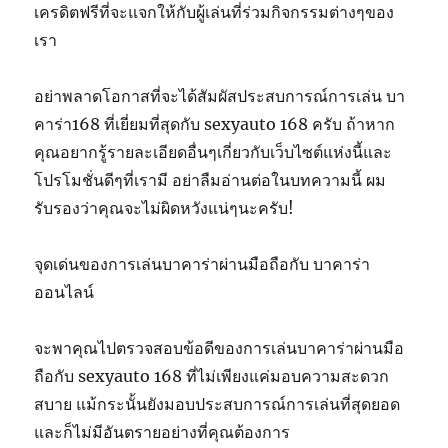
เครดิตฟรีที่จะแจกให้กับผู้เล่นที่ร่วมกิจกรรมต่างๆของ
เรา
อย่าพลาดโอกาสที่จะได้สัมผัสประสบการณ์การเล่น บา
คาร่า168 ที่เยี่ยมที่สุดกับ sexyauto 168 ครับ ถ้าหาก
คุณอยากรู้รายละเอียดอื่นๆเกี่ยวกับเว็บไซต์แห่งนี้และ
โปรโมชั่นดีๆที่เรามี อย่าลืมอ่านต่อในบทความนี้ ผม
รับรองว่าคุณจะไม่ผิดหวังแน่ๆนะครับ!
จุดเด่นของการเล่นบาคาร่าผ่านมือถือกับ บาคาร่า
ออนไลน์
จะพาคุณไปตรวจสอบข้อดีของการเล่นบาคาร่าผ่านมือ
ถือกับ sexyauto 168 ที่ไม่เพียงแค่มอบความสะดวก
สบาย แม้กระนั้นยังมอบประสบการณ์การเล่นที่สุดยอด
และก็ไม่มีอันตรายอย่างที่คุณต้องการ