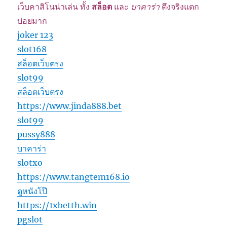
เว็บคาสิโนน่าเล่น ทั้ง
สล็อต
และ
บาคาร่า
ตึงจริงแตก
บ่อยมาก
joker 123
slot168
สล็อตเว็บตรง
slot99
สล็อตเว็บตรง
https://www.jinda888.bet
slot99
pussy888
บาคาร่า
slotxo
https://www.tangtem168.io
ดูหนังโป๊
https://1xbetth.win
pgslot