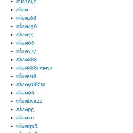
สปอร์ตบุ๊ก
สล็อต
สล็อต168
สล็อต456
สล็อต55
สล็อต66
สล็อต777
สล็อต888
สล็อต888เว็บตรง
สล็อต918
สล็อต918kiss
สล็อต99
สล็อตlive22
สล็อตpg
สล็อตxo
สล็อตพุซซี่