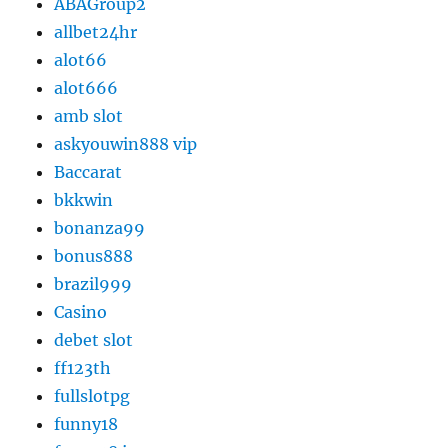
ABAGroup2
allbet24hr
alot66
alot666
amb slot
askyouwin888 vip
Baccarat
bkkwin
bonanza99
bonus888
brazil999
Casino
debet slot
ff123th
fullslotpg
funny18