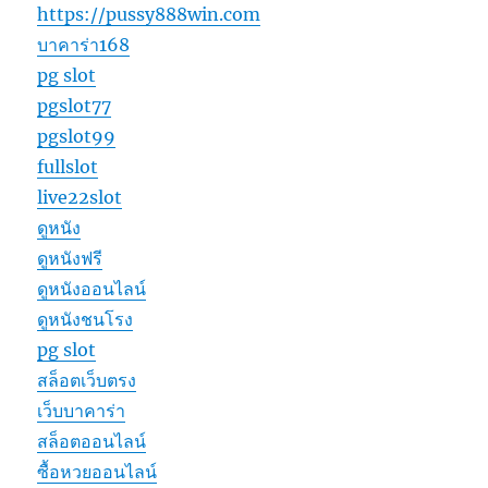
https://pussy888win.com
บาคาร่า168
pg slot
pgslot77
pgslot99
fullslot
live22slot
ดูหนัง
ดูหนังฟรี
ดูหนังออนไลน์
ดูหนังชนโรง
pg slot
สล็อตเว็บตรง
เว็บบาคาร่า
สล็อตออนไลน์
ซื้อหวยออนไลน์