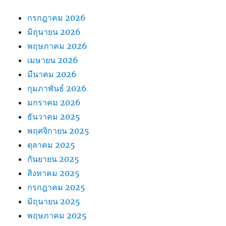
กรกฎาคม 2026
มิถุนายน 2026
พฤษภาคม 2026
เมษายน 2026
มีนาคม 2026
กุมภาพันธ์ 2026
มกราคม 2026
ธันวาคม 2025
พฤศจิกายน 2025
ตุลาคม 2025
กันยายน 2025
สิงหาคม 2025
กรกฎาคม 2025
มิถุนายน 2025
พฤษภาคม 2025