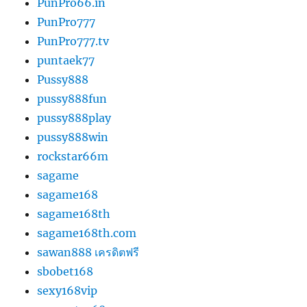
PunPro66.in
PunPro777
PunPro777.tv
puntaek77
Pussy888
pussy888fun
pussy888play
pussy888win
rockstar66m
sagame
sagame168
sagame168th
sagame168th.com
sawan888 เครดิตฟรี
sbobet168
sexy168vip