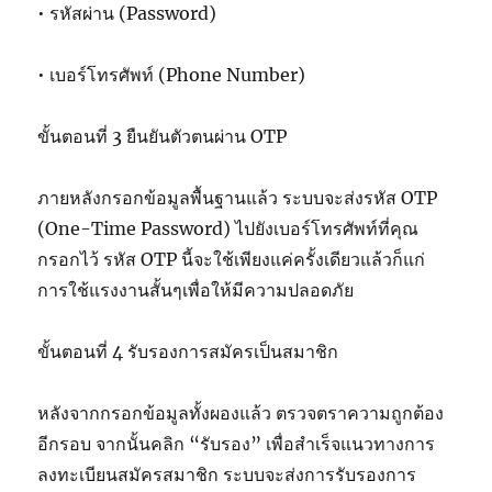
• รหัสผ่าน (Password)
• เบอร์โทรศัพท์ (Phone Number)
ขั้นตอนที่ 3 ยืนยันตัวตนผ่าน OTP
ภายหลังกรอกข้อมูลพื้นฐานแล้ว ระบบจะส่งรหัส OTP
(One-Time Password) ไปยังเบอร์โทรศัพท์ที่คุณ
กรอกไว้ รหัส OTP นี้จะใช้เพียงแค่ครั้งเดียวแล้วก็แก่
การใช้แรงงานสั้นๆเพื่อให้มีความปลอดภัย
ขั้นตอนที่ 4 รับรองการสมัครเป็นสมาชิก
หลังจากกรอกข้อมูลทั้งผองแล้ว ตรวจตราความถูกต้อง
อีกรอบ จากนั้นคลิก “รับรอง” เพื่อสำเร็จแนวทางการ
ลงทะเบียนสมัครสมาชิก ระบบจะส่งการรับรองการ