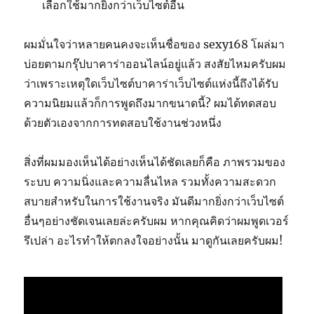
เลือกใช้มากยิ่งกว่าเว็บไซต์อื่น
ผมมั่นใจว่าหลายคนคงจะเห็นชื่อของ sexy168 โผล่มา
บ่อยตามกรุ๊ปบาคาร่าออนไลน์อยู่แล้ว สงสัยไหมครับผม
ว่าเพราะเหตุใดเว็บไซต์บาคาร่าเว็บไซต์แห่งนี้ถึงได้รับ
ความนิยมแล้วก็การพูดถึงมากขนาดนี้? ผมได้ทดสอบ
ด้วยตัวเองจากการทดสอบใช้งานช่วงหนึ่ง
สิ่งที่ผมมองเห็นได้อย่างเห็นได้ชัดเลยก็คือ ภาพรวมของ
ระบบ ความนิ่งและความลื่นไหล รวมทั้งความสะดวก
สบายสำหรับในการใช้งานจริง มันดีมากยิ่งกว่าเว็บไซต์
อื่นๆอย่างชัดเจนเลยล่ะครับผม หากคุณคิดว่าผมพูดเวอร์
รึเปล่า อะไรทำให้ตกลงใจอย่างนั้น มาดูกันเลยครับผม!