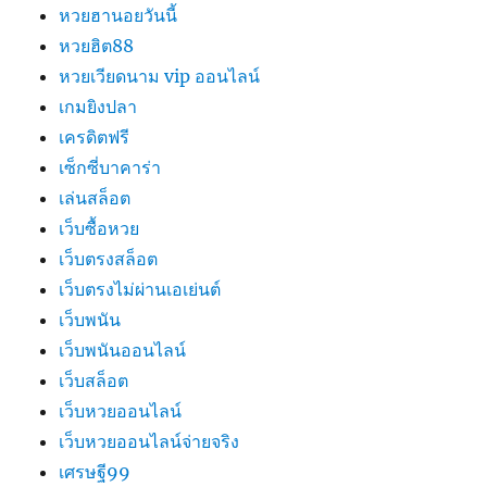
หวยฮานอยวันนี้
หวยฮิต88
หวยเวียดนาม vip ออนไลน์
เกมยิงปลา
เครดิตฟรี
เซ็กซี่บาคาร่า
เล่นสล็อต
เว็บซื้อหวย
เว็บตรงสล็อต
เว็บตรงไม่ผ่านเอเย่นต์
เว็บพนัน
เว็บพนันออนไลน์
เว็บสล็อต
เว็บหวยออนไลน์
เว็บหวยออนไลน์จ่ายจริง
เศรษฐี99