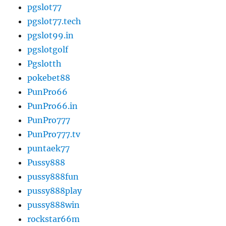
pgslot77
pgslot77.tech
pgslot99.in
pgslotgolf
Pgslotth
pokebet88
PunPro66
PunPro66.in
PunPro777
PunPro777.tv
puntaek77
Pussy888
pussy888fun
pussy888play
pussy888win
rockstar66m