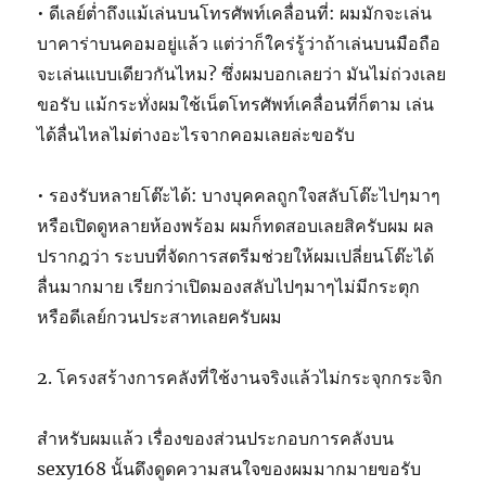
• ดีเลย์ต่ำถึงแม้เล่นบนโทรศัพท์เคลื่อนที่: ผมมักจะเล่น
บาคาร่าบนคอมอยู่แล้ว แต่ว่าก็ใคร่รู้ว่าถ้าเล่นบนมือถือ
จะเล่นแบบเดียวกันไหม? ซึ่งผมบอกเลยว่า มันไม่ถ่วงเลย
ขอรับ แม้กระทั่งผมใช้เน็ตโทรศัพท์เคลื่อนที่ก็ตาม เล่น
ได้ลื่นไหลไม่ต่างอะไรจากคอมเลยล่ะขอรับ
• รองรับหลายโต๊ะได้: บางบุคคลถูกใจสลับโต๊ะไปๆมาๆ
หรือเปิดดูหลายห้องพร้อม ผมก็ทดสอบเลยสิครับผม ผล
ปรากฎว่า ระบบที่จัดการสตรีมช่วยให้ผมเปลี่ยนโต๊ะได้
ลื่นมากมาย เรียกว่าเปิดมองสลับไปๆมาๆไม่มีกระตุก
หรือดีเลย์กวนประสาทเลยครับผม
2. โครงสร้างการคลังที่ใช้งานจริงแล้วไม่กระจุกกระจิก
สำหรับผมแล้ว เรื่องของส่วนประกอบการคลังบน
sexy168 นั้นดึงดูดความสนใจของผมมากมายขอรับ