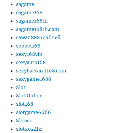
sagame
sagame168
sagame168th
sagame168th.com
sawan888 เครดิตฟรี
sbobet168
sexy168vip
sexyauto168
sexybaccarat168.com
sexygame1688
Slot
Slot Online
slot168
slotgame6666
Slotxo
slotxo24hr