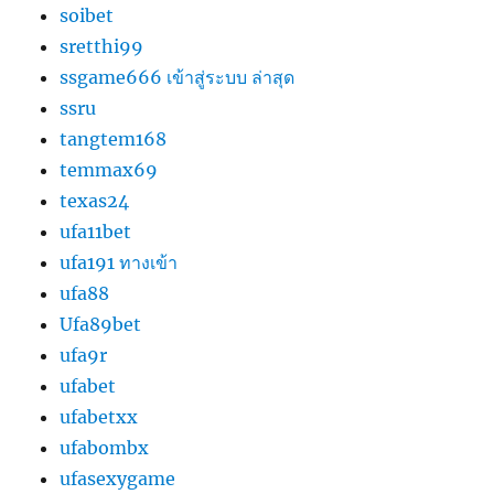
soibet
sretthi99
ssgame666 เข้าสู่ระบบ ล่าสุด
ssru
tangtem168
temmax69
texas24
ufa11bet
ufa191 ทางเข้า
ufa88
Ufa89bet
ufa9r
ufabet
ufabetxx
ufabombx
ufasexygame