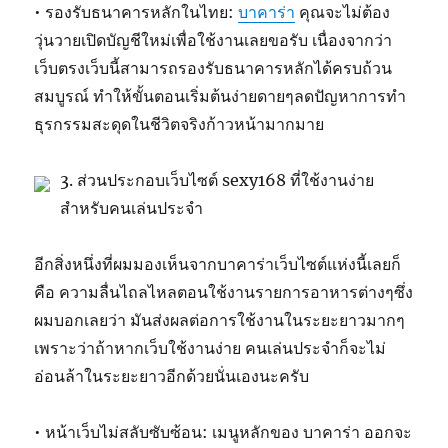
• รองรับธนาคารหลักในไทย:
บาคาร่า
คุณจะไม่ต้อง
วุ่นวายเปิดบัญชีใหม่เพื่อใช้งานเลยขอรับ เนื่องจากว่า
เว็บตรงเว็บนี้สามารถรองรับธนาคารหลักได้ครบถ้วน
สมบูรณ์ ทำให้ขั้นตอนเริ่มต้นง่ายดายๆลดปัญหาการทำ
ธุรกรรมสะดุดในชีวิตจริงก้าวหน้ามากมาย
3. ส่วนประกอบเว็บไซต์ sexy168 ที่ใช้งานง่าย
สำหรับคนเล่นประจำ
อีกสิ่งหนึ่งที่ผมมองเห็นจากบาคาร่าเว็บไซต์แห่งนี้เลยก็
คือ ความลื่นไถลไหลตอนใช้งานรายการอาหารต่างๆซึ่ง
ผมบอกเลยว่า มันส่งผลต่อการใช้งานในระยะยาวมากๆ
เพราะว่าถ้าหากเว็บใช้งานง่าย คนเล่นประจำก็จะไม่
อ่อนล้าในระยะยาวอีกด้วยนั่นเองนะครับ
• หน้าเว็บไม่สลับซับซ้อน: เมนูหลักของ บาคาร่า ออกจะ