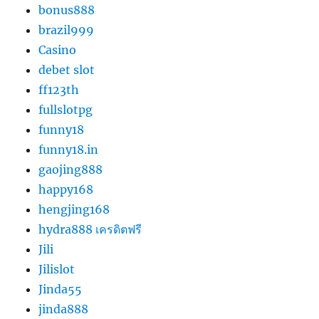
bonus888
brazil999
Casino
debet slot
ff123th
fullslotpg
funny18
funny18.in
gaojing888
happy168
hengjing168
hydra888 เครดิตฟรี
Jili
Jilislot
Jinda55
jinda888