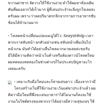
ขวานผ่าซาก จัดวางให้ใช้งานง่าย ทำให้ผมหาห้องเดิม
พันที่ผมอยากได้เร็วมาก ผู้ที่เล่นประจำจะยิ่งถูกใจเลยล่ะ
ครับผม เพราะว่าลดปริมาตรกจิกจากรายการอาหารซับ
ซ้อนได้จำนวนมาก
• โหลดหน้าเปลี่ยนแปลงเมนูได้ไว: Sexy168vip เวลา
พวกเราสลับหน้า ยกตัวอย่างเช่น สลับหน้าเพิ่มเงินไป
หน้าเกม มันทำได้อย่างลื่นไหลมากมายเลยล่ะขอรับ
มิได้มีความคิดว่าหน้าเว็บค้างหรือต้องดาวน์โหลดใหม่
ผมทดลองทดลองในช่วงต่างๆก็ไม่ประสบปัญหาอะไร
เลยนะครับ
• เหมาะกับมือใหม่และก็สายเล่นยาว: เนื่องจากว่ามี
โครงสร้างเว็บที่ใช้งานง่าย เว้นแต่ขาประจำแล้ว ผม
คิดว่ามือใหม่ที่พึ่งจะเล่นบาคาร่าได้ไม่นานก็คงจะใช้
งานเว็บไซต์ตรงของพวกเราได้อย่างมีความสุขแน่ๆ ใช้