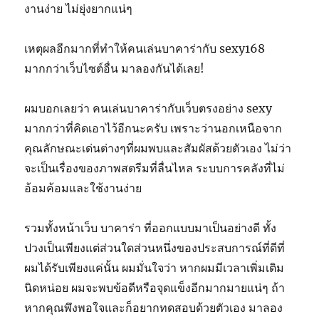
งานง่าย ไม่ยุ่งยากแน่ๆ
เหตุผลอีกมากที่ทำให้คนเล่นบาคาร่ากับ sexy168
มากกว่าเว็บไซต์อื่น มาลองกันได้เลย!
ผมบอกเลยว่า คนเล่นบาคาร่ากับเว็บตรงอย่าง sexy
มากกว่าที่คิดเอาไว้อีกนะครับ เพราะว่านอกเหนือจาก
คุณลักษณะเด่นต่างๆที่ผมพบและสัมผัสด้วยตัวเอง ไม่ว่า
จะเป็นเรื่องของภาพสตรีมที่ลื่นไหล ระบบการคลังที่ไม่
อ้อมค้อมและใช้งานง่าย
รวมทั้งหน้าเว็บ บาคาร่า ที่ออกแบบมาเป็นอย่างดี ทั้ง
ปวงเป็นเพียงแต่ส่วนใดส่วนหนึ่งของประสบการณ์ที่ดีที่
ผมได้รับเพียงแค่นั้น ผมมั่นใจว่า หากผมมีเวลาเพิ่มเติม
นิดหน่อย ผมจะพบข้อดีหรือจุดแข็งอีกมากมายแน่ๆ ถ้า
หากคุณพึงพอใจและก็อยากทดสอบด้วยตัวเอง มาลอง