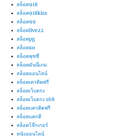
สล็อต918
สล็อต918kiss
สล็อต99
สล็อตlive22
สล็อตpg
สล็อตxo
สล็อตพุซซี่
สล็อตมันนี่เกม
สล็อตออนไลน์
สล็อตเครดิตฟรี
สล็อตเว็บตรง
สล็อตเว็บตรง 168
สล็อตเเครดิตฟรี
สล็อตแตกดี
สล็อตโจ๊กเกอร์
หนังออนไลน์