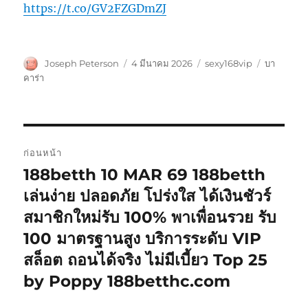
https://t.co/GV2FZGDmZJ
ผู้
เขียน
หมวด
ป้าย
Joseph Peterson
4 มีนาคม 2026
sexy168vip
บา
เขียน
เมื่อ
หมู่
กำกับ
คาร่า
แนะแนว
ก่อนหน้า
เรื่อง
188betth 10 MAR 69 188betth
เรื่อง
ก่อน
เล่นง่าย ปลอดภัย โปร่งใส ได้เงินชัวร์
หน้า:
สมาชิกใหม่รับ 100% พาเพื่อนรวย รับ
100 มาตรฐานสูง บริการระดับ VIP
สล็อต ถอนได้จริง ไม่มีเบี้ยว Top 25
by Poppy 188betthc.com