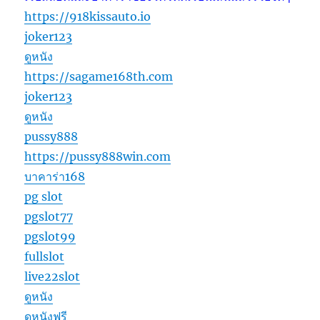
https://918kissauto.io
joker123
ดูหนัง
https://sagame168th.com
joker123
ดูหนัง
pussy888
https://pussy888win.com
บาคาร่า168
pg slot
pgslot77
pgslot99
fullslot
live22slot
ดูหนัง
ดูหนังฟรี