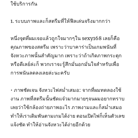
ใช้บริการกัน
1. ระบบภาพและก็สตรีมที่ให้ฟีลเล่นจริงมากกว่า
หนึ่งจุดที่ผมเจอแล้วถูกใจมากๆใน sexy168 เลยก็คือ
คุณภาพของสตรีม เพราะว่าบาคาร่าเป็นเกมพนันที่
จังหวะภาพนั้นสำคัญมาก เพราะว่าถ้าเกิดภาพกระตุก
หรือดีเลย์ล่ะก็ พวกเราจะรู้สึกมั่นอกมั่นใจสำหรับเพื่อ
การพนันลดลงเลยล่ะนะครับ
• ภาพชัดเจน จังหวะไพ่สม่ำเสมอ: จากที่ผมทดลองใช้
งาน ภาพที่สตรีมนั้นชัดแจ๋วมากมายๆจนผมอยากทราบ
เลยว่าใช้กล้องถ่ายภาพอะไร ภาพงามและก็สม่ำเสมอ
ทำให้เราเดิมพันตามเกมได้ง่าย ตอนเปิดไพ่ก็เห็นตัวเลข
แจ้งชัด ทำให้อ่านจังหวะได้ง่ายอีกด้วย