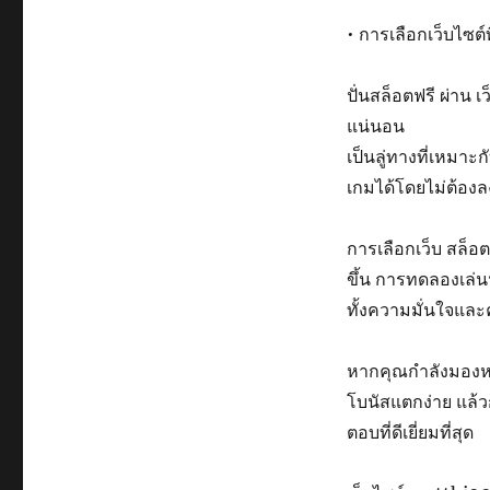
• การเลือกเว็บไซต์ท
ปั่นสล็อตฟรี ผ่าน 
แน่นอน
เป็นลู่ทางที่เหมาะ
เกมได้โดยไม่ต้อง
การเลือกเว็บ สล็อ
ขึ้น การทดลองเล่นฟ
ทั้งความมั่นใจแล
หากคุณกำลังมองหา
โบนัสแตกง่าย แล้วก
ตอบที่ดีเยี่ยมที่สุด